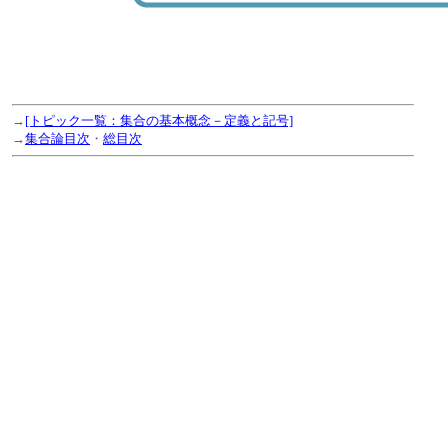
→
[トピック一覧：集合の基本概念－定義と記号]
→
集合論目次
・
総目次