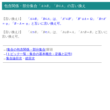
A
B
B
A
包含関係・部分集合「
⊃
」「
⊂
」の言い換え
c
c
c
c
A
B
B
A
A
B
B
A
B
A
【言い換え1】
「
⊃
」「
⊂
」は、「
⊂
」「
∪
＝ Ω」「
∩
B
A =
＝ φ」「
－
φ」と互いに言い換え可。
A
B
B
A
A
B
A
A
B
B
【言い換え2】 「
⊃
」「
⊂
」は、「
∪
＝
」「
∩
＝
」と互いに
言い換え可。
→[
集合の包含関係・部分集合
]冒頭
→
[トピック一覧：集合の基本概念－定義と記号]
→
集合論目次
・
総目次