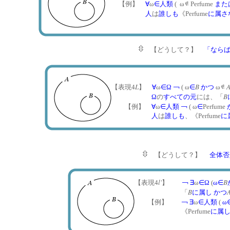
【例】
∀
ω
∈
人類
( ω
Perfume
また
人
は
誰しも
《Perfume
に属さ
【どうして？】
「なら
L
B
【表現4
】
∀
ω
∈
Ω
￢
( ω
∈
かつ
ω
B
Ω
の
すべての
元
には、「
【例】
∀
ω
∈
人類
￢
( ω
∈
Perfume
人
は
誰しも
、《Perfume
に
【どうして？】
全体否
l'
B
【表現4
】
￢
∃
ω
∈
Ω
(
ω
∈
B
「
に属し
かつ
【例】
￢
∃
ω
∈
人類
(
ω
《Perfume
に属