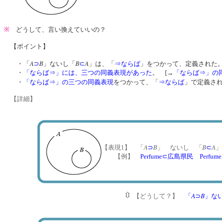
※
どうして、言い換えていいの？
【ポイント】
A
B
B
A
・「
⊃
」ないし「
⊂
」は、「
⇒ならば
」をつかって、定義された
・
「ならば⇒」には、三つの同義表現があった
。 [→
「ならば⇒」の
・
「ならば⇒」の三つの同義表現
をつかって、「
⇒ならば
」で定義さ
【詳細】
A
B
B
A
【表現1】 「
⊃
」 ないし
「
⊂
」
【例】
Perfume
⊂
広島県民
Perfume
A
B
【どうして？】
「
⊃
」な