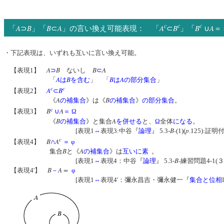
c
c
c
A
B
B
A
A
B
B
A
「
⊃
」「
⊂
」の言い換え可能表現： 「
⊂
」「
∪
＝
・下記表現は、いずれも互いに言い換え可能。
A
B
B
A
【表現1】
⊃
ないし
⊂
A
B
B
A
「
は
を含む
」 「
は
の部分集合
」
c
c
A
B
【表現2】
⊂
A
B
《
の補集合
》は《
の補集合
》
の部分集合
。
c
B
A
【表現3】
∪
＝
Ω
B
A
《
の補集合
》と集合
を併せる
と、
Ω
全体
になる
。
B-
p
[表現1
⇔
表現3:中谷『
論理
』 5.3-
(1)(
.125):証明付
c
B
A
【表現4】
∩
＝ φ
B
A
集合
と《
の補集合
》
は
互いに素
。
B-
[表現1
⇔
表現4
：中谷『
論理
』 5.3-
練習問題4-1(３)
B
A =
【表現4'】
－
φ
[表現1
⇔
表現4'：彌永昌吉・彌永健一『
集合と位相