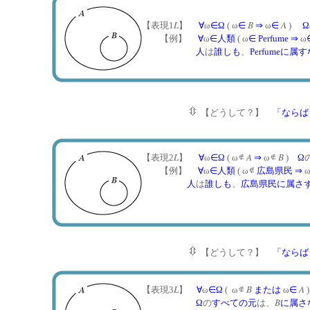
L
B
A
【表現1
】
∀
ω
∈
Ω
( ω
∈
⇒
ω
∈
)
Ω
【例】
∀
ω
∈
人類
( ω
∈
Perfume
⇒
ω
人
は
誰しも
、
Perfume
に属す
【どうして？】
「ならば
L
A
B
【表現2
】
∀
ω
∈
Ω
( ω
⇒
ω
)
Ω
【例】
∀
ω
∈
人類
( ω
広島県民
⇒
人
は
誰しも
、
広島県民
に属さ
【どうして？】
「ならば
L
B
A
【表現3
】
∀
ω
∈
Ω
( ω
または
ω
∈
)
B
Ω
の
すべての
元
は、
に属さ