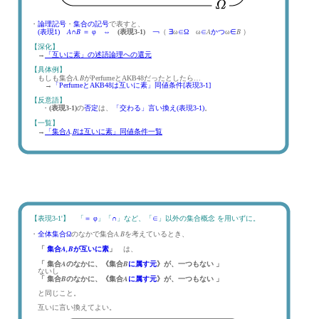
・
論理記号
・
集合の記号
で表すと、
A
B
A
B
(表現1)
∩
＝ φ
⇔
(表現3-1)
￢
（
∃
ω
∈
Ω
ω
∈
かつ
ω
∈
）
【深化】
→
「互いに素」の述語論理への還元
【具体例】
A,B
もしも集合
がPerfumeとAKB48だったとしたら…
→
「PerfumeとAKB48は互いに素」同値条件[表現3-1]
【反意語】
・
(表現3-1)
の
否定
は、
「交わる」言い換え(表現3-1)
。
【一覧】
A,B
→
「集合
は互いに素」同値条件一覧
【表現3-1'】 「
＝
φ
」「
∩
」など、「
∈
」以外の集合概念 を用いずに。
A,B
・
全体集合Ω
のなかで集合
を考えているとき、
A,
B
「
集合
が互いに素
」
は、
A
B
「
集合
のなかに、
《集合
に属す元
》
が、一つもない
」
ないし
B
A
「
集合
のなかに、
《集合
に属す元
》
が、一つもない
」
と同じこと。
互いに言い換えてよい。