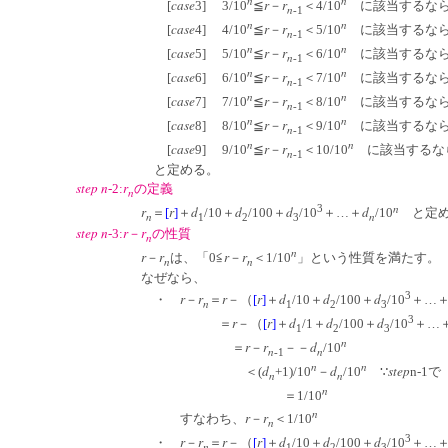
n
n
case
r
r
[
3] 3/10
≦
－
＜4/10
に該当するな
n
-1
n
n
case
r
r
[
4] 4/10
≦
－
＜5/10
に該当するな
n
-1
n
n
case
r
r
[
5] 5/10
≦
－
＜6/10
に該当するな
n
-1
n
n
case
r
r
[
6] 6/10
≦
－
＜7/10
に該当するな
n
-1
n
n
case
r
r
[
7] 7/10
≦
－
＜8/10
に該当するな
n
-1
n
n
case
r
r
[
8] 8/10
≦
－
＜9/10
に該当するな
n
-1
n
n
case
r
r
[
9] 9/10
≦
－
＜10/10
に該当するな
n
-1
と定める。
step
n
r
-2:
の定義
n
n
3
r
r
d
d
d
d
＝
[
]
＋
/10＋
/100＋
/10
＋…＋
/10
と定
n
n
1
2
3
step
n
r
r
-3:
－
の性質
n
n
r
r
r
r
－
は、「0≦
－
＜1/10
」という性質を満たす。
n
n
なぜなら、
3
r
r
r
r
d
d
d
・
－
＝
－（
[
]
＋
/10＋
/100＋
/10
＋…
n
1
2
3
3
r
r
d
d
d
＝
－（
[
]
＋
/1＋
/100＋
/10
＋…
1
2
3
n
r
r
d
＝
－
－－
/10
n
n
-1
n
n
d
d
step
＜(
+1)/10
－
/10
∵
n-1で
n
n
n
＝1/10
n
r
r
すなわち、
－
＜1/10
n
3
r
r
r
r
d
d
d
・
－
＝
－（
[
]
＋
/10＋
/100＋
/10
＋…
n
1
2
3