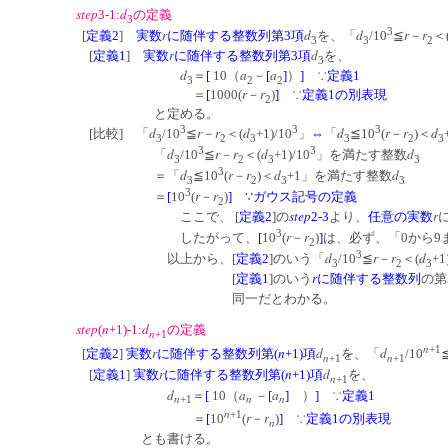
step
d
3-1:
の定義
3
3
r
d
d
r
r
[
定義2
]
実数
に随伴する整数列第3項
を、「
/10
≦
－
＜
3
3
2
r
d
[
定義1
]
実数
に随伴する整数列第3項
を、
3
d
a
a
＝
[
10（
－
[
]
）
]
∵
定義1
3
2
2
r
r
＝
[
1000(
－
)
]
∵
定義1の別表現
2
と定める。
3
3
3
d
r
r
d
d
r
r
d
[比較] 「
/10
≦
－
＜(
+1)/10
」
⇔
「
≦10
(
－
)＜
3
2
3
3
2
3
3
3
d
r
r
d
d
「
/10
≦
－
＜(
+1)/10
」を満たす整数
3
2
3
3
3
d
r
r
d
d
＝「
≦10
(
－
)＜
+1」を満たす整数
3
2
3
3
3
r
r
＝
[
10
(
－
)
]
∵
ガウス記号の定義
2
step
r
ここで、 [
定義2
]の
2-3
より、
任意の
実数
3
r
r
したがって、
[
10
(
－
)
]
は、必ず、「0から9
2
3
d
r
r
d
以上から、[
定義2
]のいう「
/10
≦
－
＜(
+1
3
2
3
r
[
定義1
]のいう
に随伴する整数列
の第
同一だとわかる。
step
n
d
(
+1)-1:
の定義
n
+1
n
+1
r
n
d
d
[
定義2
]
実数
に随伴する整数列第(
+1)項
を、「
/10
n
n
+1
+1
r
n
d
[
定義1
]
実数
に随伴する整数列第(
+1)項
を、
n
+1
d
a
a
＝
[
10（
－
[
]
）
]
∵
定義1
n
n
n
+1
n
+1
r
r
＝
[
10
(
－
)
]
∵
定義1の別表現
n
とも書ける。