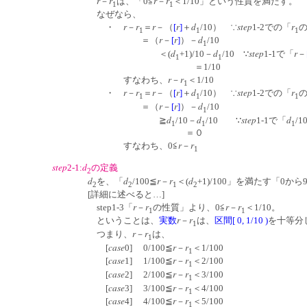
r
r
r
r
－
は、「0≦
－
＜1/10」という性質を満たす。
1
1
なぜなら、
r
r
r
r
d
step
r
・
－
＝
－（
[
]
＋
/10） ∵
1-2での「
1
1
1
r
r
d
＝（
－
[
]
）－
/10
1
d
d
step
r
＜(
+1)/10－
/10 ∵
1-1で「
－
1
1
＝1/10
r
r
すなわち、
－
＜1/10
1
r
r
r
r
d
step
r
・
－
＝
－（
[
]
＋
/10） ∵
1-2での「
1
1
1
r
r
d
＝（
－
[
]
）－
/10
1
d
d
step
d
≧
/10－
/10 ∵
1-1で「
/1
1
1
1
＝０
r
r
すなわち、0≦
－
1
step
d
2-1:
の定義
2
d
d
r
r
d
を、「
/100≦
－
＜(
+1)/100」を満たす「0
2
2
1
2
[詳細に述べると…]
r
r
r
r
step1-3「
－
の性質」より、0≦
－
＜1/10。
1
1
r
r
ということは、
実数
－
は、
区間[ 0, 1/10 )
を十等分
1
r
r
つまり、
－
は、
1
case
r
r
[
0] 0/100≦
－
＜1/100
1
case
r
r
[
1] 1/100≦
－
＜2/100
1
case
r
r
[
2] 2/100≦
－
＜3/100
1
case
r
r
[
3] 3/100≦
－
＜4/100
1
case
r
r
[
4] 4/100≦
－
＜5/100
1