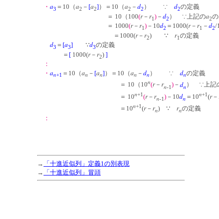
a
a
a
a
d
d
・
＝10（
－
[
]
）＝10（
－
） ∵
の定義
3
2
2
2
2
2
r
r
d
a
＝ 10（
100
(
－
)
－
） ∵上記の
1
2
2
r
r
d
r
r
d
＝ 10
00
(
－
)
－10
＝1000(
－
－
/
1
2
1
2
r
r
r
＝1000(
－
) ∵
の定義
2
1
d
a
d
＝
[
]
∵
の定義
3
3
3
r
r
＝
[
1000(
－
)
]
2
：
a
a
a
a
d
d
・
＝10（
－
[
]
）＝10（
－
） ∵
の定義
n
n
n
n
n
n
+1
n
r
r
d
＝ 10（
10
(
－
)
－
） ∵上記
n
n
-1
n
n
+1
+1
r
r
d
r
＝ 10
(
－
)
－10
＝10
(
－
n
n
-1
n
+1
r
r
r
＝10
(
－
) ∵
の定義
n
n
：
→
「十進近似列」定義1の別表現
→
「
十進近似列
」冒頭