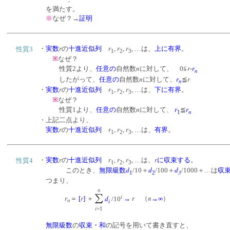
を満たす。
※
なぜ？→
証明
r
r
r
r
・
実数
の
十進近似列
,
,
, …は、
上に有界
。
性質3
1
2
3
※
なぜ？
n
r
r
性質2より、
任意の
自然数
に対して、 0≦
-
n
n
r
r
したがって、
任意の
自然数
に対して、
≦
n
r
r
r
r
・
実数
の
十進近似列
,
,
, …は、
下に有界
。
1
2
3
※
なぜ？
n
r
r
性質1より、
任意の
自然数
に対して、
≦
n
1
・上記二点より、
r
r
r
r
実数
の
十進近似列
,
,
, …は、
有界
。
1
2
3
r
r
r
r
r
・
実数
の
十進近似列
,
,
, …は、
に収束する
。
性質4
1
2
3
d
d
d
このとき、
無限級数
/10＋
/100＋
/1000＋…は
収
3
1
2
つまり、
n
i
r
r
r
n
d
＝
[
]
＋
→
（
→∞
）
/10
n
i
i
=1
無限級数
の
収束・和
の記号を用いて書き直すと、