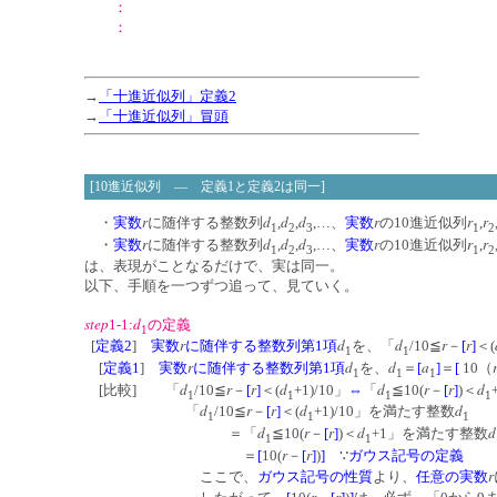
：
：
→
「十進近似列」定義2
→
「
十進近似列
」冒頭
[10進近似列 ― 定義1と定義2は同一]
r
d
d
d
r
r
r
・
実数
に随伴する整数列
,
,
,…、
実数
の10進近似列
,
1
2
3
1
2
r
d
d
d
r
r
r
・
実数
に随伴する整数列
,
,
,…、
実数
の10進近似列
,
1
2
3
1
2
は、表現がことなるだけで、実は同一。
以下、手順を一つずつ追って、見ていく。
step
d
1-1:
の定義
1
r
d
d
r
r
[
定義2
]
実数
に随伴する整数列第1項
を、「
/10≦
－
[
]
＜(
1
1
r
d
d
a
[
定義1
]
実数
に随伴する整数列第1項
を、
＝
[
]
＝
[
10（
1
1
1
d
r
r
d
d
r
r
d
[比較] 「
/10≦
－
[
]
＜(
+1)/10」
⇔
「
≦10(
－
[
]
)＜
1
1
1
1
d
r
r
d
d
「
/10≦
－
[
]
＜(
+1)/10」を満たす整数
1
1
1
d
r
r
d
d
＝「
≦10(
－
[
]
)＜
+1」を満たす整数
1
1
r
r
＝
[
10(
－
[
]
)
]
∵
ガウス記号の定義
r
ここで、
ガウス記号の性質
より、
任意の
実数
r
r