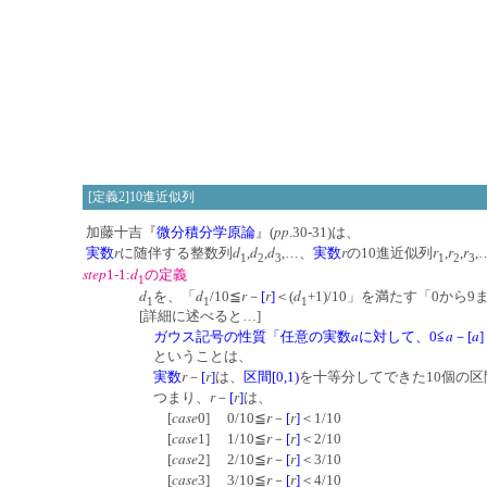
[定義2]10進近似列
pp
加藤十吉『
微分積分学原論
』(
.30-31)は、
r
d
d
d
r
r
r
r
実数
に随伴する整数列
,
,
,…、
実数
の10進近似列
,
,
1
2
3
1
2
3
step
d
1-1:
の定義
1
d
d
r
r
d
を、「
/10≦
－
[
]
＜(
+1)/10」を満たす「0か
1
1
1
[詳細に述べると…]
a
a
a
ガウス記号の性質「任意の実数
に対して、0≦
－
[
]
ということは、
r
r
実数
－
[
]
は、
区間[0,1)
を十等分してできた10個の
r
r
つまり、
－
[
]
は、
case
r
r
[
0] 0/10≦
－
[
]
＜1/10
case
r
r
[
1] 1/10≦
－
[
]
＜2/10
case
r
r
[
2] 2/10≦
－
[
]
＜3/10
case
r
r
[
3] 3/10≦
－
[
]
＜4/10