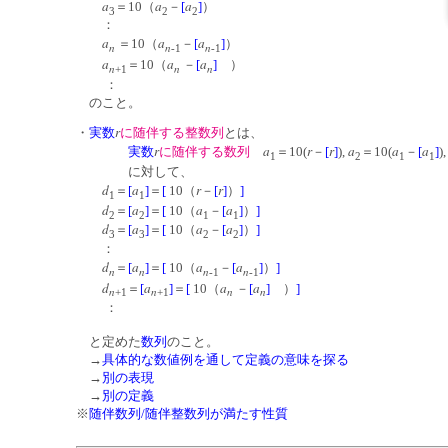
a
a
a
＝10（
－
[
]
）
3
2
2
：
a
a
a
＝10（
－
[
]
）
n
n
n
-1
-1
a
a
a
＝10（
－
[
]
）
n
n
n
+1
：
のこと。
r
・
実数
に随伴する整数列
とは、
r
a
r
r
a
a
a
実数
に随伴する数列
＝10(
－
[
]
),
＝10(
－
[
]
),
1
2
1
1
に対して、
d
a
r
r
＝
[
]
＝
[
10（
－
[
]
）
]
1
1
d
a
a
a
＝
[
]
＝
[
10（
－
[
]
）
]
2
2
1
1
d
a
a
a
＝
[
]
＝
[
10（
－
[
]
）
]
3
3
2
2
：
d
a
a
a
＝
[
]
＝
[
10（
－
[
]
）
]
n
n
n
n
-1
-1
d
a
a
a
＝
[
]
＝
[
10（
－
[
]
）
]
n
n
n
n
+1
+1
：
と定めた
数列
のこと。
→
具体的な数値例を通して定義の意味を探る
→
別の表現
→
別の定義
※
随伴数列/随伴整数列が満たす性質