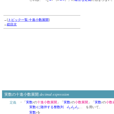
n
→[
トピック一覧:十進小数展開
]
→
総目次
decimal expression
実数の十進小数展開
r
r
r
・「
実数
の
十進小数展開
」「
実数
の
小数展開
」「
実数
の
小数
定義
r
d
d
d
実数
に随伴する整数列
,
,
,… を用いて、
3
1
2
r
実数
を