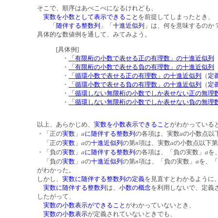
そこで、順序はあべこべになるけれども、
実数を小数として表示できること
を前提してしまったとき、
「
随伴する整数列
」「
十進近似列
」は、何を意味するのか
具体的な数値例を通して、みてみよう。
[具体例]
・
「有限桁の小数で表せる正の有理数」の十進近似列
・
「有限桁の小数で表せる負の有理数」の十進近似列
・
「循環小数で表せる正の有理数」の十進近似列
（
定
・
「循環小数で表せる負の有理数」の十進近似列
（
定
・
「循環しない無限桁の小数でしか表せない正の無理
・
「循環しない無限桁の小数でしか表せない負の無理
以上、あらかじめ、
実数を小数表示できること
がわかっている
a
a
・「正の
実数
」
に随伴する整数列
の各項は、実数
の小数点以
a
n
a
「正の
実数
」
の
十進近似列
の第
項は、実数
の小数点以下第
a
a
・「負の
実数
」
に随伴する整数列
の各項は、「負の実数」
を
a
n
a
「負の
実数
」
の
十進近似列
の第
項は、「負の実数」
を、
「
がわかった。
しかし、
実数に随伴する整数列の定義
を見直すとわかるように
実数に随伴する整数列
は、
小数の概念
を利用しないで、定義
したがって、
実数の小数表示ができること
がわかっていないとき、
実数の小数表示
が定義されていないときでも、