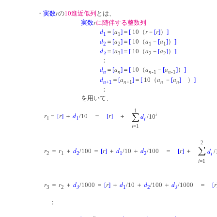
r
・
実数
の
10進近似列
とは、
r
実数
に随伴する整数列
d
a
r
r
＝
[
]
＝
[
10（
－
[
]
）
]
1
1
d
a
a
a
＝
[
]
＝
[
10（
－
[
]
）
]
2
2
1
1
d
a
a
a
＝
[
]
＝
[
10（
－
[
]
）
]
3
3
2
2
：
d
a
a
a
＝
[
]
＝
[
10（
－
[
]
）
]
n
n
n
n
-1
-1
d
a
a
a
＝
[
]
＝
[
10（
－
[
]
）
]
n
n
n
n
+1
+1
：
を用いて、
1
i
r
r
d
r
d
＝
[
]
＋
/10 ＝
[
]
＋
/10
i
1
1
i
=1
2
r
r
d
r
d
d
r
d
＝
＋
/100 ＝
[
]
＋
/10 ＋
/100 ＝
[
]
＋
/
i
2
1
2
1
2
i
=1
r
r
d
r
d
d
d
r
＝
＋
/1000 ＝
[
]
＋
/10 ＋
/100 ＋
/1000 ＝
[
3
3
3
2
1
2
：
n