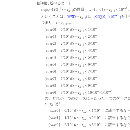
[詳細に述べると…]
n
-1
n
r
r
r
r
step(
-1)-3「
－
の性質」より、0≦
－
＜10
n
n
-1
-1
n
-1
r
r
ということは、
実数
－
は、
区間[ 0, 1/10
)
を十
n
-1
r
r
つまり、
－
は、
n
-1
n
n
case
r
r
[
0] 0/10
≦
－
＜1/10
n
-1
n
n
case
r
r
[
1] 1/10
≦
－
＜2/10
n
-1
n
n
case
r
r
[
2] 2/10
≦
－
＜3/10
n
-1
n
n
case
r
r
[
3] 3/10
≦
－
＜4/10
n
-1
n
n
case
r
r
[
4] 4/10
≦
－
＜5/10
n
-1
n
n
case
r
r
[
5] 5/10
≦
－
＜6/10
n
-1
n
n
case
r
r
[
6] 6/10
≦
－
＜7/10
n
-1
n
n
case
r
r
[
7] 7/10
≦
－
＜8/10
n
-1
n
n
case
r
r
[
8] 8/10
≦
－
＜9/10
n
-1
n
n
n
-1
case
r
r
[
9] 9/10
≦
－
＜10/10
=1/10
n
-1
の、どれか一つのケースに～たった一つのケースにだ
r
r
－
が、
n
-1
n
n
case
r
r
[
0] 0/10
≦
－
＜1/10
に該当するな
n
-1
n
n
case
r
r
[
1] 1/10
≦
－
＜2/10
に該当するな
n
-1
n
n
case
r
r
[
2] 2/10
≦
－
＜3/10
に該当するな
n
-1