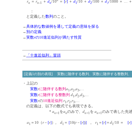
r
r
d
r
d
d
d
＝
＋
/10
＝
[
]
＋
/10 ＋
/100 ＋
/1000 ＋ … 
n
n
n
3
-1
1
2
：
と定義した
数列
のこと。
→
具体的な数値例を通して定義の意味を探る
→
別の定義
r
→
実数
の10進近似列が満たす性質
→
「
十進近似列
」冒頭
[定義1の別の表現] 実数に随伴する数列、実数に随伴する整数列、
・上記の
r
a
a
a
実数
に随伴する数列
,
,
,…
1
2
3
r
d
d
d
実数
に随伴する整数列
,
,
,…
1
2
3
r
r
r
r
実数
の
10進近似列
,
,
,…
1
2
3
の定義は、以下の数式でも表現できる。
a
a
d
a
*
を
のみで、
を
のみで表した先
n
n
n
n
+1
+1
+1
a
r
r
d
r
r
r
r
d
r
＝10（
－
[
]
）,
＝
[
10(
－
[
]
)
]
,
＝
[
]
＋
/10 ＝
[
]
1
1
1
1