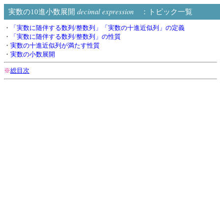
decimal expression
実数の10進小数展開
：トピック一覧
・
「実数に随伴する数列/整数列」「実数の十進近似列」の定義
・
「実数に随伴する数列/整数列」の性質
・
実数の十進近似列が満たす性質
・
実数の小数展開
※
総目次