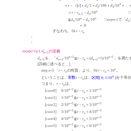
3
r
r
d
d
d
＝
－（
[
]
＋
/1＋
/100＋
/10
＋…
1
2
3
n
r
r
d
＝
－
－
/10
∵
n
n
-1
n
n
d
d
step
d
≧
/10
－
/10
∵
n-1で「
n
n
n
＝０
r
r
すなわち、0≦
－
n
：
：
step
n
d
(
+1)-1:
の定義
n
+1
n
n
+1
+1
d
d
r
r
d
を、「
/10
≦
－
＜(
+1)/10
」を満た
n
n
n
n
+1
+1
+1
[詳細に述べると…]
n
n
r
r
r
r
step
-3 「
－
の性質」より、0≦
－
＜10
。
n
n
n
r
r
ということは、
実数
－
は、
区間[ 0, 1/10
)
を十等分
n
r
r
つまり、
－
は、
n
n
n
+1
+1
case
r
r
[
0] 0/10
≦
－
＜1/10
n
n
n
+1
+1
case
r
r
[
1] 1/10
≦
－
＜2/10
n
n
n
+1
+1
case
r
r
[
2] 2/10
≦
－
＜3/10
n
n
n
+1
+1
case
r
r
[
3] 3/10
≦
－
＜4/10
n
n
n
+1
+1
case
r
r
[
4] 4/10
≦
－
＜5/10
n
n
n
+1
+1
case
r
r
[
5] 5/10
≦
－
＜6/10
n