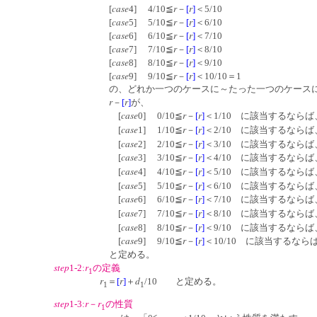
case
r
r
[
4] 4/10≦
－
[
]
＜5/10
case
r
r
[
5] 5/10≦
－
[
]
＜6/10
case
r
r
[
6] 6/10≦
－
[
]
＜7/10
case
r
r
[
7] 7/10≦
－
[
]
＜8/10
case
r
r
[
8] 8/10≦
－
[
]
＜9/10
case
r
r
[
9] 9/10≦
－
[
]
＜10/10＝1
の、どれか一つのケースに～たった一つのケースにだ
r
r
－
[
]
が、
case
r
r
[
0] 0/10≦
－
[
]
＜1/10 に該当するならば
case
r
r
[
1] 1/10≦
－
[
]
＜2/10 に該当するならば
case
r
r
[
2] 2/10≦
－
[
]
＜3/10 に該当するならば
case
r
r
[
3] 3/10≦
－
[
]
＜4/10 に該当するならば
case
r
r
[
4] 4/10≦
－
[
]
＜5/10 に該当するならば
case
r
r
[
5] 5/10≦
－
[
]
＜6/10 に該当するならば
case
r
r
[
6] 6/10≦
－
[
]
＜7/10 に該当するならば
case
r
r
[
7] 7/10≦
－
[
]
＜8/10 に該当するならば
case
r
r
[
8] 8/10≦
－
[
]
＜9/10 に該当するならば
case
r
r
[
9] 9/10≦
－
[
]
＜10/10 に該当するなら
と定める。
step
r
1-2:
の定義
1
r
r
d
＝
[
]
＋
/10 と定める。
1
1
step
r
r
1-3:
－
の性質
1