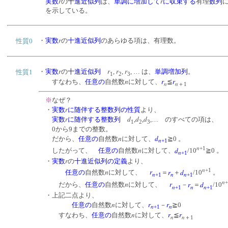
r
r
実数
の
十進近似列
は、
単調に増加して
に収束する
有理
数列
を示している。
r
・
実数
の
十進近似列
のあらゆる項は、有理数。
性質0
r
r
r
r
・
実数
の
十進近似列
,
,
, … は、
単調増加列
。
性質1
1
2
3
n
r
r
すなわち、
任意の
自然数
に対して、
≦
n
n
＋1
※
なぜ？
r
・
実数
に随伴する整数列の性質
より、
r
d
d
d
実数
に随伴する整数列
,
,
,… のすべての項は、
1
2
3
0から9までの整数。
n
d
だから、
任意の
自然数
に対して、
≧0 。
n
+1
n
+1
n
d
したがって、
任意の
自然数
に対して、
/10
≧0 。
n
+1
r
・
実数
の
十進近似列の定義
より、
n
+1
n
r
r
d
任意の
自然数
に対して、
＝
＋
/10
。
n
n
n
+1
+1
n
+
n
r
r
d
だから、
任意の
自然数
に対して、
－
＝
/10
n
n
n
+1
+1
・上記二点より、
n
r
r
任意の
自然数
に対して、
－
≧0
n
n
+1
n
r
r
すなわち、
任意の
自然数
に対して、
≦
n
n
＋1