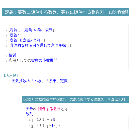
定義：実数に随伴する数列、実数に随伴する整数列、10進近似
→ [
定義1
] / [
定義1の別の表現
]
→ [
定義2
]
→ [
定義1と定義2は同一
]
→ [
具体的な数値例を通して意味を探る
]
→
性質
→ 応用としての
実数の小数展開
[活用例]
・
実数指数の「べき」「累乗」定義
[定義1] 実数に随伴する数列、実数に随伴する整数列、10進近似列
r
・
実数
に随伴する数列
とは、
数列
a
r
r
＝10（
－
[
]
）
1
a
a
a
＝10（
－
[
]
）
2
1
1