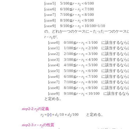
case
r
r
[
5] 5/100≦
－
＜6/100
1
case
r
r
[
6] 6/100≦
－
＜7/100
1
case
r
r
[
7] 7/100≦
－
＜8/100
1
case
r
r
[
8] 8/100≦
－
＜9/100
1
case
r
r
[
9] 9/100≦
－
＜10/100=1/10
1
の、どれか一つのケースに～たった一つのケースにだ
r
r
－
が、
1
case
r
r
[
0] 0/100≦
－
＜1/100 に該当するなら
1
case
r
r
[
1] 1/100≦
－
＜2/100 に該当するなら
1
case
r
r
[
2] 2/100≦
－
＜3/100 に該当するなら
1
case
r
r
[
3] 3/100≦
－
＜4/100 に該当するなら
1
case
r
r
[
4] 4/100≦
－
＜5/100 に該当するなら
1
case
r
r
[
5] 5/100≦
－
＜6/100 に該当するなら
1
case
r
r
[
6] 6/100≦
－
＜7/100 に該当するなら
1
case
r
r
[
7] 7/100≦
－
＜8/100 に該当するなら
1
case
r
r
[
8] 8/100≦
－
＜9/100 に該当するなら
1
case
r
r
[
9] 9/100≦
－
＜10/100 に該当するな
1
と定める。
step
r
2-2:
の定義
2
r
r
d
d
＝
[
]
＋
/10＋
/100 と定める。
2
1
2
step
r
r
2-3:
－
の性質
2