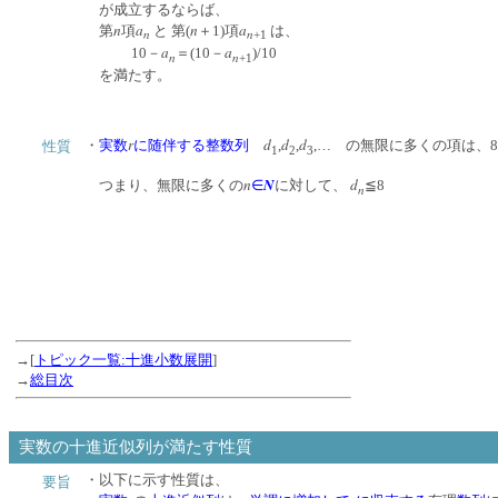
が成立するならば、
n
a
n
a
第
項
と 第(
＋1)項
は、
n
n
+1
a
a
10－
＝(10－
)/10
n
n
+1
を満たす。
r
d
d
d
・
実数
に随伴する整数列
,
,
,… の無限に多くの項は、
性質
1
2
3
n
N
d
つまり、無限に多くの
∈
に対して、
≦8
n
→[
トピック一覧:十進小数展開
]
→
総目次
実数の十進近似列が満たす性質
・以下に示す性質は、
要旨