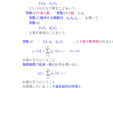
r
d
d
d
[
]
.
…
3
1
2
というかたちで表すことをいう。
r
r
・「
実数
の
十進小数
」「
実数
の
小数
」とは、
r
d
d
d
実数
に随伴する整数列
,
,
,… を用いて、
3
1
2
r
実数
を
r
d
d
d
[
]
.
…
3
1
2
と表す表現のことをいう。
r
r
d
d
d
・
実数
が 「
[
]
.
… 」と
十進小数展開
されると
3
1
2
n
i
r
r
r
n
d
＝
[
]
＋
→
（
→∞
）
/10
n
i
i
=1
が成り立つということ、
無限級数
の
収束・和
の記号を用いると、
∞
i
r
r
d
[
]
＋
＝
/10
i
i
=1
が成り立つということ
を意味している（→
十進近似列の性質3
）