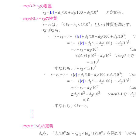
step
r
3-2:
の定義
3
3
r
r
d
d
d
＝
[
]
＋
/10＋
/100＋
/10
と定める。
3
1
2
3
step
r
r
3-3:
－
の性質
3
3
r
r
r
r
－
は、「0≦
－
＜1/10
」という性質を満たす。
3
3
なぜなら、
3
r
r
r
r
d
d
d
・
－
＝
－（
[
]
＋
/10＋
/100＋
/10
） ∵
3
1
2
3
3
r
r
d
d
d
＝
－（
[
]
＋
/1＋
/100）－
/10
1
2
3
3
r
r
d
st
＝
－
－
/10
∵
2
3
3
3
d
d
step
＜(
+1)/10
－
/10
∵
3-1で
3
3
3
＝1/10
3
r
r
すなわち、
－
＜1/10
3
3
r
r
r
r
d
d
d
st
・
－
＝
－（
[
]
＋
/10＋
/100＋
/10
） ∵
3
1
2
3
3
r
r
d
d
d
＝
－（
[
]
＋
/1＋
/100）－
/10
1
2
3
3
r
r
d
st
＝
－
－
/10
∵
2
3
3
3
d
d
step
d
≧
/10
－
/10
∵
3-1で「
3
3
3
＝０
r
r
すなわち、0≦
－
3
：
：
step
n
d
-1:
の定義
n
n
n
d
d
r
r
d
を、「
/10
≦
－
＜(
+1)/10
」を満たす「0か
n
n
n
n
-1