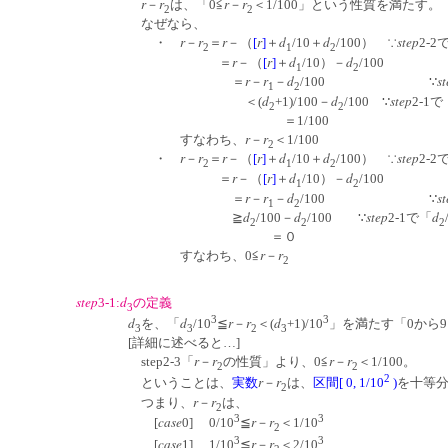
r
r
r
r
－
は、「0≦
－
＜1/100」という性質を満たす。
2
2
なぜなら、
r
r
r
r
d
d
step
・
－
＝
－（
[
]
＋
/10＋
/100） ∵
2-2
2
1
2
r
r
d
d
＝
－（
[
]
＋
/10）－
/100
1
2
r
r
d
st
＝
－
－
/100 ∵
1
2
d
d
step
＜(
+1)/100－
/100 ∵
2-1で
2
2
＝1/100
r
r
すなわち、
－
＜1/100
2
r
r
r
r
d
d
step
・
－
＝
－（
[
]
＋
/10＋
/100） ∵
2-2
2
1
2
r
r
d
d
＝
－（
[
]
＋
/10）－
/100
1
2
r
r
d
st
＝
－
－
/100 ∵
1
2
d
d
step
d
≧
/100－
/100 ∵
2-1で「
2
2
2
＝０
r
r
すなわち、0≦
－
2
step
d
3-1:
の定義
3
3
3
d
d
r
r
d
を、「
/10
≦
－
＜(
+1)/10
」を満たす「0から
3
3
2
3
[詳細に述べると…]
r
r
r
r
step2-3「
－
の性質」より、0≦
－
＜1/100。
2
2
2
r
r
ということは、
実数
－
は、
区間[ 0, 1/10
)
を十等分
2
r
r
つまり、
－
は、
2
3
3
case
r
r
[
0] 0/10
≦
－
＜1/10
2
3
3
case
r
r
[
1] 1/10
≦
－
＜2/10