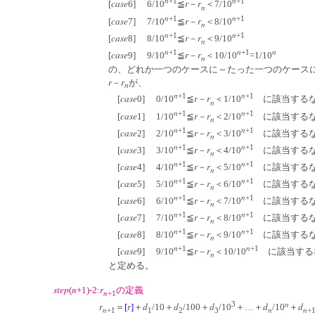
n
n
+1
+1
case
r
r
[
6] 6/10
≦
－
＜7/10
n
n
n
+1
+1
case
r
r
[
7] 7/10
≦
－
＜8/10
n
n
n
+1
+1
case
r
r
[
8] 8/10
≦
－
＜9/10
n
n
n
n
+1
+1
case
r
r
[
9] 9/10
≦
－
＜10/10
=1/10
n
の、どれか一つのケースに～たった一つのケースにだ
r
r
－
が、
n
n
n
+1
+1
case
r
r
[
0] 0/10
≦
－
＜1/10
に該当するな
n
n
n
+1
+1
case
r
r
[
1] 1/10
≦
－
＜2/10
に該当するな
n
n
n
+1
+1
case
r
r
[
2] 2/10
≦
－
＜3/10
に該当するな
n
n
n
+1
+1
case
r
r
[
3] 3/10
≦
－
＜4/10
に該当するな
n
n
n
+1
+1
case
r
r
[
4] 4/10
≦
－
＜5/10
に該当するな
n
n
n
+1
+1
case
r
r
[
5] 5/10
≦
－
＜6/10
に該当するな
n
n
n
+1
+1
case
r
r
[
6] 6/10
≦
－
＜7/10
に該当するな
n
n
n
+1
+1
case
r
r
[
7] 7/10
≦
－
＜8/10
に該当するな
n
n
n
+1
+1
case
r
r
[
8] 8/10
≦
－
＜9/10
に該当するな
n
n
n
+1
+1
case
r
r
[
9] 9/10
≦
－
＜10/10
に該当する
n
と定める。
step
n
r
(
+1)-2:
の定義
n
+1
n
3
r
r
d
d
d
d
d
＝
[
]
＋
/10＋
/100＋
/10
＋…＋
/10
＋
n
n
n
+1
1
2
3
+