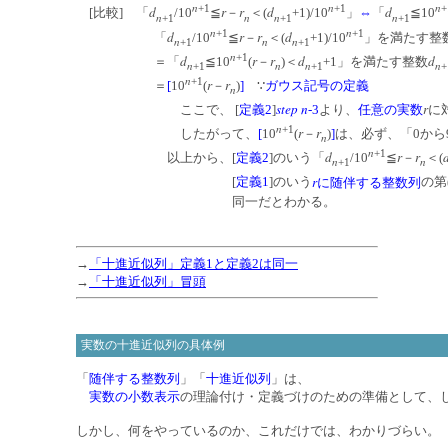
n
n
n
+1
+1
+
d
r
r
d
d
[比較] 「
/10
≦
－
＜(
+1)/10
」
⇔
「
≦10
n
n
n
n
+1
+1
+1
n
n
+1
+1
d
r
r
d
「
/10
≦
－
＜(
+1)/10
」を満たす整
n
n
n
+1
+1
n
+1
d
r
r
d
d
＝「
≦10
(
－
)＜
+1」を満たす整数
n
n
n
n
+1
+1
+
n
+1
r
r
＝
[
10
(
－
)
]
∵
ガウス記号の定義
n
step
n
r
ここで、 [
定義2
]
-3
より、
任意の
実数
に
n
+1
r
r
したがって、
[
10
(
－
)
]
は、必ず、「0から
n
n
+1
d
r
r
以上から、[
定義2
]のいう「
/10
≦
－
＜(
n
n
+1
r
[
定義1
]のいう
に随伴する整数列
の第
同一だとわかる。
→
「十進近似列」定義1と定義2は同一
→
「
十進近似列
」冒頭
実数の十進近似列の具体例
「
随伴する整数列
」「
十進近似列
」は、
実数の小数表示
の理論付け・定義づけのための準備として、
しかし、何をやっているのか、これだけでは、わかりづらい。