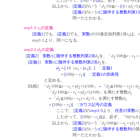
したがって、
[
10(
－
[
]
)
]
は、必ず、「0から9
d
r
r
d
以上から、[
定義2
]のいう「
/10≦
－
[
]
＜(
+
1
1
r
[
定義1
]のいう
に随伴する整数列第1
同一だとわかる。
step
r
1-2:
の定義
1
r
r
r
[
定義1
]でも、[
定義2
]でも、
実数
の10進近似列第1項
は、
1
step
1-1より、同一になる。
step
d
2-1:
の定義
2
r
d
d
r
r
[
定義2
]
実数
に随伴する整数列第2項
を、「
/100≦
－
＜
2
2
1
r
d
[
定義1
]
実数
に随伴する整数列第2項
を、
2
d
a
a
＝
[
10（
－
[
]
）
]
∵
定義1
2
1
1
r
r
＝
[
100(
－
)
]
∵
定義1の別表現
1
と定める。
d
r
r
d
d
r
r
d
[比較] 「
/100≦
－
＜(
+1)/100」
⇔
「
≦100(
－
)＜
2
1
2
2
1
2
d
r
r
d
d
「
/100≦
－
＜(
+1)/100」を満たす整数
2
1
2
2
d
r
r
d
d
＝「
≦100(
－
)＜
+1」を満たす整数
2
1
2
2
r
r
＝
[
100(
－
)
]
∵
ガウス記号の定義
1
step
r
ここで、 [
定義2
]の
1-3
より、
任意の
実数
r
r
したがって、
[
100(
－
)
]
は、必ず、「0から9
1
d
r
r
d
以上から、[
定義2
]のいう「
/100≦
－
＜(
+
2
1
2
r
[
定義1
]のいう
に随伴する整数列
の第
同一だとわかる。