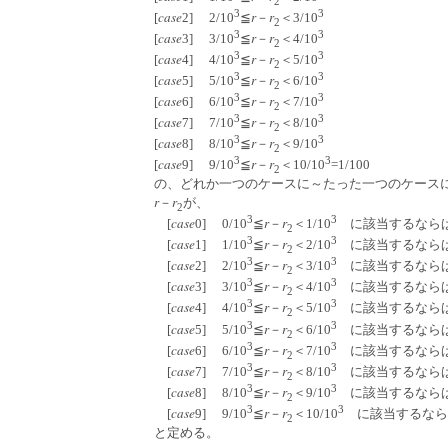
2
3
3
case
r
r
[
2] 2/10
≦
－
＜3/10
2
3
3
case
r
r
[
3] 3/10
≦
－
＜4/10
2
3
3
case
r
r
[
4] 4/10
≦
－
＜5/10
2
3
3
case
r
r
[
5] 5/10
≦
－
＜6/10
2
3
3
case
r
r
[
6] 6/10
≦
－
＜7/10
2
3
3
case
r
r
[
7] 7/10
≦
－
＜8/10
2
3
3
case
r
r
[
8] 8/10
≦
－
＜9/10
2
3
3
case
r
r
[
9] 9/10
≦
－
＜10/10
=1/100
2
の、どれか一つのケースに～たった一つのケースにだ
r
r
－
が、
2
3
3
case
r
r
[
0] 0/10
≦
－
＜1/10
に該当するなら
2
3
3
case
r
r
[
1] 1/10
≦
－
＜2/10
に該当するなら
2
3
3
case
r
r
[
2] 2/10
≦
－
＜3/10
に該当するなら
2
3
3
case
r
r
[
3] 3/10
≦
－
＜4/10
に該当するなら
2
3
3
case
r
r
[
4] 4/10
≦
－
＜5/10
に該当するなら
2
3
3
case
r
r
[
5] 5/10
≦
－
＜6/10
に該当するなら
2
3
3
case
r
r
[
6] 6/10
≦
－
＜7/10
に該当するなら
2
3
3
case
r
r
[
7] 7/10
≦
－
＜8/10
に該当するなら
2
3
3
case
r
r
[
8] 8/10
≦
－
＜9/10
に該当するなら
2
3
3
case
r
r
[
9] 9/10
≦
－
＜10/10
に該当するなら
2
と定める。