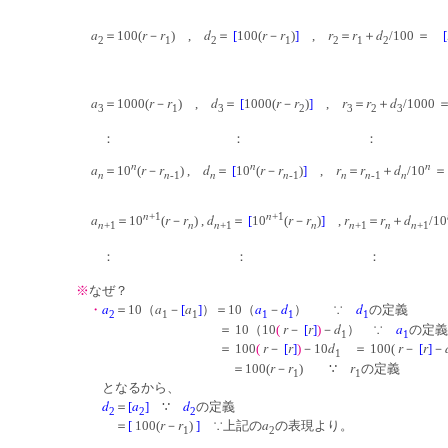
a
r
r
d
r
r
r
r
d
＝100(
－
) ,
＝
[
100(
－
)
]
,
＝
＋
/100 ＝
[
2
1
2
1
2
1
2
a
r
r
d
r
r
r
r
d
＝1000(
－
) ,
＝
[
1000(
－
)
]
,
＝
＋
/1000
3
1
3
2
3
2
3
： ： ：
n
n
n
a
r
r
d
r
r
r
r
d
＝10
(
－
) ,
＝
[
10
(
－
)
]
,
＝
＋
/10
n
n
n
n
n
n
n
-1
-1
-1
n
n
+1
+1
a
r
r
d
r
r
r
r
d
＝10
(
－
) ,
＝
[
10
(
－
)
]
,
＝
＋
/10
n
n
n
n
n
n
n
+1
+1
+1
+1
： ： ：
※
なぜ？
a
a
a
a
d
d
・
＝10（
－
[
]
）＝10（
－
） ∵
の定義
2
1
1
1
1
1
r
r
d
a
＝ 10（10
(
－
[
]
)
－
） ∵
の定義
1
1
r
r
d
r
r
＝ 100
(
－
[
]
)
－10
＝ 100(
－
[
]
－
1
r
r
r
＝100(
－
) ∵
の定義
1
1
となるから、
d
a
d
＝
[
]
∵
の定義
2
2
2
r
r
a
＝
[
100(
－
)
]
∵上記の
の表現より。
1
2