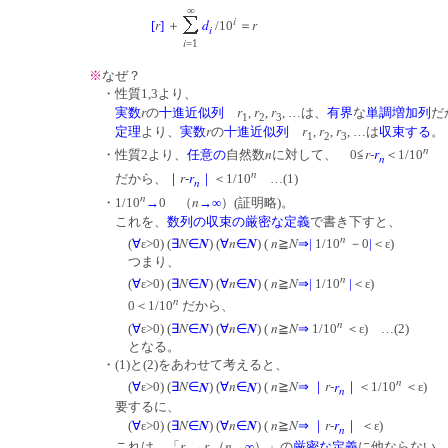
∞
i
r
r
d
[
]
＋
＝
/10
i
i
=1
※
なぜ？
・性質1,3より、
r
r
r
r
実数
の
十進近似列
,
,
, …は、
有界
な
単調増加列
だ
1
2
3
r
r
r
r
定理
より、
実数
の
十進近似列
,
,
, …は
収束する
1
2
3
n
n
r
r
・性質2より、
任意の
自然数
に対して、 0≦
-
＜1/10
n
n
r
r
だから、
｜
-
｜
＜1/10
…(1)
n
n
n
・1/10
→
0 （
→∞
）(証明略)。
これを、
数列の収束の厳密な定義
で書き下すと、
n
N
N
n
N
n
N
(
∀
ε>0) (
∃
∈
) (
∀
∈
) (
≧
⇒
|
1/10
－0
|
＜ε)
つまり、
n
N
N
n
N
n
N
(
∀
ε>0) (
∃
∈
) (
∀
∈
) (
≧
⇒
|
1/10
|
＜ε)
n
0＜1/10
だから、
n
N
N
n
N
n
N
(
∀
ε>0) (
∃
∈
) (
∀
∈
) (
≧
⇒
1/10
＜ε) …(2)
となる。
・(1)と(2)をあわせて考えると、
n
N
N
n
N
n
N
r
r
(
∀
ε>0) (
∃
∈
) (
∀
∈
) (
≧
⇒
｜
-
｜
＜1/10
＜ε)
n
要するに、
N
N
n
N
n
N
r
r
(
∀
ε>0) (
∃
∈
) (
∀
∈
) (
≧
⇒
｜
-
｜
＜ε)
n
r
r
n
これは、「
→
（
→∞
）」の
厳密な定義
に他なら