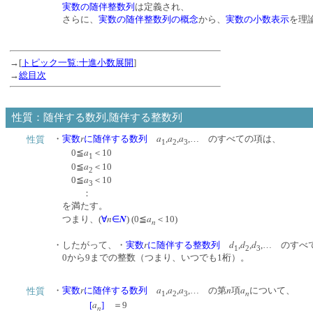
実数の随伴整数列
は定義され、
さらに、
実数の随伴整数列の概念
から、
実数の小数表示
を理
→[
トピック一覧:十進小数展開
]
→
総目次
性質：随伴する数列,随伴する整数列
r
a
a
a
・
実数
に随伴する数列
,
,
,… のすべての項は、
性質
1
2
3
a
0≦
＜10
1
a
0≦
＜10
2
a
0≦
＜10
3
：
を満たす。
n
N
a
つまり、(
∀
∈
) (0≦
＜10)
n
r
d
d
d
・したがって、・
実数
に随伴する整数列
,
,
,… のすべ
1
2
3
0から9までの整数（つまり、いつでも1桁）。
r
a
a
a
n
a
・
実数
に随伴する数列
,
,
,… の第
項
について、
性質
n
1
2
3
a
[
]
＝9
n