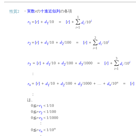
r
・
実数
の
十進近似列
の各項
性質2
1
i
r
r
d
r
d
＝
[
]
＋
/10 ＝
[
]
＋
/10
i
1
1
i
=1
2
i
r
r
d
d
r
d
＝
[
]
＋
/10 ＋
/100 ＝
[
]
＋
/10
i
2
1
2
i
=1
3
i
r
r
d
d
d
r
d
＝
[
]
＋
/10 ＋
/100 ＋
/1000 ＝
[
]
＋
/10
i
3
1
2
3
i
=1
：
n
r
r
d
d
d
d
r
＝
[
]
＋
/10 ＋
/100 ＋
/1000 ＋ … ＋
/10
＝
[
]
n
n
1
2
3
：
は、
r
r
0≦
-
＜1/10
1
r
r
0≦
-
＜1/100
2
r
r
0≦
-
＜1/1000
3
：
n
r
r
0≦
-
＜1/10
n
：