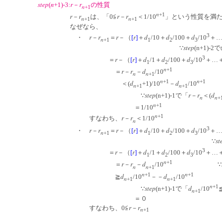
step
n
r
r
(
+1)-3:
－
の性質
n
+1
n
+1
r
r
r
r
－
は、「0≦
－
＜1/10
」という性質を満
n
n
+1
+1
なぜなら、
3
r
r
r
r
d
d
d
・
－
＝
－（
[
]
＋
/10＋
/100＋
/10
＋
n
+1
1
2
3
step
∵
(n+1)-2
3
r
r
d
d
d
＝
－（
[
]
＋
/1＋
/100＋
/10
＋…
1
2
3
n
+1
r
r
d
＝
－
－
/10
n
n
+1
n
n
+1
+1
d
d
＜(
+1)/10
－
/10
n
n
+1
+1
step
r
r
d
∵
(n+1)-1で「
－
＜(
n
n
+
n
+1
＝1/10
n
+1
r
r
すなわち、
－
＜1/10
n
3
r
r
r
r
d
d
d
・
－
＝
－（
[
]
＋
/10＋
/100＋
/10
＋
n
+1
1
2
3
st
∵
3
r
r
d
d
d
＝
－（
[
]
＋
/1＋
/100＋
/10
＋…
1
2
3
n
+1
r
r
d
＝
－
－
/10
∵
n
n
+1
n
n
+1
+1
d
d
≧
/10
－－
/10
n
n
+1
+1
n
+1
step
d
∵
(n+1)-1で「
/10
n
+1
＝０
r
r
すなわち、0≦
－
n
+1