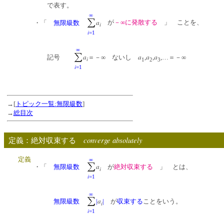
で表す。
∞
a
が
－∞に発散する
」 ことを、
・「
無限級数
i
i
=1
∞
a
a
a
a
記号
＝－∞ ないし
,
,
,…＝－∞
i
1
2
3
i
=1
→[
トピック一覧:無限級数
]
→
総目次
converge absolutely
定義：絶対収束する
定義
∞
a
・「
無限級数
が
絶対収束する
」 とは、
i
i
=1
∞
a
無限級数
|
|
が
収束する
ことをいう。
i
i
=1