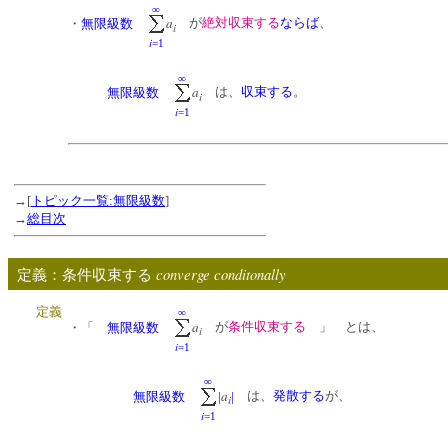
∞
a
が
絶対収束する
ならば
、
・
無限級数
i
i
=1
∞
a
は、
収束する
。
無限級数
i
i
=1
→[
トピック一覧:無限級数
]
→
総目次
converge conditonally
定義：条件収束する
定義
∞
a
が
条件収束する
」 とは、
・「
無限級数
i
i
=1
∞
a
は、
発散する
が、
無限級数
|
|
i
i
=1