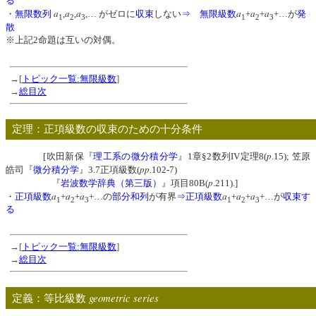
る
a
a
a
a
a
a
・
無限数列
,
,
,… がゼロに
収束
しない
⇒
無限級数
+
+
+…が
発
1
2
3
1
2
3
散
※上記2命題は互いの対偶。
→[
トピック一覧:無限級数
]
→
総目次
定理：正項級数の収束のための十分条件
p
[吹田新保『
理工系の微分積分学
』1章§2数列IV定理8(
.15); 笠原
pp
皓司『
微分積分学
』3.7正項級数(
.102-7)
p
『
岩波数学辞典（第三版）
』項目80B(
.211).]
a
a
a
a
a
a
・
正項級数
+
+
+…の
部分和列
が有界
⇒
正項級数
+
+
+…が
収束す
1
2
3
1
2
3
る
→[
トピック一覧:無限級数
]
→
総目次
geometric series
定義：等比級数