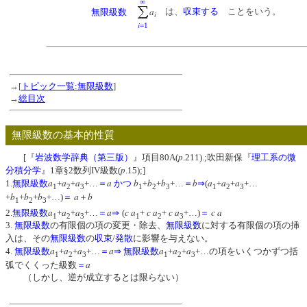
∞
a
は、
収束する
ことをいう。
無限級数
i
i
=1
→[
トピック一覧:無限級数
]
→
総目次
無限級数の基本的性質
p
[『
岩波数学辞典（第三版）
』項目80A(
.211).;吹田新保『
理工系の微
p
分積分学
』1章§2数列IV級数(
.15);]
a
a
a
a
b
b
b
b
a
a
a
1.
無限級数
+
+
+…
＝
かつ
+
+
+…
＝
⇒
(
+
+
+…
1
2
3
1
2
3
1
2
3
b
b
b
a
b
+
+
+
+…)
＝
＋
1
2
3
a
a
a
a
c
a
c
a
c
a
c a
2.
無限級数
+
+
+…
＝
⇒
(
+
+
+…)
＝
1
2
3
1
2
3
3.
無限級数
の有限個の項の変更・除去、
無限級数
に対する有限個の項の挿
入は、その
無限級数
の
収束
/
発散
に影響を与えない。
a
a
a
a
a
a
a
4.
無限級数
+
+
+…
＝
⇒
無限級数
+
+
+…の項をいくつかずつ括
1
2
3
1
2
3
a
弧でくくった級数
＝
（しかし、逆が成立するとは限らない）