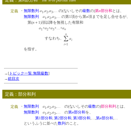
a
a
a
n
・
無限数列
,
,
,… の(ないしその
級数
の)
第
部分和
とは、
定義
1
2
3
a
a
a
n
無限数列
,
,
,… の第1項から第
項までを足し合せるが、
1
2
3
n
第(
＋1)項以降を無視した有限和
a
a
a
a
+
+
+…+
n
1
2
3
n
a
すなわち、
i
i
=1
を指す。
→[
トピック一覧:無限級数
]
→
総目次
定義：部分和列
a
a
a
・
無限数列
,
,
,… の(ないしその
級数
の)
部分和列
とは、
定義
1
2
3
a
a
a
n
無限数列
,
,
,… の
第
部分和
を、
1
2
3
n
第1部分和
,
第2部分和
,
第3部分和
,…,
第
部分和
,…
というふうに並べた
数列
のこと。