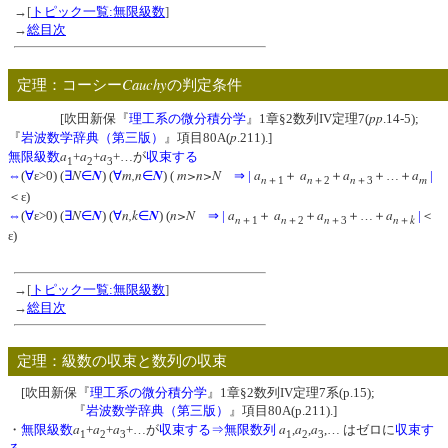
→[
トピック一覧:無限級数
]
→
総目次
Cauchy
定理：コーシー
の判定条件
pp
[吹田新保『
理工系の微分積分学
』1章§2数列IV定理7(
.14-5);
p
『
岩波数学辞典（第三版）
』項目80A(
.211).]
a
a
a
無限級数
+
+
+…が
収束する
1
2
3
N
N
m,n
N
m>n>N
a
a
a
a
⇔
(
∀
ε>0) (
∃
∈
) (
∀
∈
) (
⇒
|
＋
＋
＋…＋
|
n
n
n
m
＋1
＋2
＋3
＜ε)
N
N
n,k
N
n>N
a
a
a
a
⇔
(
∀
ε>0) (
∃
∈
) (
∀
∈
) (
⇒
|
＋
＋
＋…＋
|
＜
n
n
n
n
k
＋1
＋2
＋3
＋
ε)
→[
トピック一覧:無限級数
]
→
総目次
定理：級数の収束と数列の収束
[吹田新保『
理工系の微分積分学
』1章§2数列IV定理7系(p.15);
『
岩波数学辞典（第三版）
』項目80A(p.211).]
a
a
a
a
a
a
・
無限級数
+
+
+…が
収束する
⇒
無限数列
,
,
,… はゼロに
収束す
1
2
3
1
2
3