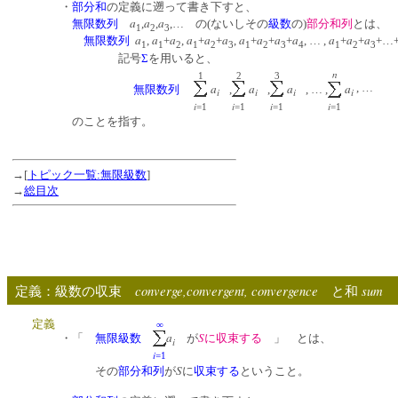
・
部分和
の定義に遡って書き下すと、
a
a
a
無限数列
,
,
,… の(ないしその
級数
の)
部分和列
とは、
1
2
3
a
a
a
a
a
a
a
a
a
a
a
a
a
無限数列
,
+
,
+
+
,
+
+
+
, … ,
+
+
+…
1
1
2
1
2
3
1
2
3
4
1
2
3
記号
Σ
を用いると、
n
1
2
3
a
a
a
a
, …
無限数列
,
,
, … ,
i
i
i
i
i
i
i
i
=1
=1
=1
=1
のことを指す。
→[
トピック一覧:無限級数
]
→
総目次
converge,convergent, convergence
sum
定義：級数の収束
と和
定義
∞
a
S
・「
無限級数
が
に収束する
」 とは、
i
i
=1
S
その
部分和列
が
に
収束する
ということ。