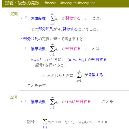
diverge , divergent,divergence
定義：級数の発散
定義
∞
a
が
発散する
」 とは、
・「
無限級数
i
i
=1
S
その
部分和列
が
に
発散する
ということ。
・
部分和列
の定義に遡って書き下すと、
∞
a
が
発散する
」 とは、
「
無限級数
i
i
=1
n
a
a
→∞
としたときに、
（
+…+
）
が
発散する
n
1
記号
Σ
を用いると、
n
a
n
が
発散する
→∞
としたときに、
i
i
=1
ことを表す。
記号
∞
a
が
＋∞に発散する
」 ことを、
・「
無限級数
i
i
=1
∞
a
a
a
a
記号
＝＋∞ ないし
,
,
,…＝＋∞
i
1
2
3
i
=1