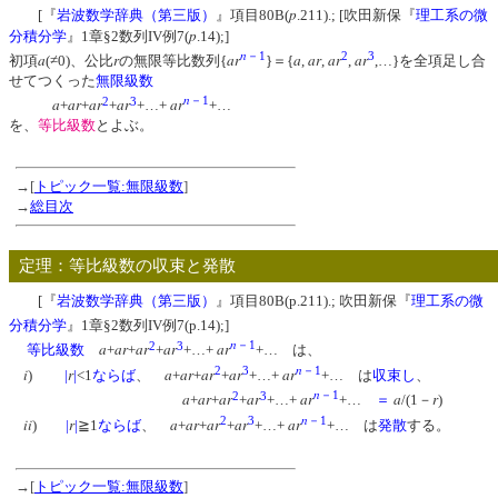
p
[『
岩波数学辞典（第三版）
』項目80B(
.211).; [吹田新保『
理工系の微
p
分積分学
』1章§2数列IV例7(
.14);]
n
－1
2
3
a
r
ar
a
ar
ar
ar
初項
(≠0)、公比
の無限等比数列{
}＝{
,
,
,
,…}を全項足し合
せてつくった
無限級数
n
2
3
－1
a
ar
ar
ar
ar
+
+
+
+…+
+…
を、
等比級数
とよぶ。
→[
トピック一覧:無限級数
]
→
総目次
定理：等比級数の収束と発散
[『
岩波数学辞典（第三版）
』項目80B(p.211).; 吹田新保『
理工系の微
分積分学
』1章§2数列IV例7(p.14);]
n
2
3
－1
a
ar
ar
ar
ar
等比級数
+
+
+
+…+
+… は、
n
2
3
－1
i
r
a
ar
ar
ar
ar
)
|
|
<1
ならば
、
+
+
+
+…+
+… は
収束し
、
n
2
3
－1
a
ar
ar
ar
ar
a
r
+
+
+
+…+
+…
＝
/(1－
)
n
2
3
－1
ii
r
a
ar
ar
ar
ar
)
|
|
≧1
ならば
、
+
+
+
+…+
+… は
発散
する。
→[
トピック一覧:無限級数
]