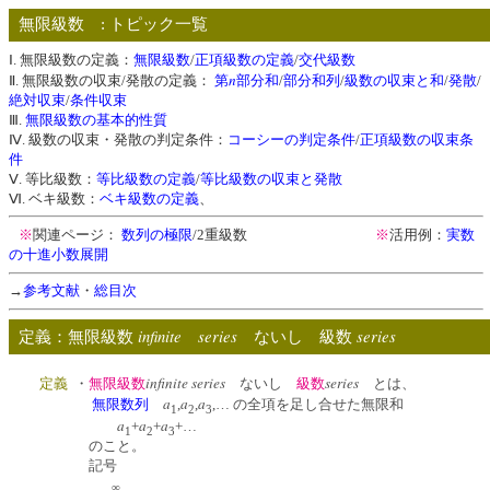
無限級数 : トピック一覧
Ⅰ. 無限級数の定義：
無限級数
/
正項級数の定義
/
交代級数
n
Ⅱ. 無限級数の収束/発散の定義：
第
部分和
/
部分和列
/
級数の収束と和
/
発散
/
絶対収束
/
条件収束
Ⅲ.
無限級数の基本的性質
Ⅳ. 級数の収束・発散の判定条件：
コーシーの判定条件
/
正項級数の収束条
件
Ⅴ. 等比級数：
等比級数の定義
/
等比級数の収束と発散
Ⅵ. ベキ級数：
ベキ級数の定義
、
※
関連ページ：
数列の極限
/2重級数
※
活用例：
実数
の十進小数展開
→
参考文献
・
総目次
infinite series
series
定義：無限級数
ないし 級数
infinite series
series
・
無限級数
ないし
級数
とは、
定義
a
a
a
無限数列
,
,
,… の全項を足し合せた無限和
1
2
3
a
a
a
+
+
+…
1
2
3
のこと。
記号
∞