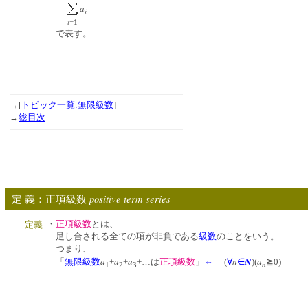
a
i
i
=1
で表す。
→[
トピック一覧:無限級数
]
→
総目次
positive term series
定 義：正項級数
・
正項級数
とは、
定義
足し合される全ての項が非負である
級数
のことをいう。
つまり、
a
a
a
n
N
a
「
無限級数
+
+
+…は
正項級数
」
⇔
(
∀
∈
)(
≧0
n
1
2
3