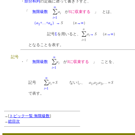
・
部分和列
の定義に遡って書き下すと、
∞
a
S
「
無限級数
が
に収束する
」 とは、
i
i
=1
a
a
S
n
（
+…+
）
→
（
→∞
）
n
1
n
a
S
n
記号
Σ
を用いると、
→
（
→∞
）
i
i
=1
となることを表す。
記号
∞
a
S
・「
無限級数
が
に収束する
」 ことを、
i
i
=1
∞
a
S
a
a
a
S
記号
＝
ないし、
,
,
,…＝
i
1
2
3
i
=1
で表す。
→[
トピック一覧:無限級数
]
→
総目次