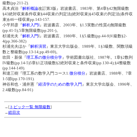
級数(pp.211-2).
高木貞治『
解析概論
改訂第3版』岩波書店、1983年、第4章§42無限級数
§43絶対収束条件収束§44収束の判定法(絶対収束)§45収束の判定法(条件収
束)§46一様収束pp.143-157.
小平邦彦『
解析入門I
』岩波書店、2003年、§1.5実数の性質d)無限級数
(pp.41-5);5章無限級数(pp.201-)。
杉浦光夫『
解析入門
I』岩波書店、1980年、I.§5.級数(pp.44-9)V.級数§2-
4(pp.366-382)
杉浦光夫ほか『
解析演習
』東京大学出版会、1989年、I.§3級数、関数項級
数と整級数(pp.13-14;pp.49-69)。
吹田・新保『
理工系の微分積分学
』学術図書出版社、1987年。1章§2数列
IV級数(pp.14-5)5章§1正項級数§2絶対収束と条件収束(pp.130-4);§4整級数
(pp.144-149).
和達三樹『理工系の数学入門コース1:
微分積分
』岩波書店、1988年、7章
1-5節(pp.170-191).
神谷和也・浦井憲『
経済学のための数学入門
』東京大学出版会、1996年、
2.4級数(pp.84-91)
→[
トピック一覧:無限級数
]
→
総目次