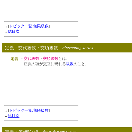
→[
トピック一覧:無限級数
]
→
総目次
alternating series
定義：交代級数・交項級数
・
交代級数
・
交項級数
とは、
定義
正負の項が交互に現れる
級数
のこと。
→[
トピック一覧:無限級数
]
→
総目次
n
the n-th partial sum
定義：第
部分和