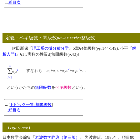
→
総目次
power series
定義：ベキ級数・冪級数
整級数
pp
[吹田新保『
理工系の微分積分学
』5章§4整級数(
.144-149); 小平『
解
p
析入門I
』§1.5実数の性質d)無限級数(
.43)]
∞
i
2
3
a
a
x
a
x
a
x
a
x
すなわち
+
+
+
+…
i
0
1
2
3
i
=1
というかたちの
無限級数
を
ベキ級数
という。
→[
トピック一覧:無限級数
]
→
総目次
reference
（
）
日本数学会編集『
岩波数学辞典（第三版）
』 岩波書店、1985年。項目80