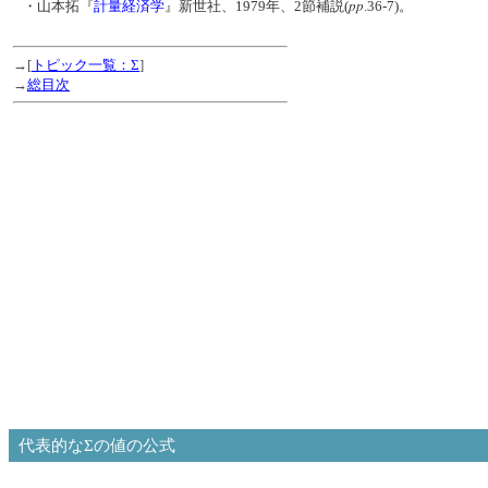
pp
・山本拓『
計量経済学
』新世社、1979年、2節補説(
.36-7)。
→[
トピック一覧：Σ
]
→
総目次
代表的なΣの値の公式