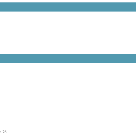
p
.76