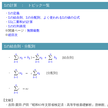
Σの計算 ： トピック一覧
・
Σの定義
・
Σの結合則
、
Σの分配則
、
よく使われるΣの値の公式
・
ΣΣ(二重和)の計算
・
Σの行列表現
※関連ページ：
無限級数
※
総目次
Σの結合則・分配則
n
n
n
a
b
=
a
b
(
＋
)
・
＋
[結合則]
k
k
k
k
k
k
k
=1
=1
=1
n
n
c
a
a
=
c
・
[分配則]
k
k
k
k
=1
=1
n
c
= nc
・
k
=1
【文献】
・吉田-栗田-戸田『昭和63年文部省検定済：高等学校基礎解析』啓林館、