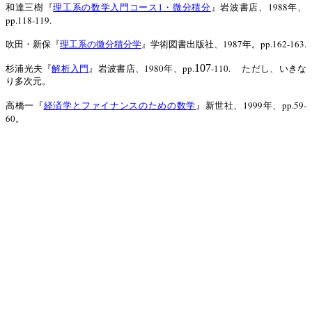
1
1988
和達三樹『
理工系の数学入門コース
・微分積分
』岩波書店、
年、
pp.118-119.
1987
pp.162-163.
吹田・新保『
理工系の微分積分学
』学術図書出版社、
年。
1980
pp.
107
-110.
杉浦光夫『
解析入門
』岩波書店、
年、
ただし、いきな
り多次元。
1999
pp.59-
高橋一『
経済学とファイナンスのための数学
』新世社、
年、
60
。