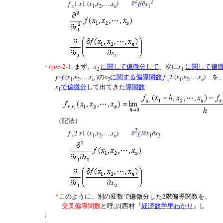
2
2
f
1
x
1
(
x
,
x
,
,
x
)
f
/
x
…
∂
∂
x
n
1
2
1
type
-2-1.
x
x
・
まず、
に関して偏微分して
、次に
に関して偏
2
1
y
=
f
(
x
,
x
,
,
x
)
x
f
2
(
x
,
x
,
,
x
)
…
の
に関する偏導関数
…
を
n
x
n
1
2
2
1
2
x
で偏微分
して出てきた
導関数
1
（記法）
2
f
2
x
1
(
x
,
x
,
,
x
)
f
/
x
x
…
∂
∂
∂
x
n
1
2
1
2
*
2
このように、別の変数で偏微分した
階偏導関数を、
[
]
交叉偏導関数
と呼ぶ
西村『
経済数学早わかり
』
。
：