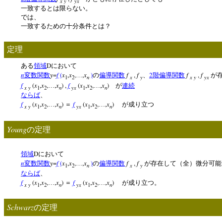
x y
yx
一致するとは限らない。
では、
一致するための十分条件とは？
定理
D
ある
領域
において
n
y
=
f
(
x
,
x
,
,
x
)
f
,
f
2
f
,
f
変数関数
…
の
偏導関数
、
階偏導関数
が
n
x
y
x y
yx
1
2
f
(
x
,
x
,
,
x
) ,
f
(
x
,
x
,
,
x
)
…
…
が
連続
x y
n
yx
n
1
2
1
2
ならば
、
f
(
x
,
x
,
,
x
)
f
(
x
,
x
,
,
x
)
…
＝
…
が成り立つ
x y
n
yx
n
1
2
1
2
Young
の定理
D
領域
において
n
y
=
f
(
x
,
x
,
,
x
)
f
,
f
変数関数
…
の
偏導関数
が存在して（全）微分可能
n
x
y
1
2
ならば
、
f
(
x
,
x
,
,
x
)
f
(
x
,
x
,
,
x
)
…
＝
…
が成り立つ。
x y
n
yx
n
1
2
1
2
Schwarz
の定理