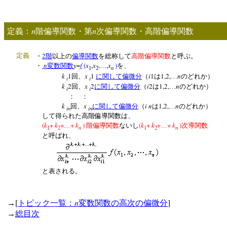
n
n
定義：
階偏導関数・第
次偏導関数・高階偏導関数
2
定義
・
階
以上の
偏導関数
を総称して
高階偏導関数
と呼ぶ。
n
y
=
f
(
x
,
x
,
,
x
)
・
変数関数
…
を、
n
1
2
k
1
x
1
i
1
1,2,
n
回、
に関して偏微分
（
は
…
のどれか）
i
i
k
2
x
2
i
2
1,2,
n
回、
に関して偏微分
（
は
…
のどれか）
i
i
： ：
k
x
i n
1,2,
n
回、
に関して偏微分
（
は
…
のどれか）
in
in
して得られた高階偏導関数は、
(
k
+
k
+
+
k
)
(
k
+
k
+
+
k
)
…
階偏導関数
ないし
…
次導関数
n
n
1
2
1
2
と呼ばれ、
と表される。
[
n
]
→
トピック一覧：
変数関数の高次の偏微分
→
総目次