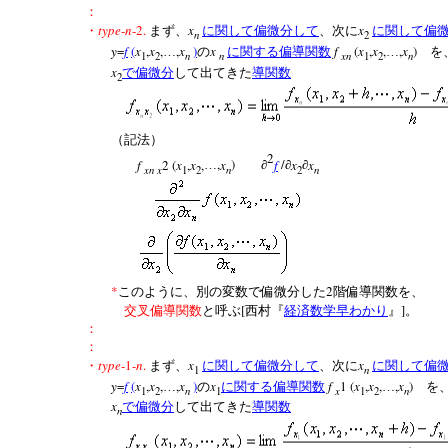
：
type
-
n
-2.
x
x
・
まず、
に関して偏微分して
、次に
に関して偏
n
2
y
=
f
(
x
,
x
,
,
x
)
x
f
(
x
,
x
,
,
x
)
…
の
に関する偏導関数
…
を
n
n
xn
n
1
2
1
2
x
で偏微分
して出てきた
導関数
2
（記法）
2
f
2
(
x
,
x
,
,
x
)
f
/
x
x
…
∂
∂
∂
xn x
n
n
1
2
2
*
2
このように、別の変数で偏微分した
階偏導関数を、
[
]
交叉偏導関数
と呼ぶ
西村『
経済数学早わかり
』
。
：
：
type
-1-
n
.
x
x
・
まず、
に関して偏微分して
、次に
に関して偏
n
1
y
=
f
(
x
,
x
,
,
x
)
x
f
1
(
x
,
x
,
,
x
)
…
の
に関する偏導関数
…
を
n
x
n
1
2
1
1
2
x
で偏微分
して出てきた
導関数
n