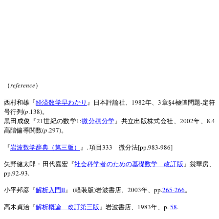
reference
（
）
1982
3
4
-
西村和雄『
経済数学早わかり
』日本評論社、
年、
章§
極値問題
定符
(
p
.138)
号行列
。
21
1:
2002
8.4
黒田成俊『
世紀の数学
微分積分学
』共立出版株式会社、
年、
(
p
.297)
高階偏導関数
。
.
333
[pp.983-986]
『
岩波数学辞典（第三版）
』
項目
微分法
矢野健太郎・田代嘉宏『
社会科学者のための基礎数学 改訂版
』裳華房、
pp.92-93.
II
(
)
2003
pp.
265-266
小平邦彦『
解析入門
』
軽装版
岩波書店、
年、
。
1983
p.
58
.
高木貞治『
解析概論 改訂第三版
』岩波書店、
年、