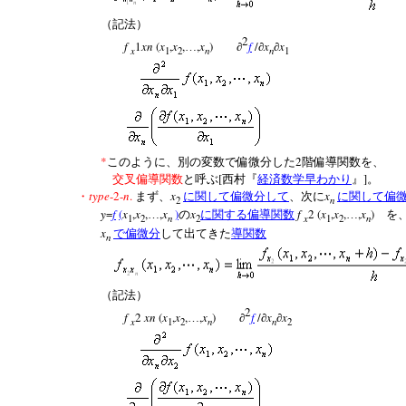
（記法）
2
f
1
xn
(
x
,
x
,
,
x
)
f
/
x
x
…
∂
∂
∂
x
n
n
1
2
1
*
2
このように、別の変数で偏微分した
階偏導関数を、
[
]
交叉偏導関数
と呼ぶ
西村『
経済数学早わかり
』
。
type
-2-
n
.
x
x
・
まず、
に関して偏微分して
、次に
に関して偏
n
2
y
=
f
(
x
,
x
,
,
x
)
x
f
2
(
x
,
x
,
,
x
)
…
の
に関する偏導関数
…
を
n
x
n
1
2
2
1
2
x
で偏微分
して出てきた
導関数
n
（記法）
2
f
2
xn
(
x
,
x
,
,
x
)
f
/
x
x
…
∂
∂
∂
x
n
n
1
2
2