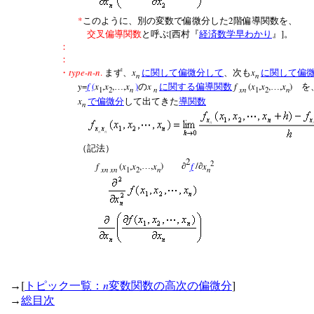
*
2
このように、別の変数で偏微分した
階偏導関数を、
[
]
交叉偏導関数
と呼ぶ
西村『
経済数学早わかり
』
。
：
：
type
-
n
-
n
.
x
x
・
まず、
に関して偏微分して
、次も
に関して偏
n
n
y
=
f
(
x
,
x
,
,
x
)
x
f
(
x
,
x
,
,
x
)
…
の
に関する偏導関数
…
を
n
n
xn
n
1
2
1
2
x
で偏微分
して出てきた
導関数
n
（記法）
2
2
f
(
x
,
x
,
,
x
)
f
/
x
…
∂
∂
xn xn
n
n
1
2
[
n
]
→
トピック一覧：
変数関数の高次の偏微分
→
総目次