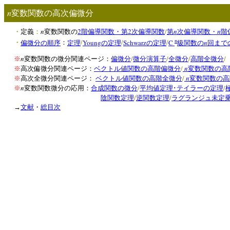
n
変数関数の高次偏微分
n
2
2
/
n
n
・
定義
：
変数関数の
階偏導関数・第
次偏導関数
第
次偏導関数・
階
n
/
Young
/
Schwarz
/
C
n
・
偏微分の順序
：
定理
の定理
の定理
級関数の
回まで
n
/
/
/
/
※
変数関数の微分関連ページ：
偏微分
微分演算子
全微分
高階全微分
/
n
※
高次偏微分関連ページ：
ベクトル値関数の高階偏微分
変数関数の高
/
n
※
高次全微分関連ページ：
ベクトル値関数の高階全微分
変数関数の高
n
/
/
※
変数関数微分の応用：
合成関数の微分
平均値定理･テイラーの定理
/
/
陰関数定理
逆関数定理
ラグランジュ未定
→
文献
・
総目次