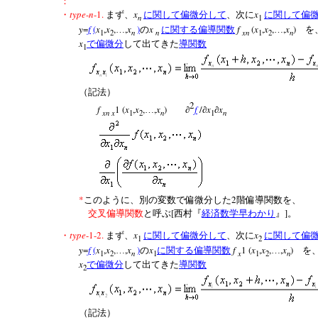
：
type
-
n
-1.
x
x
・
まず、
に関して偏微分して
、次に
に関して偏
n
1
y
=
f
(
x
,
x
,
,
x
)
x
f
(
x
,
x
,
,
x
)
…
の
に関する偏導関数
…
を
n
n
xn
n
1
2
1
2
x
で偏微分
して出てきた
導関数
1
（記法）
2
f
1
(
x
,
x
,
,
x
)
f
/
x
x
…
∂
∂
∂
xn x
n
n
1
2
1
*
2
このように、別の変数で偏微分した
階偏導関数を、
[
]
交叉偏導関数
と呼ぶ
西村『
経済数学早わかり
』
。
type
-1-2.
x
x
・
まず、
に関して偏微分して
、次に
に関して偏
1
2
y
=
f
(
x
,
x
,
,
x
)
x
f
1
(
x
,
x
,
,
x
)
…
の
に関する偏導関数
…
を
n
x
n
1
2
1
1
2
x
で偏微分
して出てきた
導関数
2
（記法）