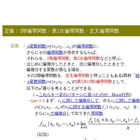
2
2
定義：
階偏導関数・第
次偏導関数・交叉偏導関数
n
y
=
f
(
x
,
x
,
,
x
)
定義
・
変数関数
…
の
偏導関数
に
、
n
1
2
さらにその
偏導関数
が存在するならば、
2
2
それらを、
階偏導関数
、
第
次偏導関数
などと呼ぶ。
・
はじめに偏微分したときと、次に偏微分したときとで、
偏微分する変数が異なる場合、
2
[
その
階偏導関数を、
交叉偏導関数
と呼ぶこともある
西村『
経
n
y
=
f
(
x
,
x
,
,
x
)
2
(2
)
・
変数関数
…
の
第
次
階
偏導関数
として、
n
1
2
2
n
以下の
通りを考えることができる。
Hesse
（→
これらを一定のパターンに並べたのが、
行列
）
type
-1-1.
x
x
・
まず、
に関して偏微分して
、次も
に関して偏微
1
1
y
=
f
(
x
,
x
,
,
x
)
x
f
1
(
x
,
x
,
,
x
)
…
の
に関する偏導関数
…
を
n
x
n
1
2
1
1
2
x
さらに
で偏微分
して出てきた
導関数
1
（記法）