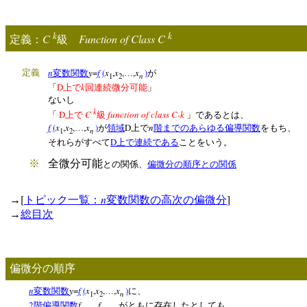
k
k
C
Function of Class C
定義：
級
n
y
=
f
(
x
,
x
,
,
x
)
定義
変数関数
…
が
n
1
2
D
k
「
上で
回連続微分可能
」
ないし
k
D
C
function of class C-k
「
上で
級
」であるとは、
f
(
x
,
x
,
,
x
)
D
n
…
が
領域
上で
階までのあらゆる偏導関数
をもち、
n
1
2
D
それらがすべて
上で連続である
ことをいう。
※
全微分可能
との関係、
偏微分の順序との関係
[
n
]
→
トピック一覧：
変数関数の高次の偏微分
→
総目次
偏微分の順序
n
y
=
f
(
x
,
x
,
,
x
)
変数関数
…
に、
n
1
2
2
f
,
f
階偏導関数
がともに存在したとしても