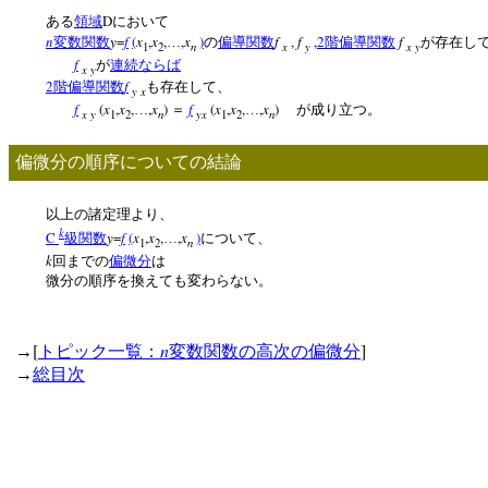
D
ある
領域
において
n
y
=
f
(
x
,
x
,
,
x
)
f
,
f
,
2
f
変数関数
…
の
偏導関数
階偏導関数
が存在し
n
x
y
x y
1
2
f
が
連続
ならば
x y
2
f
階偏導関数
も存在して、
y x
f
(
x
,
x
,
,
x
)
f
(
x
,
x
,
,
x
)
…
＝
…
が成り立つ。
x y
n
yx
n
1
2
1
2
偏微分の順序についての結論
以上の諸定理より、
k
C
y
=
f
(
x
,
x
,
,
x
)
級関数
…
について、
n
1
2
k
回までの
偏微分
は
微分の順序を換えても変わらない。
[
n
]
→
トピック一覧：
変数関数の高次の偏微分
→
総目次