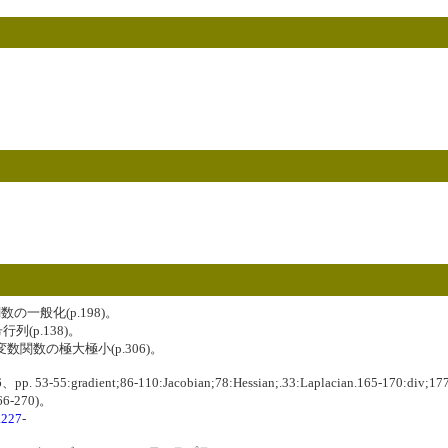
数の一般化(p.198)。
列(p.138)。
数関数の極大極小(p.306)。
3-55:gradient;86-110:Jacobian;78:Hessian;.33:Laplacian.165-170:div;177-
6-270)。
.
227
-