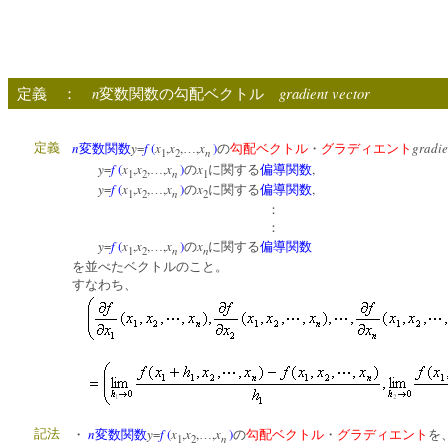
n
gradient vector
定義 ：
変数関数の勾配ベクトル
n
y
=
f
(
x
,
x
,
,
x
)
gradie
定義
変数関数
…
の
勾配ベクトル
・
グラディエント
n
1
2
y
=
f
(
x
,
x
,
,
x
)
x
,
…
の
に関する
偏導関数
n
1
2
1
y
=
f
(
x
,
x
,
,
x
)
x
,
…
の
に関する
偏導関数
n
1
2
2
：
：
y
=
f
(
x
,
x
,
,
x
)
x
…
の
に関する
偏導関数
n
n
1
2
を並べたベクトルのこと。
すなわち、
n
y
=
f
(
x
,
x
,
,
x
)
記法
・
変数関数
…
の
勾配ベクトル
・
グラディエント
を
n
1
2