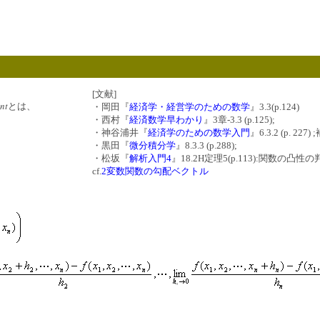
[文献]
nt
とは、
・岡田『
経済学・経営学のための数学
』3.3(p.124)
・西村『
経済数学早わかり
』3章-3.3 (p.125);
・神谷浦井『
経済学のための数学入門
』6.3.2 (p. 227
・黒田『
微分積分学
』8.3.3 (p.288);
・松坂『
解析入門4
』18.2H定理5(p.113):関数の凸性
cf.
2変数関数の勾配ベクトル
、