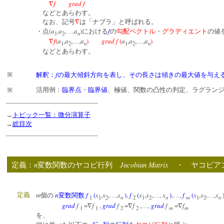
f
grad f
∇
などとあらわす。
なお、記号
∇
は「ナブラ」と呼ばれる。
(
a
,
a
,
,
a
)
f
・点
…
における
の
勾配ベクトル
・
グラディエント
の値
n
1
2
f
(
a
,
a
,
,
a
)
grad f
(
a
,
a
,
,
a
)
∇
…
…
n
n
1
2
1
2
などとあらわす。
f
※
解釈：
の最大傾斜方向を表し、その長さは傾きの最大値を与え
活用例：
臨界点
・
臨界値
、極値、関数の凸性の判定、ラグラン
※
→
トピック一覧：微分演算子
→
総目次
n
Jacobian Matrix
定義：
変数関数のヤコビ行列
・ ヤコビア
m
n
f
(
x
,
x
,
,
x
)
,
f
(
x
,
x
,
,
x
)
,
,
f
(
x
,
x
,
,
x
定義
個の
変数関数
…
…
…
…
n
n
m
n
1
1
2
2
1
2
1
2
grad
f
=
f
,
grad
f
=
f
,
,
grad
f
=
f
∇
∇
…
∇
m
m
1
1
2
2
を、