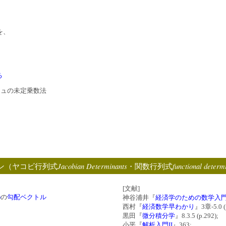
を、
る
ジュの未定乗数法
Jacobian Determinants
functional determ
ン（ヤコビ行列式
・関数行列式
[文献]
)
の
勾配ベクトル
神谷浦井『
経済学のための数学入
西村『
経済数学早わかり
』3章-5.0 (
黒田『
微分積分学
』8.3.5 (p.292);
小平『
解析入門II
』363;