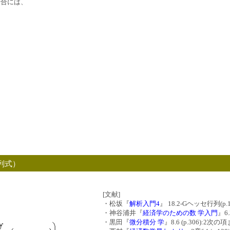
場合には、
列式）
[文献]
・松坂『
解析入門4
』 18.2-Gヘッセ行列(p
・神谷浦井『
経済学のための数 学入門
』6.
・黒田『
微分積分 学
』8.6 (p.306):