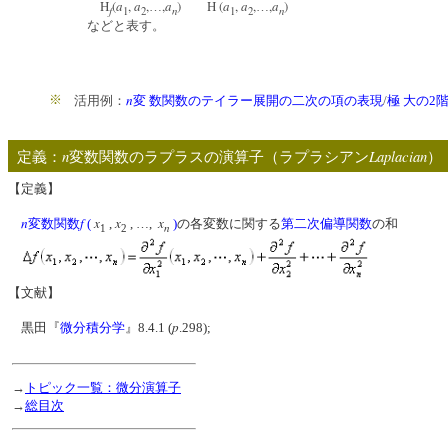
H
(
a
,
a
,
,
a
)
H (
a
,
a
,
,
a
)
…
…
f
n
n
1
2
1
2
などと表す。
n
※
活用例：
変 数関数のテイラー展開の二次の項の表現
/
極 大の2
n
Laplacian
定義：
変数関数のラプラスの演算子（ラプラシアン
）
【定義】
n
f
x
x
x
変数関数
(
,
, …,
)
の各変数に関する
第二次偏導関数
の和
n
1
2
【文献】
p
黒田『
微分積分学
』8.4.1 (
.298);
→
トピック一覧：微分演算子
→
総目次