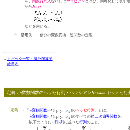
を、
関数行列式
ないしは
ヤコビアン
と呼び、簡略化して表す
J(x,y)
記号
、
などを用いる。
※
活用例： 積分の変数変換、逆関数の定理
→
トピック一覧：微分演算子
→
総目次
n
Hessian
定義：
変数関数のヘッセ行列・ヘッシアン
（ヘッ セ行
n
y
=
f
(
x
,
x
,
,
x
)
定義
・「
変数関数
…
の
ヘッセ行列
」とは、
n
1
2
n
y
=
f
(
x
,
x
,
,
x
)
変数関数
…
のすべての
第二次偏導関数
を、
n
1
2
n
n
以下のように
行
列
に並べた
行列
のこと。