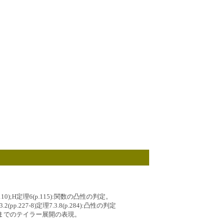
.110);H定理6(p.115):関数の凸性の判定。
3.2(pp.227-8)定理7.3.8(p.284):凸性の判定
2次の項までのテイラー展開の表現。