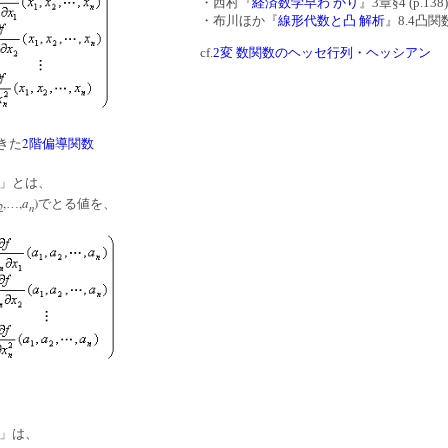
・西村『
経済数学早わ かり
』3章§4 (p.138)
・布川ほか『
線形代数と凸 解析
』8.4凸関
cf.
2変 数関数のヘッセ行列・ヘッシアン
2
きた
階偏導関数
」とは、
,
,
a
)
…
でとる値を、
n
2
」は、