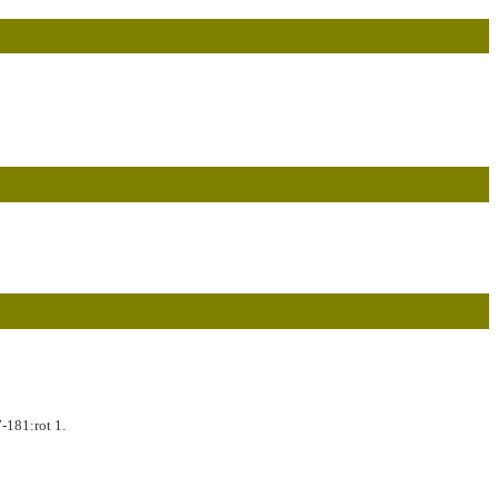
181:rot 1.