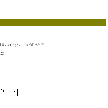
) ;補題7.3.1-2(pp.281-4):凸性の判定
の判定。