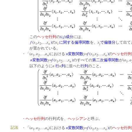
(
i,j
)
この
ヘッセ行列
の
成分
には、
f
(
x
,
x
,
,
x
)
x
x
…
の
に関する偏導関数
を、
で偏微分
して出て
n
i
j
1
2
が置かれている。
(
a
,
a
,
,
a
)
n
y
=
f
(
x
,
x
,
,
x
)
・「
…
における
変数関数
…
の
ヘッセ行列
n
n
1
2
1
2
n
y
=
f
(
x
,
x
,
,
x
)
(
a
,
a
変数関数
…
のすべての
第二次偏導関数
が
n
1
2
1
n
n
以下のように
行
列
に並べた
行列
のこと。
・ヘッセ行列
の行列式を、
ヘッシアン
と呼ぶ。
(
a
,
a
,
,
a
)
n
y
=
f
(
x
,
x
,
,
x
)
記法
・「
…
における
変数関数
…
の
ヘッセ行列
n
n
1
2
1
2