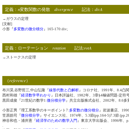
n
divergence
divA
定義：
変数関数の発散
記法：
→ガウスの定理
[文献]
小形『
多変数の微分積分
』165-170:div;
rotation
rotA
定義：ローテーション
記法:
→ストークスの定理
reference
（
）
布川昊,谷野哲三,中山弘隆『
線形代数と凸解析
』コロナ社、1991年、8.4凸関
西村和雄『
経済数学早わかり
』日本評論社、1982年、3章§4極値問題-定符号行
黒田成俊『21世紀の数学1:
微分積分学
』共立出版株式会社、2002年、8.6多変
小形正男『理工系数学のキーポイント7:
多変数の微分積分
』岩波書店、1996、pp. 5
笠原皓司『
微分積分学
』サイエンス社、1974年、5.3節(pp.164-5)7.3節 (pp.26
神谷和也・浦井憲『
経済学のための数学入門
』東京大学出版会、1996年、p
.