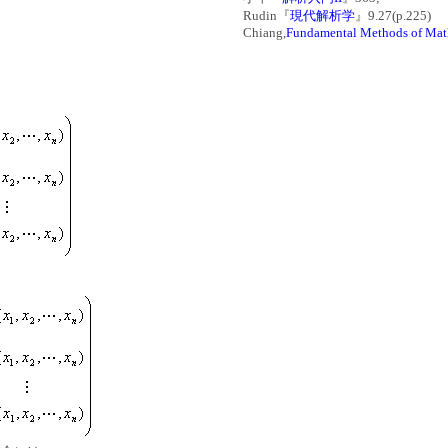
Rudin『
現代解析学
』9.27(p.225)
Chiang,
Fundamental Methods of Mat