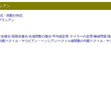
シアン
式・関数行列式
プラシアン
/
全微分
/
高階全微分
/
合成関数の微分
/
平均値定理･テイラーの定理
/
極値問題
/
陰
の勾配ベクトル・ヤコビアン・ヘッシアン
/
ベクトル値関数の勾配ベクトル・ヤ