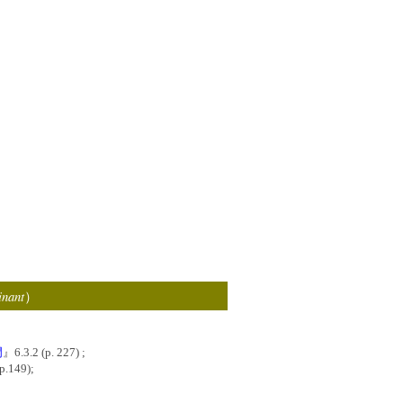
inant
）
門
』6.3.2 (p. 227) ;
p.149);