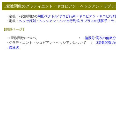
n
変数関数のグラディエント・ヤコビアン・ヘッシアン・ラプラ
n
・定義：
変数関数の
勾配ベクトル
/
ヤコビ行列・ヤコビアン・ヤコビ行列
・定義：
ヘッセ行列・ヘッシアン・ヘッセ行列式
/
ラプラスの演算子・ラ
【関連ページ】
n
・
変数関数について ：
偏微分
/
高次の偏微分
・グラディエント・ヤコビアン・ヘッシアンについて ：
2変数関数
→
総目次