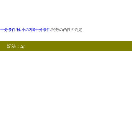
階十分条件
/
極 小の2階十分条件
/関数の凸性の判定、
f
 記法：Δ