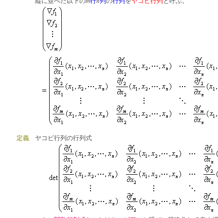
m
n
縦に並べた以下の
行
列
の
行列
を
ヤコビ行列
と呼ぶ。
定義
ヤコビ行列の行列式