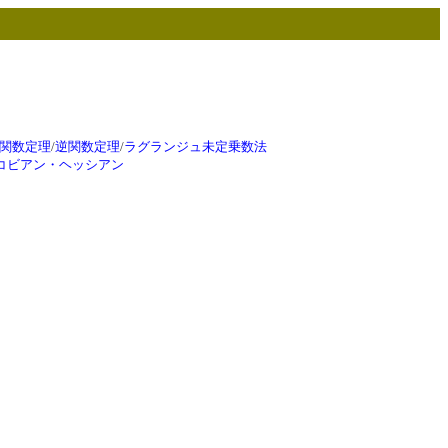
関数定理
/
逆関数定理
/
ラグランジュ未定乗数法
コビアン・ヘッシアン