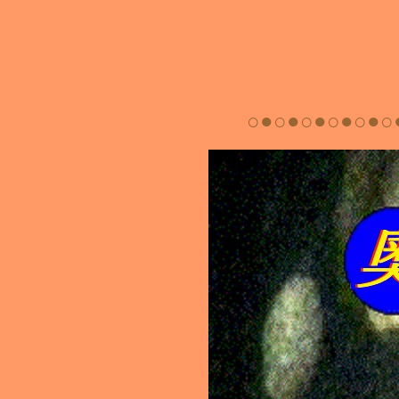
奧山順市のマイフ
○●○●○●