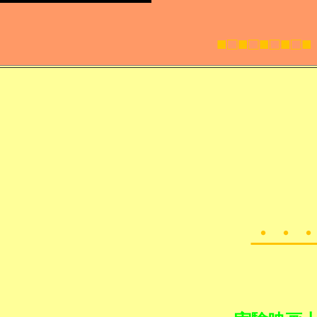
□■□■□
・・