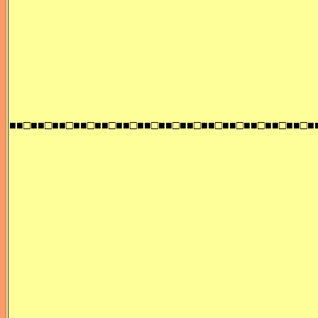
■■□■■□■■□■■□■■□■■□■■□■■□■■□■■□■■□■■□■■□■■□■