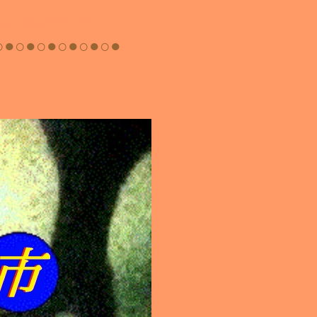
 My Frame
●○●○●○●