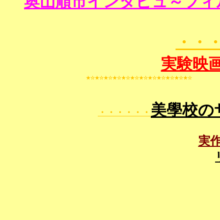
奥山順市インタビュ～フィル
・・
実験映
美學校の
・・・・・・
実