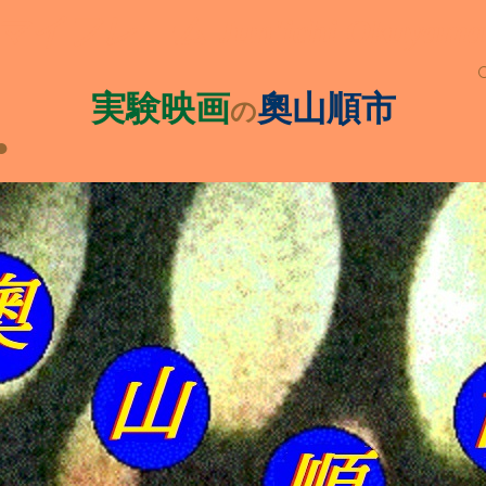
レーム Jun'ichi Okuyama's
○●○●○
実
験
映
画
奧
山
順
市
の
○●○●○●