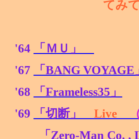
てみ
'64
「ＭＵ」
'67
「BANG VOYAGE
'68
「Frameless35
」
'69
「切断」
Live
「
Zero-Man Co. , 