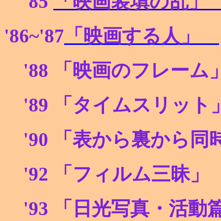
'85
「映画装填の乱
'86~'87
「映画する人」
'88
「映画のフレー
'89
「タイムスリッ
'90
「表から裏から
'92
「フィルム三昧
'93
「日光写真・活