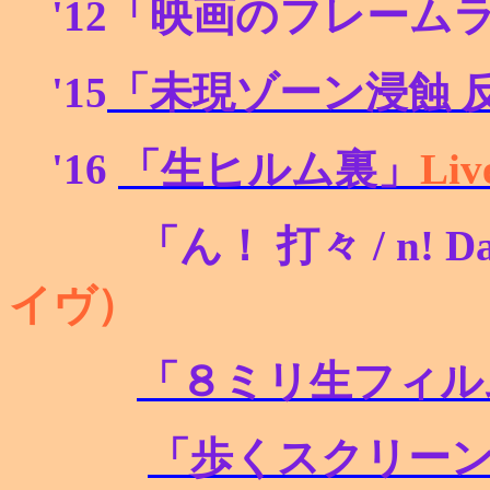
'12
「映画のフレーム
'15
「未現ゾーン浸蝕 
'16
「生ヒルム裏」
Li
「ん！ 打々 / n! D
イヴ）
「８ミリ生フィル
「歩くスクリー