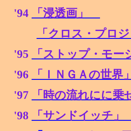
'94
「浸透画」
「クロス・プロジ
'95
「ストップ・モ
'96
「ＩＮＧＡの世
'97
「時の流れにに
'98
「サンドイッチ