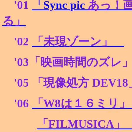
'01
「Sync pic
あっ！
る」
'02
「未現ゾーン」
'03
「映画時間のズレ
'05
「現像処方 DEV18
'06
「W8
は１６ミリ
「FILMUSICA