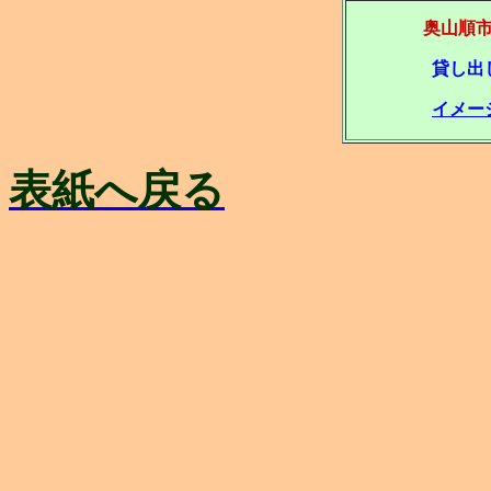
奥山順
貸し出
イメー
表紙へ戻る