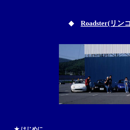
◆
Roadster(リ
★ はじめに