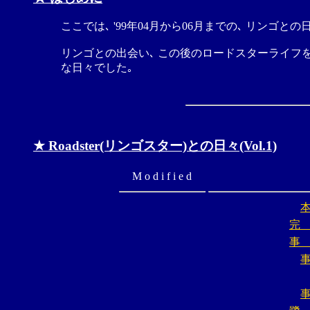
ここでは､ '99年04月から06月までの､ リンゴと
リンゴとの出会い､ この後のロードスターライフを一
な日々でした｡
★ Roadster(リンゴスター)との日々(Vol.1)
M o d i f i e d
完
事