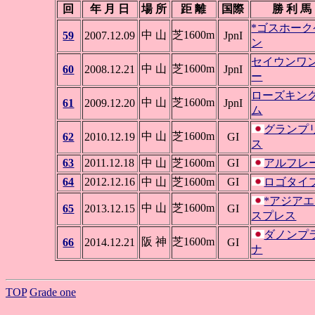
回
年 月 日
場 所
距 離
国際
勝 利 馬
*ゴスホーク
中 山
芝1600m
59
2007.12.09
JpnI
ン
セイウンワ
中 山
芝1600m
60
2008.12.21
JpnI
ー
ローズキン
中 山
芝1600m
61
2009.12.20
JpnI
ム
グランプ
中 山
芝1600m
62
2010.12.19
GI
ス
63
2011.12.18
中 山
芝1600m
GI
アルフレ
64
2012.12.16
中 山
芝1600m
GI
ロゴタイ
*アジア
中 山
芝1600m
65
2013.12.15
GI
スプレス
ダノンプ
阪 神
芝1600m
66
2014.12.21
GI
ナ
TOP
Grade one