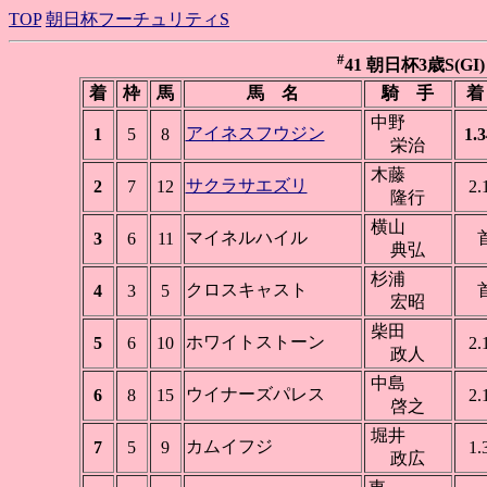
TOP
朝日杯フーチュリティS
#
41 朝日杯3歳S(GI) 
着
枠
馬
馬 名
騎 手
着
中野
アイネスフウジン
1
5
8
1.3
栄治
木藤
サクラサエズリ
2
7
12
2.
隆行
横山
マイネルハイル
3
6
11
典弘
杉浦
クロスキャスト
4
3
5
宏昭
柴田
ホワイトストーン
5
6
10
2.
政人
中島
ウイナーズパレス
6
8
15
2.
啓之
堀井
カムイフジ
7
5
9
1.
政広