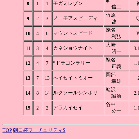
東
モガミレゾン
8
1
1
信二
竹原
ノーモアスピーディ
9
2
3
啓二
蛯名
マウントスピード
10
4
6
利弘
大崎
カネショウナイト
11
3
4
3.
昭一
蛯名
*ドラゴンラリー
12
4
7
1.
正義
岡部
ヘイセイトミオー
13
7
13
幸雄
蛯沢
ルクソールシンボリ
14
8
14
2.
誠治
谷中
アラカイセイ
15
2
2
1.
公一
TOP
朝日杯フーチュリティS