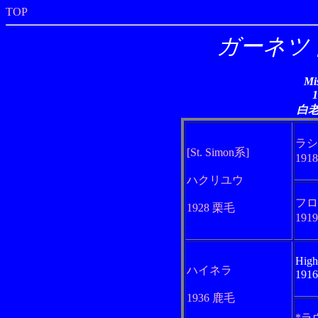
TOP
ガーネツ
Mi
白
ラシ
[St. Simon系]
191
ハクリユウ
フロ
1928 栗毛
191
High
ハイネラ
191
1936 鹿毛
*ラ