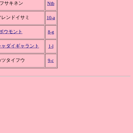
○フサキネン
Ntb
フレンドイサミ
10-a
*ボウモント
8-g
シャダイギャラント
1-l
カツタイフウ
9-c