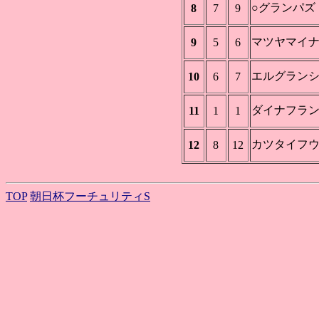
○グランパズ
8
7
9
マツヤマイ
9
5
6
エルグラン
10
6
7
ダイナフラ
11
1
1
カツタイフ
12
8
12
TOP
朝日杯フーチュリティS