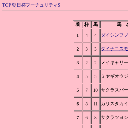
TOP
朝日杯フーチュリティS
着
枠
馬
馬 
ダイシンフ
1
4
4
ダイナコス
2
3
3
メイキャリ
3
2
2
ミヤギオウ
4
5
5
サクラスパ
5
7
10
カリスタカ
6
8
11
サクラツヨ
7
6
8