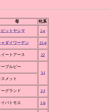
母
牝系
ラビットヤシマ
2-e
シャダイワーデン
22-d
スイートアース
22
ケープルビー
3-l
キスメット
イーグランド
2-f
ライバトモエ
1-b