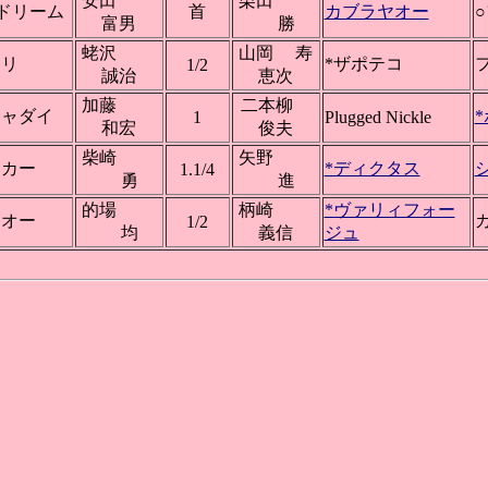
安田
栗田
ドリーム
首
カブラヤオー
富男
勝
蛯沢
山岡 寿
ナリ
*ザポテコ
1/2
誠治
恵次
加藤
二本柳
シャダイ
1
Plugged Nickle
和宏
俊夫
柴崎
矢野
ンカー
*ディクタス
1.1/4
勇
進
的場
柄崎
*ヴァリィフォー
ウオー
1/2
均
義信
ジュ