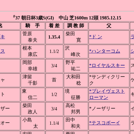
#
37 朝日杯3歳S(GI) 中山 芝1600m 12頭 1985.12.15
名
騎 手
着 差
調 教 師
父
菅原
柴田
ブキ
*ド ン
1.35.4
泰夫
寛
根本
沢
モス
*ハンターコム
1.1/2
康広
峰次
岡部
野平
ー
*ロイヤルスキー
3/4
幸雄
祐二
津留
大和田
*サンディクリー
ジャ
首
千影
稔
ク
東
境
*ブレイヴェスト
ート
1/2
信二
征勝
ローマン
柴田
高松
イザー
*ノーザリー
3/4
政人
邦男
小島
田中
シオー
*テスコボーイ
1.1/4
太
和夫