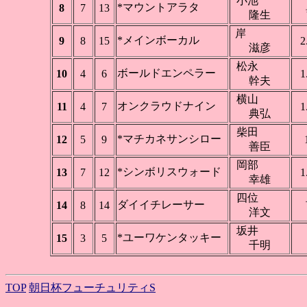
小池
*マウントアラタ
8
7
13
隆生
岸
*メインボーカル
9
8
15
2
滋彦
松永
ボールドエンペラー
10
4
6
1
幹夫
横山
オンクラウドナイン
11
4
7
1
典弘
柴田
*マチカネサンシロー
12
5
9
善臣
岡部
*シンボリスウォード
13
7
12
1
幸雄
四位
ダイイチレーサー
14
8
14
洋文
坂井
*ユーワケンタッキー
15
3
5
千明
TOP
朝日杯フューチュリティS