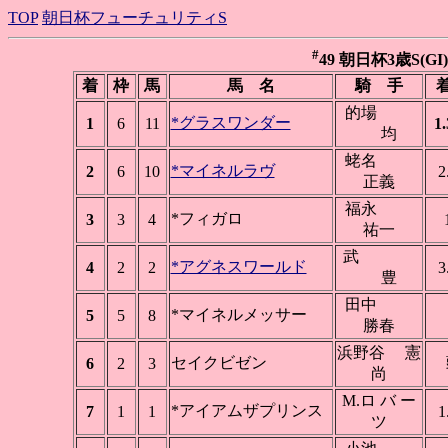
TOP
朝日杯フューチュリティS
#
49 朝日杯3歳S(GI) 
着
枠
馬
馬 名
騎 手
着
的場
*グラスワンダー
1
6
11
1.
均
蛯名
*マイネルラヴ
2
6
10
2
正義
福永
*フィガロ
3
3
4
祐一
武
*アグネスワールド
4
2
2
3
豊
田中
*マイネルメッサー
5
5
8
勝春
浜野谷 憲
セイクビゼン
6
2
3
尚
M.ロ バ ー
*アイアムザプリンス
7
1
1
1
ツ