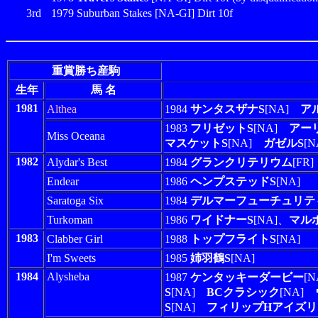
3rd
1979 Suburban Stakes [NA-GI] Dirt 10f
重賞勝ち産駒
生年
馬 名
1981
Althea
1984
サンタスザナS
[NA]
ア
1983
フリゼットS
[NA]
アー
Miss Oceana
マスケットS
[NA]
ガゼルS
[N
1982
Alydar's Best
1984
グランクリテリウム
[FR]
Endear
1986
ヘンプステッドS
[NA]
Saratoga Six
1984
デルマーフューチュリテ
Turkoman
1986
ワイドナーS
[NA]、
マル
1983
Clabber Girl
1988
トップフライトS
[NA]
I'm Sweets
1985
姉羽鶴S
[NA]
1984
Alysheba
1987
ケンタッキーダービー
[
S
[NA]
BCクラシック
[NA]
S
[NA]
フィリップHアイズリ