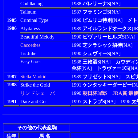
Cadillacing
1988
バレリーナS
[NA]
Talinum
1987
フラミンゴS
[NA]
1985
Criminal Type
1990
ピムリコ特別
[NA]
メト
1986
Alydaress
1989
アイルランドオークス
[I
Beautiful Melody
1990
ビヴァリーヒルズS
[NA]
Cacoethes
1990
芝クラシック招待
[NA]
Tis Juliet
1990
シュヴィーS
[NA]
Easy Goer
1988
三鞭酒S
[NA]
カウディ
金杯
[NA]
トラヴァーズS
[N
1987
Stella Madrid
1989
フリゼットS
[NA]
スピ
1988
Strike the Gold
1991
ケンタッキーダービー
[N
リンドシェーバー
1990
朝日杯3歳S
JRA賞 最
1991
Dare and Go
1995
ストラブS
[NA] 1996
太
その他の代表産駒
生年
馬 名