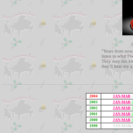
"Years from now,
listen to what I
They may not kn
they'll hear my g
2004
JAN-MAR
/
2003
JAN-MAR
/
2002
JAN-MAR
/
2001
JAN-MAR
/
2000
JAN-MAR
/
1999
JAN-MAR
/