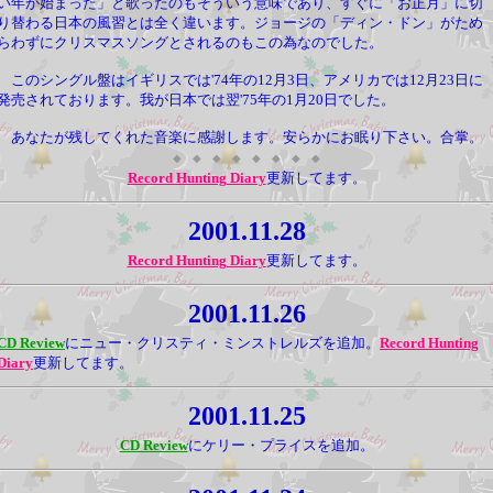
い年が始まった」と歌ったのもそういう意味であり、すぐに「お正月」に切
り替わる日本の風習とは全く違います。ジョージの「ディン・ドン」がため
らわずにクリスマスソングとされるのもこの為なのでした。
このシングル盤はイギリスでは'74年の12月3日、アメリカでは12月23日に
発売されております。我が日本では翌'75年の1月20日でした。
あなたが残してくれた音楽に感謝します。安らかにお眠り下さい。合掌。
◆ ◆ ◆ ◆ ◆ ◆ ◆ ◆
Record Hunting Diary
更新してます。
2001.11.28
Record Hunting Diary
更新してます。
2001.11.26
CD Review
にニュー・クリスティ・ミンストレルズを追加。
Record Hunting
Diary
更新してます。
2001.11.25
CD Review
にケリー・プライスを追加。