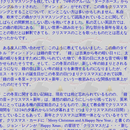
けクリスマスソングを残しています。'74年のアルバム『ダークホース』から
シングルカットされた、「ディン・ドン」がそれです。この曲をクリスマス
ソングとすることについて、ピンとこない方は多いかもしれません。私自
身、欧米でこの曲がクリスマスソングとして認識されていることに関して、
しばらくの間釈然としない思いを抱いてきました。私の乏しい英語力では、
この曲の歌詞にある、「新しい世界へ踏み出そう」的な部分を新年を迎える
ことの歌だとは解釈できても、クリスマスのことを歌ったものだとは思えな
かったからです。
ある友人に問い合わせて、このように教えてもらいました。この曲のタイ
トル「ディン・ドン」は鐘の音です。 「鐘」は古来から冬の暗い日々に、太
陽の眠りを覚ますために用いられていた物で、冬至の日に大きな音で鳴り響
かせられたそうです。そして、この冬至の日が、新しい年の始まりとされる
ようになり、鐘の音は新しい年の始まりを象徴するものになりましたが、イ
エス・キリストの誕生日がこの冬至の日(つまりクリスマス)にされて以降、
「鐘の音＝冬至＝クリスマス＝新年」という一枚岩みたいな関係が出来上が
ったのだそうです。
この冬至に関する古い記録は、現在では殆ど忘れられているものの、「鐘
の音＝クリスマス＝新年」は、連想の鎖のようにしっかり残っており、英米
人にとってはある種の固定観念のようなもので、加えて教会暦でクリスマス
期間を「12/24の夕暮れから1/5の夕暮れまで（つまりクリスマスの12日間）
としていることもあって、新年とクリスマスは渾然一体となっているそうで
す。クリスマス・カードに「Merry Christmas and A Happy New Year」と書くの
も、ジョン・レノンが「Happy Xmas」の冒頭で「クリスマスだよ・・・新し