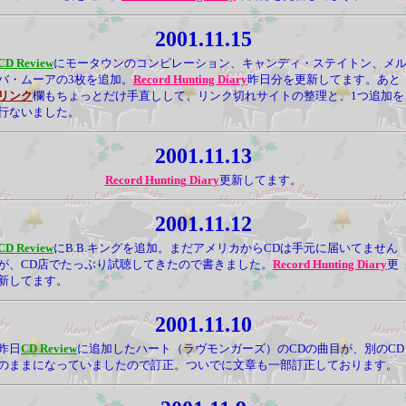
2001.11.15
CD Review
にモータウンのコンピレーション、キャンディ・ステイトン、メ
バ・ムーアの3枚を追加。
Record Hunting Diary
昨日分を更新してます。あと
リンク
欄もちょっとだけ手直しして、リンク切れサイトの整理と、1つ追加を
行ないました。
2001.11.13
Record Hunting Diary
更新してます。
2001.11.12
CD Review
にB.B.キングを追加。まだアメリカからCDは手元に届いてません
が、CD店でたっぷり試聴してきたので書きました。
Record Hunting Diary
更
新してます。
2001.11.10
昨日
CD Review
に追加したハート（ラヴモンガーズ）のCDの曲目が、別のCD
のままになっていましたので訂正。ついでに文章も一部訂正しております。