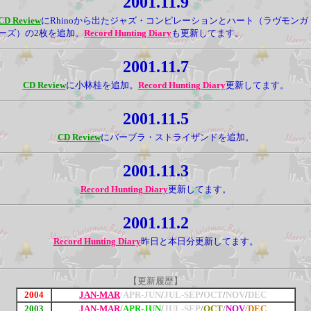
2001.11.9
CD Review
にRhinoから出たジャズ・コンピレーションとハート（ラヴモンガ
ーズ）の2枚を追加。
Record Hunting Diary
も更新してます。
2001.11.7
CD Review
に小林桂を追加。
Record Hunting Diary
更新してます。
2001.11.5
CD Review
にバーブラ・ストライザンドを追加。
2001.11.3
Record Hunting Diary
更新してます。
2001.11.2
Record Hunting Diary
昨日と本日分更新してます。
【更新履歴】
2004
JAN-MAR
/
APR-JUN
/
JUL-SEP
/
OCT
/
NOV
/
DEC
2003
JAN-MAR
/
APR-JUN
/
JUL-SEP
/
OCT
/
NOV
/
DEC