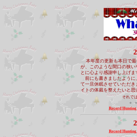
2
本年度の更新も本日で最
が、このような間口の狭い
とに心より感謝申し上げま
前にも書きましたように
て一旦休眠させていただき
イトの体裁を整えたいと思
それで
◆ 
Record Hunting
2
Record Hunting