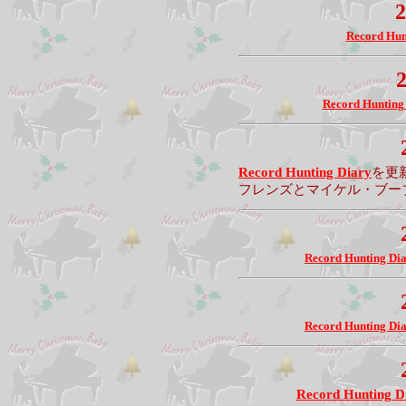
2
Record Hun
2
Record Hunting
Record Hunting Diary
を更
フレンズとマイケル・ブー
Record Hunting Di
Record Hunting Di
Record Hunting D