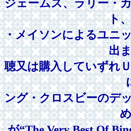
ジェームス、ラリー・
ト
・メイソンによるユニ
出
聴又は購入していずれ
ング・クロスビーのデ
が“The Very Best Of B