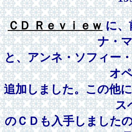
ＣＤ Ｒｅｖｉｅｗ
に、
ナ・
と、アンネ・ソフィー
オ
追加しました。この他
ス
のＣＤも入手しましたの