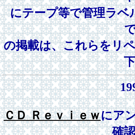
にテープ等で管理ラベ
の掲載は、これらをリ
19
ＣＤ Ｒｅｖｉｅｗ
にア
確