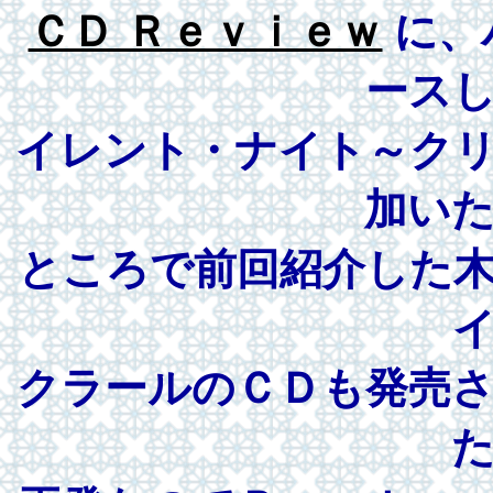
ＣＤ Ｒｅｖｉｅｗ
に、
ース
イレント・ナイト～ク
加い
ところで前回紹介した
クラールのＣＤも発売