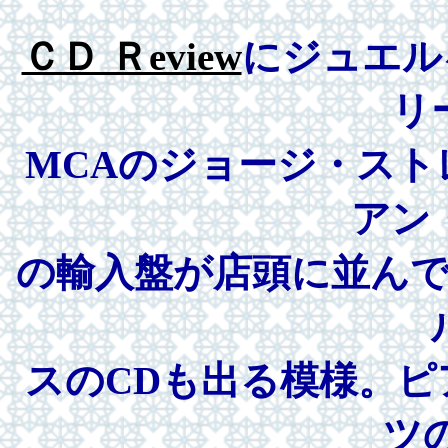
ＣＤ Ｒeview
にジュエル
リ
MCAのジョージ・ス
アン
の輸入盤が店頭に並んで
スのCDも出る模様。
ツ