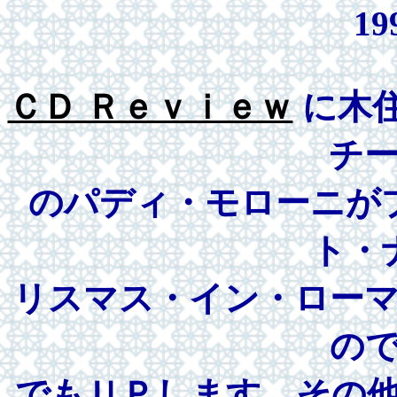
19
ＣＤ Ｒｅｖｉｅｗ
に木
チ
のパディ・モローニが
ト・
リスマス・イン・ロー
の
でもＵＰします。その