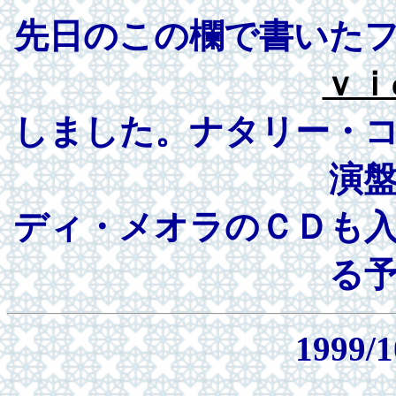
先日のこの欄で書いた
ｖｉ
しました。ナタリー・
演
ディ・メオラのＣＤも
る
1999/1