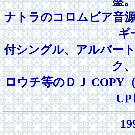
盤
ナトラのコロムビア音
ギ
付シングル、アルバー
ク
ロウチ等のＤＪ COP
U
19