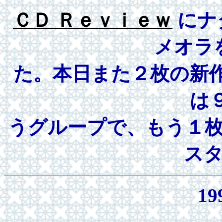
ＣＤ Ｒｅｖｉｅｗ
にナ
メオラ
た。本日また２枚の新
は
うグループで、もう１
ス
19