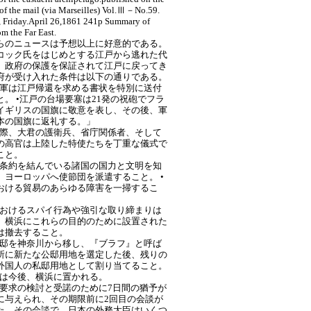
 of the mail (via Marseilles) Vol.Ⅲ－No.59.
 Friday.April 26,1861 241p Summary of
m the Far East.
らのニュースは予想以上に好意的である。
コック氏をはじめとする江戸から逃れた代
、政府の保護を保証されて江戸に戻ってき
府が受け入れた条件は以下の通りである。
将軍は江戸帰還を求める書状を特別に送付
と。 •江戸の台場要塞は21発の祝砲でフラ
イギリスの国旗に敬意を表し、その後、軍
本の国旗に返礼する。」
の際、大君の護衛兵、省庁関係者、そして
の高官は上陸した特使たちを丁重な儀式で
こと。
が条約を結んでいる諸国の国力と文明を知
、ヨーロッパへ使節団を派遣すること。 •
おける貿易のあらゆる障害を一掃するこ
におけるスパイ行為や強引な取り締まりは
、横浜にこれらの目的のために設置された
は撤去すること。
公邸を神奈川から移し、『ブラフ』と呼ば
所に新たな公邸用地を選定した後、残りの
外国人の私邸用地として割り当てること。
館は今後、横浜に置かれる。
の要求の検討と受諾のために7日間の猶予が
に与えられ、その期限前に2回目の会談が
た。その会談で、日本の外務大臣はいくつ