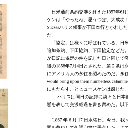
日米通商条約交渉を終えた1857年6月1
ケンは「やったね、思うつぼ。大成功！」
Sucsesハリス領事が下田奉行とかわ
だ。
「協定」は様々に呼ばれている。日米
追加条約、下田協約、下田協定などだ。
が日記に協定の件を記した日と同じで
後の1858年7月4日とされた。第２条
にアメリカ人の永住を認めたのだ。永住権
would bring upon them numberles
にもたらす、とヒュースケンは感じた
ハリスは同日の記録に淡々と日本側
懣を表して交渉経過を書き留めた。以
[1867 年 6 月 17 日水曜日。今日
間を費やして仮調印書に署名した。さ