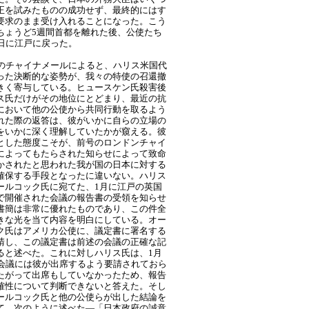
正を試みたものの成功せず、最終的にはす
要求のまま受け入れることになった。こう
ちょうど5週間首都を離れた後、公使たち
2日に江戸に戻った。
付のチャイナメールによると、ハリス米国代
った決断的な姿勢が、我々の特使の召還撤
きく寄与している。ヒュースケン氏殺害後
ス氏だけがその地位にとどまり、最近の抗
において他の公使から共同行動を取るよう
れた際の返答は、彼がいかに自らの立場の
をいかに深く理解していたかが窺える。彼
とした態度こそが、前号のロンドンチャイ
によってもたらされた知らせによって致命
かされたと思われた我が国の日本に対する
確保する手段となったに違いない。ハリス
ールコック氏に宛てた、1月に江戸の英国
で開催された会議の報告書の受領を知らせ
書簡は非常に優れたものであり、この件全
きな光を当て内容を明白にしている。オー
ク氏はアメリカ公使に、議定書に署名する
請し、この議定書は前述の会議の正確な記
ると述べた。これに対しハリス氏は、1月
の会議には彼が出席するよう要請されておら
たがって出席もしていなかったため、報告
確性について判断できないと答えた。そし
ールコック氏と他の公使らが出した結論を
て、次のように述べた―「日本政府の誠意