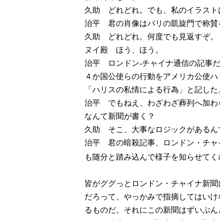
久助 どれどれ。でも、私のイラスト
治平 君の肖像はパリの凱旋門で称賛
久助 どれどれ。何度でも見返すぞ。
ヌイ殿 ほう、ほう。
治平 ロンドン-チャイナ通信の記事
４か国公使らの行動をアメリカ公使ハ
「ハリスの私情による行為」と記した
治平 でもねえ、わざわざ葬列へ加わ
なんて新聞が書く？
久助 そこ、大事なロジックがあるん
治平 君の暗殺記事、ロンドン・チャ
も随分と踏み込んで様子を知らせてく
皆がググっとロンドン・チャイナ新聞
だろって、やっかみで指摘してはいけ
るものだ。それにこの新聞はずいぶん