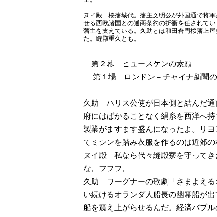
ヌイ殿 桜藩城代。藩主文明公が外国通で将軍
せる西欧諸国との通商条約の折衝を任されてい
藩主を支えている。久助とは和田倉門桜藩上屋
た。縫殿重久とも。
第２幕 ヒュースケンの素顔
第１場 ロンドン－チャイナ新聞の
久助 ハリス公使が日本側と結んだ通
府にはばかることなく絹糸を西洋へ持
製業がますます盛んになったよ。リヨ
てミシンを踏み衣服を作るのは近郊の
ヌイ殿 私なら代々縫殿寮を守ってき
な。フフフ。
久助 ワーグナーの歌劇「さまよえる
い続けるオランダ人船長の幽霊船が出
船を震え上がらせるんだ。経済バブル