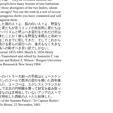
 people,how many lessons of true barbarism
 those aborigines of the two Indies, whom
 savages! You use the term as a sort of excuse
outrageous thefts you have commited and will
against them.
した国の人々よ、肌の白い人々よ、野蛮な
と君たちが言うインドの先住民に君たちは
ーバリズムと呼ぶべき蛮行をどれだけ沢山
来たことか！彼らを野蛮な未開人と決めつ
はこれまでに犯してきた、そしてこれから
続ける君らの蛮行への、途方もなく大きな
為への恥ずべき言い訳でしかない。
ouenal 1855-1861 March 6, 1856 Henry
 Traanslated and edited by Jeannette C.van
put and Robert A. Wilson / Rutgers University
ew Brunswick New Jresey1964
―のバトラー大尉への手紙はヒュースケン
ロンのゴールで西洋の蛮行を嘆いた四年後
れた。ユーゴーは、エゲレスとフランスが
んで北京の円明園を襲って財宝を盗み取っ
蛮なのは文明化していないアジアの人々で
文明化した西欧の人々だと糾弾した。
 of the Summer Palace / To Captain Butler /
lle House, 25 November, 1861