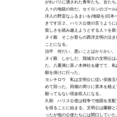
がれパリに潰された青年たち、女たち
人々の地獄の街だ。セイロンのゴール
洋人の野蛮なふるまいを(地獄を)日
きです注２。ハリス公使の言うように
貧しさを踏み越えようとする人々を新
ヌイ殿 そこが君らの西洋文明の泣き
ことになる。
治平 何だい、悪いことばかりかい。
ヌイ殿 しかしだ、我城主の文明公は
た。八重洲に茶ノ木神社を建てて、私
願を掛けに行った。
ヨシチロウ 私は文明公に従い安政五
めて回った。田畑の周りに茶木を植え
願ってもない現金収入になる。
久助 ハリス公使は戦争で他国を支配
を得ることに始まる。文明公は蘭癖と
ったが他の公使たちには閉口していた