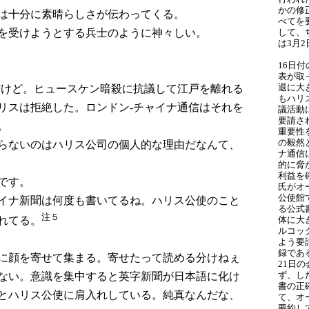
かの修
は十分に素晴らしさが伝わってくる。
べてを
を受けようとする兵士のように神々しい。
して、
は3月
16日
表が取
退に大
だけど。ヒュースケン暗殺に抗議して江戸を離れる
もハリ
リスは拒絶した。ロンドン-チャイナ通信はそれを
議活動
要請さ
。
重要性
の毅然
らないのはハリス公司の個人的な理由だなんて、
ナ通信
的に脅
利益を
です。
氏がオ
公使館
イナ新聞は何度も書いてるね。ハリス公使のこと
る公式
注５
体に大
れてる。
ルコッ
よう要
録であ
に顔を寄せて集まる。寄せたって読める分けねぇ
21日
ず、し
ない。意識を集中すると英字新聞が日本語に化け
書の正
とハリス公使に肩入れしている。純真なんだな、
て、オ
要約し