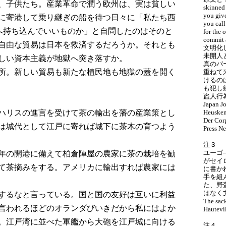
、子供たち。産業革命で潤う欧州は、実は貧しい
skinned
you give
に寄港して乗り継ぎの船を待つ日々に「私たち西
you call
本へ持ち込んでいいものか」と自問したのはそのと
for the 
commit 
自由な貿易は日本を救済するだろうか。それとも
文明化
未開人
しい資本主義が地獄へ突き落すか。
真のバ
所。新しい貿易も新たな植民地も地獄の蓋を開く
重ねて
けるの
も犯し
盗人行
Japan J
ハリスの進言を受けて茶の輸出を藩の産業策とし
Heusken
Der Cor
は城代として江戸に寄れば城下に茶木の育つよう
Press N
注３
ユーゴ
年の開港に備えて柏倉陣屋の農家に茶の栽培を勧
がセイ
て茶摘みをする。アメリカに輸出すれば農家には
に書か
手を組
た、野
はなく
するなと言っている。国と国の友好は互いに利益
The sack
言われるほどのオランダびいきだから私にはよか
Hautevi
。江戸湾に並べた軍艦から大砲を江戸城に向ける
注４