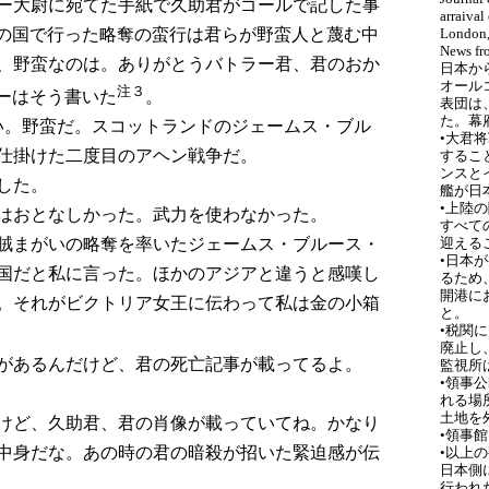
ー大尉に宛てた手紙で久助君がゴールで記した事
arraival
London,
人の国で行った略奪の蛮行は君らが野蛮人と蔑む中
News fro
、野蛮なのは。ありがとうバトラー君、君のおか
日本か
オール
注３
ゴーはそう書いた
。
表団は
た。幕
わしい。野蛮だ。スコットランドのジェームス・ブル
•大君
仕掛けた二度目のアヘン戦争だ。
するこ
ンスと
した。
艦が日
•上陸
はおとなしかった。武力を使わなかった。
すべて
賊まがいの略奪を率いたジェームス・ブルース・
迎える
•日本
国だと私に言った。ほかのアジアと違うと感嘆し
るため
開港に
。それがビクトリア女王に伝わって私は金の小箱
と。
•税関
廃止し
があるんだけど、君の死亡記事が載ってるよ。
監視所
•領事
れる場
土地を
8頁だけど、久助君、君の肖像が載っていてね。かなり
•領事
中身だな。あの時の君の暗殺が招いた緊迫感が伝
•以上
日本側
行われ