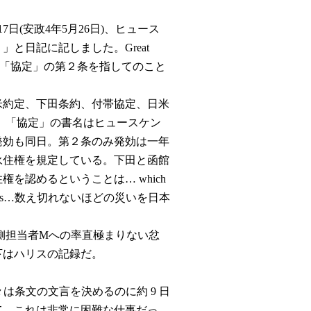
7日(安政4年5月26日)、ヒュース
と日記に記しました。Great
した「協定」の第２条を指してのこと
約定、下田条約、付帯協定、日米
 「協定」の書名はヒュースケン
発効も同日。第２条のみ発効は一年
は永住権を規定している。下田と函館
を認めるということは… which
s calamities…数え切れないほどの災いを日本
。
担当者Mへの率直極まりない忿
下はハリスの記録だ。
、我々は条文の文言を決めるのに約 9 日
て、これは非常に困難な仕事だっ