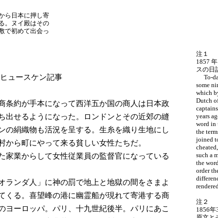
から日本に押し寄
る。ヌイ殿はその
敷で初めて出会っ
注１
1857
スの日
ヒュースケン記事
To-day 
some nin
which by
Dutch of
商条約が手本になって西洋五か国の商人は日本政
captains
ち出せるようになった。ロンドンとその近郊の縫
years ag
word in 
ンの絹織物も活況を呈する。生糸を織り生地にし
the term
joined t
村から町にやって来る貧しい女性たちだ。
cheated,
such a m
た家業からして女性従業員の監督官になっている
the word
order th
differen
オランダ人」に神の罰で地上と地獄の間をさまよ
rendered
てくる。喜望峰の港に幽霊船が現れて寄港する商
注２
のヨーロッパ。パリ、十九世紀後半。パリにあこ
1856年
原文とその訳-