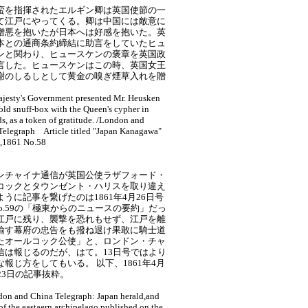
蛮を指揮されたエルギン卿は英国使節の一
て江戸にやってくる。卿は中国には敵意に
憎悪を抱いたが日本へは好感を抱いた。英
本との通商条約締結に助言をしていたヒュ
ンと関わり、ヒュースケンの褒章を英国政
言した。ヒュースケンはこの時、英国女王
謝のしるしとして黄金の嗅ぎ煙草入れを贈
。
Majesty's Government presented Mr. Heusken
old snuff-box with the Queen's cypher in
, as a token of gratitude. /London and
Telegraph Article titled "Japan Kanagawa"
3,1861 No.58
ンチャイナ通信が英国公使ラザフォード・
コックとタウンゼント・ハリスを取り違え
ように記事を繋げたのは1861年4月26日号
-no.59の「極東からのニュースの要約」だっ
江戸に残り、襲撃を恐れもせず、江戸を離
諭す幕府の忠告をも撥ね退け果敢に騎士道
たオールコック公使」と、ロンドン・チャ
信は報じるのだが、はて。13日号ではより
な報じ方をしてもいる。 以下、1861年4月
と23日の記事抜粋。
don and China Telegraph: Japan herald,and
of the eastaern archipelago.published on the