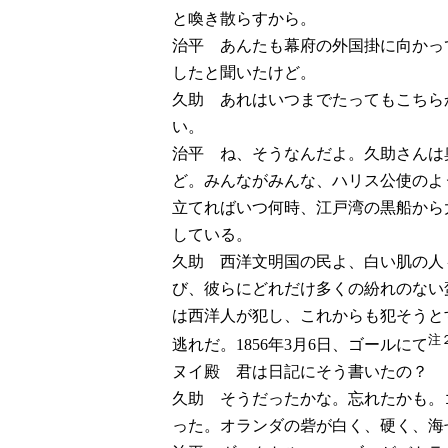
と喚き散らすから。
治平 あんたも幕府の外国掛に向かっ
したと聞いたけど。
久助 あれはいつまでたってもこちら
い。
治平 ね、そうなんだよ。久助さんは
ど。みんながみんな、ハリス公使のよ
立てればいつ何時、江戸湾の黒船から
している。
久助 西洋文明国の民よ、白い肌の人
び、彼らにどれだけ多くの紛れのない
は西洋人が犯し、これからも犯そうと
注
逃れだ。1856年3月6日、ゴールにて
ヌイ殿 君は日記にそう書いたの？
久助 そうだったかな。忘れたかも。
った。オランダの砦が白く、硬く、海