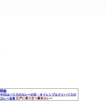
だ
関連/
今日はハリスのカレーの日・オイレンブルクとハリスの
カレー会食
江戸に香り立つ幕末カレー