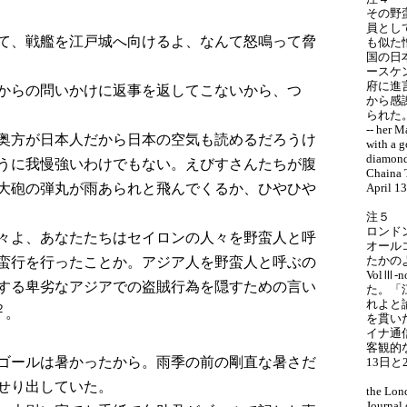
その野
員とし
て、戦艦を江戸城へ向けるよ、なんて怒鳴って脅
も似た
国の日
ースケ
府に進
からの問いかけに返事を返してこないから、つ
から感
られた
-- her 
奥方が日本人だから日本の空気も読めるだろうけ
with a g
diamonds
うに我慢強いわけでもない。えびすさんたちが腹
Chaina 
大砲の弾丸が雨あられと飛んでくるか、ひやひや
April 1
注５
ロンド
々よ、あなたたちはセイロンの人々を野蛮人と呼
オール
たかの
蛮行を行ったことか。アジア人を野蛮人と呼ぶの
VolⅢ
する卑劣なアジアでの盗賊行為を隠すための言い
た。「
れよと
２
。
を貫い
イナ通
客観的
ゴールは暑かったから。雨季の前の剛直な暑さだ
13日
せり出していた。
the Lon
Journal 