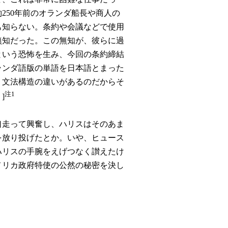
250年前のオランダ船長や商人の
も知らない。条約や会議などで使用
無知だった。この無知が、彼らに過
という恐怖を生み、今回の条約締結
ランダ語版の単語を日本語とまった
。文法構造の違いがあるのだからそ
注1
]
走って興奮し、ハリスはそのあま
を放り投げたとか。いや、ヒュース
ハリスの手腕をえげつなく讃えたけ
メリカ政府特使の公然の秘密を決し