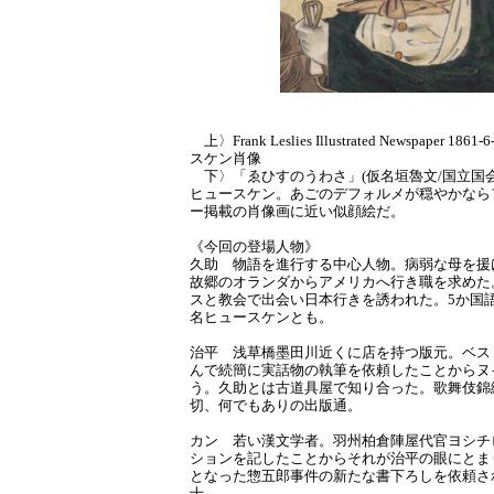
上〉Frank Leslies Illustrated Newspaper 1
スケン肖像
下〉「ゑひすのうわさ」(仮名垣魯文/国立国
ヒュースケン。あごのデフォルメが穏やかなら
ー掲載の肖像画に近い似顔絵だ。
《今回の登場人物》
久助 物語を進行する中心人物。病弱な母を援
故郷のオランダからアメリカへ行き職を求めた
スと教会で出会い日本行きを誘われた。5か国
名ヒュースケンとも。
治平 浅草橋墨田川近くに店を持つ版元。ベス
んで続簡に実話物の執筆を依頼したことからヌ
う。久助とは古道具屋で知り合った。歌舞伎錦
切、何でもありの出版通。
カン 若い漢文学者。羽州柏倉陣屋代官ヨシチ
ションを記したことからそれが治平の眼にとま
となった惣五郎事件の新たな書下ろしを依頼さ
士。