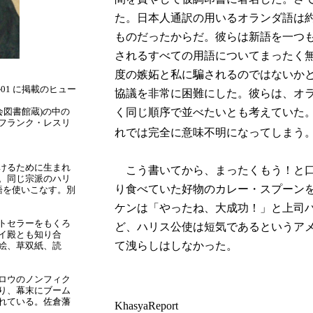
た。日本人通訳の用いるオランダ語は約
ものだったからだ。彼らは新語を一つ
されるすべての用語についてまったく
度の嫉妬と私に騙されるのではないか
861-6-01 に掲載のヒュー
協議を非常に困難にした。彼らは、オ
会図書館蔵)の中の
く同じ順序で並べたいとも考えていた
フランク・レスリ
れでは完全に意味不明になってしまう。
けるために生まれ
こう書いてから、まったくもう！と口
。同じ宗派のハリ
り食べていた好物のカレー・スプーン
語を使いこなす。別
ケンは「やったね、大成功！」と上司
トセラーをもくろ
ど、ハリス公使は短気であるというア
イ殿とも知り合
て洩らしはしなかった。
絵、草双紙、読
ロウのノンフィク
り、幕末にブーム
れている。佐倉藩
KhasyaReport