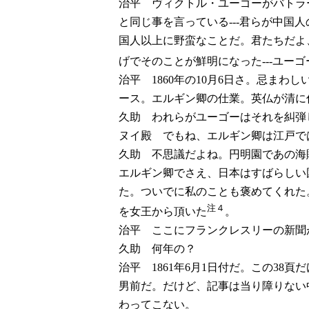
治平 ヴィクトル・ユーゴーがバトラ
と同じ事を言っている---君らが中国
国人以上に野蛮なことだ。君たちだよ
げでそのことが鮮明になった---ユー
治平 1860年の10月6日さ。忌ま
ース。エルギン卿の仕業。英仏が清に
久助 われらがユーゴーはそれを糾弾
ヌイ殿 でもね、エルギン卿は江戸で
久助 不思議だよね。円明園であの海
エルギン卿でさえ、日本はすばらしい
た。ついでに私のことも褒めてくれた
注４
を女王から頂いた
。
治平 ここにフランクレスリーの新聞
久助 何年の？
治平 1861年6月1日付だ。この3
男前だ。だけど、記事は当り障りない
わってこない。