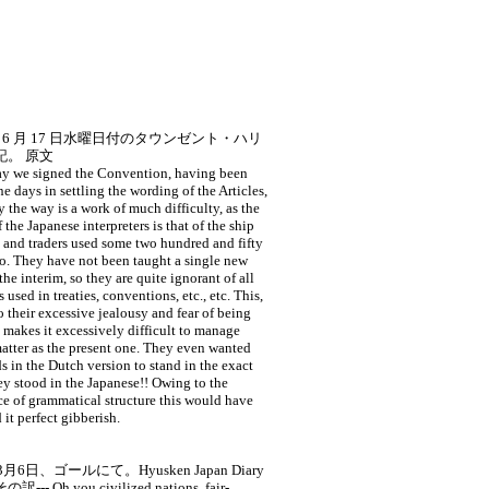
 年 6 月 17 日水曜日付のタウンゼント・ハリ
記。 原文
we signed the Convention, having been
e days in settling the wording of the Articles,
 the way is a work of much difficulty, as the
 the Japanese interpreters is that of the ship
 and traders used some two hundred and fifty
o. They have not been taught a single new
the interim, so they are quite ignorant of all
s used in treaties, conventions, etc., etc. This,
o their excessive jealousy and fear of being
 makes it excessively difficult to manage
atter as the present one. They even wanted
s in the Dutch version to stand in the exact
ey stood in the Japanese!! Owing to the
ce of grammatical structure this would have
 it perfect gibberish.
3月6日、ゴールにて。Hyusken Japan Diary
-- Oh,you civilized nations, fair-