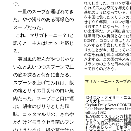
れてしまった。コロンボ港
つ。
られて広大な空間を与えら
一皿のスープが運ばれてき
基地のようになっている。
を中国に負ったスリランカ
た。やや濁りのある薄緑色の
せず９９年間、コロンボ港
り渡すことになった。もう
スープだった。
い出来事だ。アジ研出身で
｢これ、マリガトーニー？｣と
経済研究の大御所となった
GOHで、コロンボ港はとん
訊くと、主人は｢オゥ｣と応じ
化をすると予言したと言う
りのことが今、起こってい
る。
の南を石油を運ぶ日本のタ
英国風の澄んだやつじゃな
き来する。この国の将来も
リランカのような日本の将
いなと思いつつスプーンで皿
って行くのだろう。
の底を探ると何かに当たる。
マリガトーニー・スープの
スプーンを上げてみれば、飯
↓
の粒とサイの目切りの白い魚
セイロン・ディリー・ニュ
肉だった。スープごと口に運
マリガトーニー
Ceylon Daily News COOK
ぶ。胡椒のぴりりとした風
Lake House Investments Lim
edition 1982
味。コッタマルリの、さわや
私が始めてスリランカ料理
たとき、この新聞社の料理
かだけどモラクセラ菌のフン
するよう勧められた。新聞
れた料理レシピ―を集成し
のような香り。緑の草汁はハ