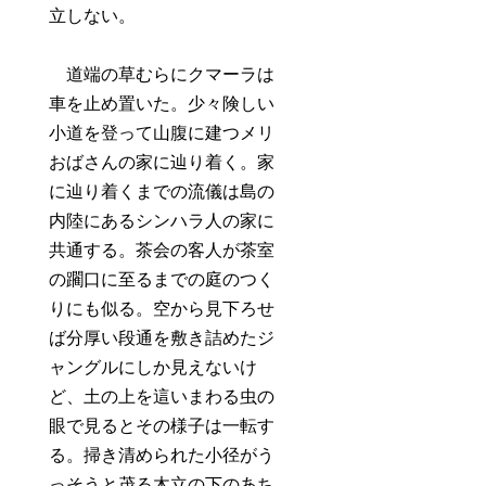
立しない。
道端の草むらにクマーラは
車を止め置いた。少々険しい
小道を登って山腹に建つメリ
おばさんの家に辿り着く。家
に辿り着くまでの流儀は島の
内陸にあるシンハラ人の家に
共通する。茶会の客人が茶室
の躙口に至るまでの庭のつく
りにも似る。空から見下ろせ
ば分厚い段通を敷き詰めたジ
ャングルにしか見えないけ
ど、土の上を這いまわる虫の
眼で見るとその様子は一転す
る。掃き清められた小径がう
っそうと茂る木立の下のあち