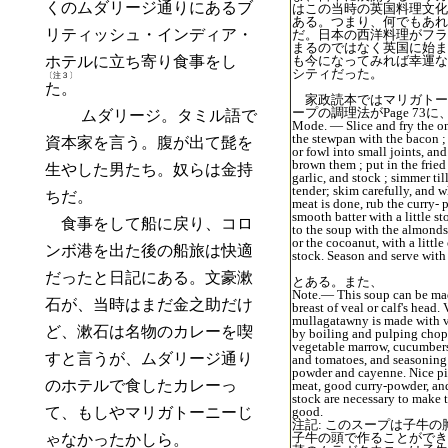
くのムダリージ通りにあるブ
はこの当時の英国料理文化
ある。つまり、何でもあれ
リティッシュ・インディア・
だ。日本の西洋料理がフラ
まるのではなく英国に始ま
ホテルに立ち寄り食事をし
も今になってみれば幸運な
シティだった。
〔注３〕
た。
家政読本ではマリガトー
ープの調理法がPage 73に
ムダリージ。タミル語で
Mode. — Slice and fry the on
the stewpan with the bacon ; 
資本家を言う。腹が出て髭を
or fowl into small joints, and
brown them ; put in the fried
生やした男たち。奴らは金持
garlic, and stock ; simmer til
tender; skim carefully, and 
ちだ。
meat is done, rub the curry- 
smooth batter with a little st
食事をして船に戻り、コロ
to the soup with the almond
or the cocoanut, with a little 
ンボ港を出た後の船旅は快適
stock. Season and serve with 
だったと日記にある。文豪漱
とある。また、
Note.— This soup can be ma
石が、当時はまだ金之助だけ
breast of veal or calf's head.
mullagatawny is made with v
ど、漱石は名物のカレーを喫
by boiling and pulping cho
vegetable marrow, cucumbers
すと言うが、ムダリージ通り
and tomatoes, and seasoning 
powder and cayenne. Nice pi
のホテルで食したカレーっ
meat, good curry-powder, an
stock are necessary to make 
て、もしやマリガトーニーじ
good.
注記: このスープは子牛の
子牛の頭で作ることができ
ゃなかったかしら。