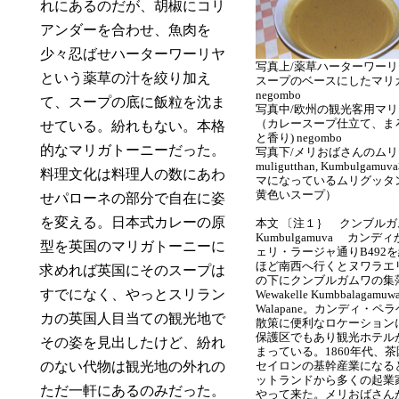
れにあるのだが、胡椒にコリ
アンダーを合わせ、魚肉を
少々忍ばせハーターワーリヤ
写真上/薬草ハーターワー
という薬草の汁を絞り加え
スープのベースにしたマリ
negombo
て、スープの底に飯粒を沈ま
写真中/欧州の観光客用マ
（カレースープ仕立て、ま
せている。紛れもない。本格
と香り) negombo
的なマリガトーニーだった。
写真下/メリおばさんのム
muligutthan, Kumbulga
料理文化は料理人の数にあわ
マになっているムリグッタ
黄色いスープ）
せパローネの部分で自在に姿
を変える。日本式カレーの原
本文 〔注１｝ クンブルガ
Kumbulgamuva カンデ
型を英国のマリガトーニーに
ェリ・ラージャ通りB492を
ほど南西へ行くとヌワラエ
求めれば英国にそのスープは
の下にクンブルガムワの集
すでになく、やっとスリラン
Wewakelle Kumbbalagamuw
Walapane。カンディ・ペ
カの英国人目当ての観光地で
散策に便利なロケーション
保護区でもあり観光ホテル
その姿を見出したけど、紛れ
まっている。1860年代、
のない代物は観光地の外れの
セイロンの基幹産業になる
ットランドから多くの起業
ただ一軒にあるのみだった。
やって来た。メリおばさん