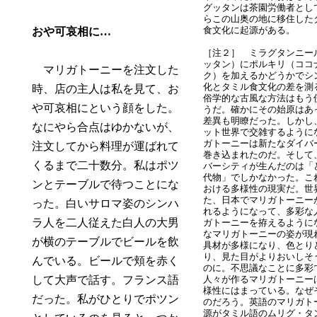
グッタンは茶園労働者とし
らこの山奥の地に移住した
食文化に起源がある。
おや可哀相に…
［注２］ ミラグタンニー
ッタン）にポルキリ（ココ
マリガトーニーを注文した
ク）を加えるかどうかでシ
化とタミル食文化の差を測
時、店の主人は私を見て、お
俗学的な古風な方法はもう
や可哀相にという顔をした。
うだ。確かにその始原はあ
差異も明瞭だった。しかし
なにやら合点はゆかないが、
ット世界で交雑するように
ガトーニーは新たなダイバ
注文してから料理が運ばれて
巻き込まれたのだ。そして
くるまで二十数分。私はポツ
バーシティが生んだのは「
代物」でしかなかった。こ
ンとテーブルで待つことにな
おける多様性の現実だ。世
た、日本でマリガトーニー
った。白いサロマ姿のシンハ
れるようになって、多彩な
ラ人を二人従えた白人の大男
ガトーニーを拵えるように
なマリガトーニーの姿が現
が横のテーブルでビールを飲
具材が多様になり、色とり
り、見た目がよりおいしそ
んでいる。ビールで頬を赤く
のに。不思議なことに多彩
して大声で話す。フランス語
人々が作るマリガトーニー
様性にはまっている。なぜ
だった。私がひとりでポツン
のだろう。英語のマリガト
源がタミル語のムリグ・タ