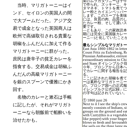
菜のムラガタウニーは子牛
で作られ、ズッキーニ、キ
当時、マリガトーニーはイ
タマネギ、トマトを煮てつ
レー粉とカイエンペッパー
ンド、セイロンの英国人の間
します。このスープを美味
には、良質の肉、品質のし
で大ブームだった。アジア交
たカレー粉、そして濃いス
要です。
易で成金となった英国商人は
―ともあり、この家政読本
期には完全に英国版カレー
欧州で高値取引される貴重な
ーニ―)と化していたこと
胡椒をふんだんに加えて作る
最もシンプルなマリガトー
East Asia 1860-1862 in lette
マリガトーニーに群がった。
Count Fritz zu Eulenburg, R
Prussian Ambassador, entrust
庶民は唐辛子の貧乏カレーを
extraordinary mission to Chi
and Siam オイレンブル
指食する。交易成金は胡椒ふ
０年、プロシアから日本へ
でカレーに関する報告を記
んだんの高級マリガトーニー
る。
ここに記された胡椒を煮て
を銀のスプーンで優雅にかき
ーは素朴なマリガトーニー
の。プロシア国への正式報
回す。
イレンブルク公式記録」に
の字句は記されていない。
名物のカレーと漱石は手帳
① 1860 juni 26
Next to it I see the ship's cr
に記したが、それがマリガト
mostly consists of Indians, si
groups on the ground and eat
ーニーなら朝飯前で船酔いを
with Curry(this is a vegetable
like pepper) with your finge
治せたかも。
blows so fresh and favourable
the sails on the three large m