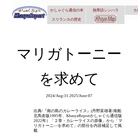
かしゃぐら通信の本
熱帯語シンハラ
カ
スリランカの歴史
マリガトーニー
を求めて
2024/Aug-31 2025/June-07
出典/『南の島のカレーライス』(丹野富雄著/南船
北馬舎版1995年、KhasyaReportかしゃぐら通信版
2022年）「２章・カレーライスの原像」から「マ
リガトーニ―を求めて」の部分を内容補足して掲
載