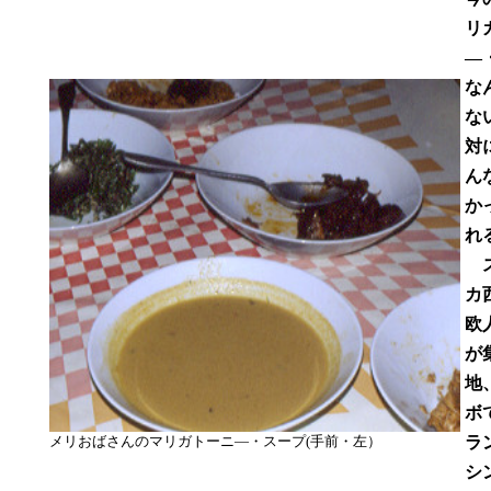
リ
―
な
な
対
ん
か
れ
ス
カ
欧
が
地
ボ
メリおばさんのマリガトーニ―・スープ(手前・左）
ラ
シ