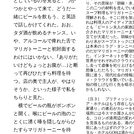
としているのを見ると、つか
り、その意味が「胡椒・水
この二つの材料を含んでい
つかとやって来て、どうだ一
スープ料理もマリガトーニ
緒にビールを飲もう、と英語
理解される。そこに何を加
れは料理人のアイディア次
で話しかけてくれた。おお、
とも「ビートン夫人の家政
介されたマリガトーニーま
タダ酒が飲めるチャンス。い
立てが大道だった。胡椒が
や、アルコールで痺れた舌で
わり水がスープストックに
は本来のミラグ・タンニー
マリガトーニーと初対面する
のだがマリガトーニーの個
た。インターネットが繋ぐ
わけにはいかない。｢ありがた
世界がそれぞれのクラウド
いけどちょっとお腹が…｣と断
し去って虚像を祀り上げる
想像しただろう。マリガト
って再びひたすら料理を待
限に迷う。現代社会の情報
ィ・クラウドを繋いでいる
つ。店の奥で主人が、やはり
知の怪しげな行く先を暗示
そうか、といった様子で私を
かもしれない。
ちらりと見た。
［注３］ ブリティッシュ
ア・ホテルはもう存在しな
横でビールの瓶がポンポン
家通り」の漱石がカレーを
と開く。喉にビールの泡のご
場所には今スマホ屋さんが
る。コロンボ港周辺の変わ
とくに湧く唾を隠しながらひ
を見張るものがある。港の
前にあったはずのグランド
たすらマリガトーニーを待
タル・ホテルGOHは港から