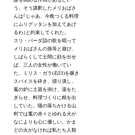
う。そう講釈したメリおばさ
んは｢じゃあ、今晩つくる料理
にムリグッタンを加えてあげ
るわ｣と約束してくれた。
スリ・バーダ詣の歌を唱って
メリおばさんの孫等と遊び、
しばらくして土間に顔を出せ
ば、三人の女性が働いてい
た。ミリス・ガラ(石臼)を碾き
スパイスを砕き、擂り潰し、
竈の炉に土器を掛け、湯をた
ぎらせ、料理づくりに精を出
していた。陽の落ちかける山
村では竃の赤々とゆれる火が
なによりも心に優しい。かま
どの火がなければ私たち人類