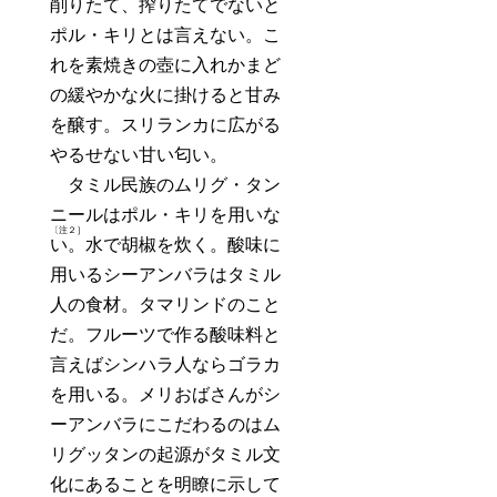
削りたて、搾りたてでないと
ポル・キリとは言えない。こ
れを素焼きの壺に入れかまど
の緩やかな火に掛けると甘み
を醸す。スリランカに広がる
やるせない甘い匂い。
タミル民族のムリグ・タン
ニールはポル・キリを用いな
〔注２］
い。
水で胡椒を炊く。酸味に
用いるシーアンバラはタミル
人の食材。タマリンドのこと
だ。フルーツで作る酸味料と
言えばシンハラ人ならゴラカ
を用いる。メリおばさんがシ
ーアンバラにこだわるのはム
リグッタンの起源がタミル文
化にあることを明瞭に示して