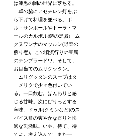
は漆黒の闇の世界に落ちる。
卓の脇にアセチレン灯をぶ
ら下げて料理を並べる。ポ
ル・サンボールやトーラ・マ
ールのカルポル(鰆の黒煮)、ム
クヌワンナのマッルン(野菜の
煎り煮)。この頃流行りの豆腐
のテンプラードワ。そして、
お目当てのムリグッタン。
ムリグッタンのスープはタ
ーメリクで少々色付いてい
る。一口飲む。ほんわりと感
じる甘味。次にぴりっとする
辛味。ドゥル(クミンなど)のス
パイス群の爽やかな香りと快
適な刺激味。いや、待て、待
てよ。考え込んで、また一