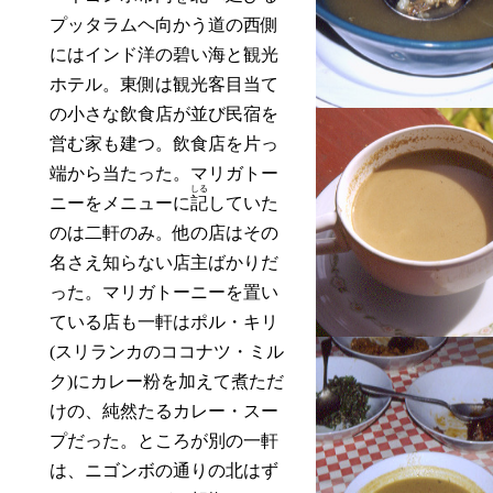
プッタラムヘ向かう道の西側
にはインド洋の碧い海と観光
ホテル。東側は観光客目当て
の小さな飲食店が並び民宿を
営む家も建つ。飲食店を片っ
端から当たった。マリガトー
しる
ニーをメニューに
記
していた
のは二軒のみ。他の店はその
名さえ知らない店主ばかりだ
った。マリガトーニーを置い
ている店も一軒はポル・キリ
(スリランカのココナツ・ミル
ク)にカレー粉を加えて煮ただ
けの、純然たるカレー・スー
プだった。ところが別の一軒
は、ニゴンボの通りの北はず