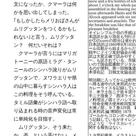
snow and a few bottles of sc
文になったか、クマーラは何
about 1 o'clock my whole pa
assembled in the drawing ro
かを思い出してしまった。
soon afterwards Harris and 
Alcock appeared with six inte
｢もしかしたらメリおばさんが
secretaries and attachés. The
the breakfast was like that of
ムリグッタンをつくるかもし
pleasant breakfast.
オイレンブルク伯の手紙は
れない｣と言う。ムリグッタ
本語訳があり現在も刊行さ
が①のcurryの部分は省か
日本語訳は1860年8月16
ン？ 何だいそれは？
ール出航から始まるからだ
戦中にドイツ友好協会が発
クマーラが言うにはマリガ
訳は大変正確で読みやすく
ー」も訳されている。市販
トーニーの原語ミラグ・タン
いので国会図書館デジタル
るのが便利。第一回独逸遣
ニールのシンハラ訛りがムリ
本滞在記 日独文化協会訳
グッタンで、ヌワラエリヤ県
明治期に入ってからは欧州
へ帰る途中の久米邦武がセ
の山中に暮らすシンハラ人は
カレーライスを記録してい
※…米ヲ土缶ニテ炊キ奨汁
この料理をそう呼んでいる。
手ニテ撹食フ「西洋ライス
ノ料理法ノ因ミテハシマル
タミル語彙がシンハラ語へ取
「特命全権大使米欧回覧実
大洲ノ部」９７巻329頁
り込まれる時の音声変化は常
久米邦武 編 博聞社 1878
ゴールからコロンボへ向か
に単純化を目指す。
う記録しているがオイレン
のような「ライスカレイ」
ムリグッタン、そう来た
関する報告はない。
か。否、という手はない。メ
１９世紀後半、イラストレ