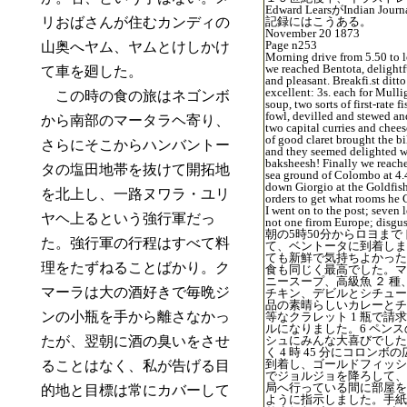
Edward LearsがIndian Jo
リおばさんが住むカンディの
記録にはこうある。
November 20 1873
Page n253
山奥へヤム、ヤムとけしかけ
Morning drive from 5.50 to l
we reached Bentota, delightf
て車を廻した。
and pleasant. Breakfi.st ditt
excellent: 3s. each for Mull
この時の食の旅はネゴンボ
soup, two sorts of first-rate fi
fowl, devilled and stewed an
から南部のマータラヘ寄り、
two capital curries and chees
of good claret brought the bil
さらにそこからハンバントー
and they seemed delighted w
baksheesh! Finally we reach
タの塩田地帯を抜けて開拓地
sea ground of Colombo at 4.
down Giorgio at the Goldfis
を北上し、一路ヌワラ・ユリ
orders to get what rooms he
I went on to the post; seven l
ヤヘ上るという強行軍だっ
not one firom Europe; disgus
朝の5時50分からロヨまで
た。強行軍の行程はすべて料
て、ベントータに到着しま
ても新鮮で気持ちよかった
理をたずねることばかり。ク
食も同じく最高でした。マ
ニースープ、高級魚 ２ 種
マーラは大の酒好きで毎晩ジ
チキン、デビルとシチュー
品の素晴らしいカレーとチ
ンの小瓶を手から離さなかっ
等なクラレット 1 瓶で請求額
ルになりました。6 ペン
たが、翌朝に酒の臭いをさせ
シュにみんな大喜びでした
く 4 時 45 分にコロンボ
到着し、ゴールドフィッシ
ることはなく、私が告げる目
でジョルジョを降ろして、
局へ行っている間に部屋を
的地と目標は常にカバーして
ように指示しました。手紙は