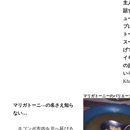
主
話
ュ
プ
ト
ス
げ
イ
の
い
Kha
マリガトーニーのバリエー
マリガトーニ―の名さえ知ら
ない…
ネゴンボ市内を北へ延びる