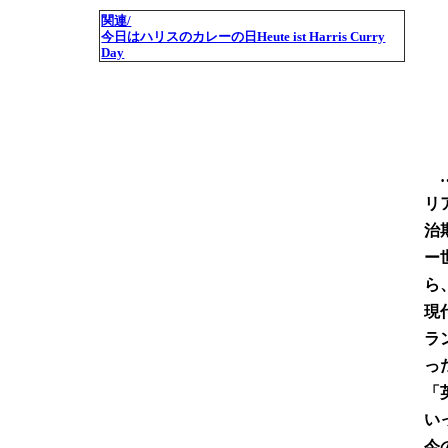
関連/
今日はハリスのカレーの日Heute ist Harris Curry
Day
…
リ
治
ー
ら
現
ラ
っ
「
い
今