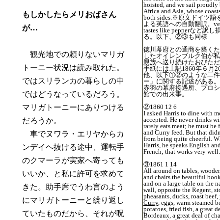
hoisted, and we sail proudly
Africa and Asia, whose coast
もしかしたらメリおばさん
both sides.※原文ドイツ語を
よる英語への自動翻訳。vegeta
が…
tastes like pepperなど
る。以下、②③も同様
徳川幕府との通商を築くた
観光地での頼りないマリガ
したオイレンブルク伯が私
親族へ送り続けたおびただ
トーニー状況は読み取れた。
手紙には上記1860年６月2
他、以下①②のような二件
ではスリランカの暮らしの中
ー」に関する記述がある。
赤羽の幕府接遇所、プロシ
ではどうなっているだろう。
館での出来事。
マリガトーニーにありつける
②1860 12 6
I asked Harris to dine with m
accepted. He never drinks w
だろうか。
rarely eats meat; he must be f
and Curry feed. But that didn
車でヌワラ・エリヤからカ
from being quite cheerful. Wh
Harris, he speaks English and
ンデイヘ抜ける途中、運転手
French; that works very well.
のクマーラが実家へ寄っても
③1861 1 14
All around on tables, woode
いいか、と私に許可を求めて
and chairs the beautiful boo
and on a large table on the n
きた。助手席でうわ言のよう
wall, opposite the Regent, s
pheasants, ducks, roast beef,
にマリガトーニーと繰り返し
Curry
, eggs, warm steamed b
potatoes, fried fish, a great d
ていたものだから、それが呪
Bordeaux, a great deal of c