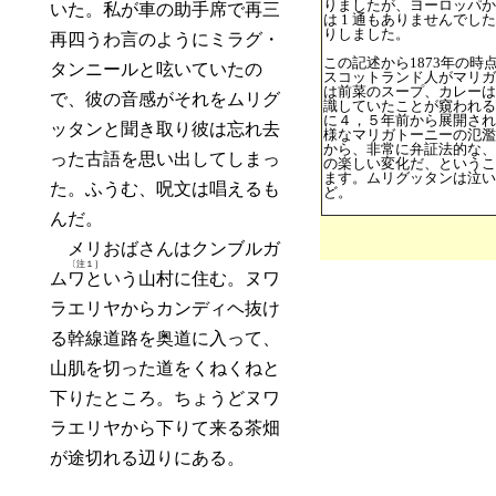
りましたが、ヨーロッパか
いた。私が車の助手席で再三
は 1 通もありませんでし
りしました。
再四うわ言のようにミラグ・
この記述から1873年の時
タンニールと呟いていたの
スコットランド人がマリガ
は前菜のスープ、カレーは
で、彼の音感がそれをムリグ
識していたことが窺われる。T
に４，５年前から展開され
ッタンと聞き取り彼は忘れ去
様なマリガトーニーの氾濫
から、非常に弁証法的な、
った古語を思い出してしまっ
の楽しい変化だ、というこ
ます。ムリグッタンは泣い
た。ふうむ、呪文は唱えるも
ど。
んだ。
メリおばさんはクンブルガ
〔注１］
ム
ワと
いう山村に住む。ヌワ
ラエリヤからカンディヘ抜け
る幹線道路を奥道に入って、
山肌を切った道をくねくねと
下りたところ。ちょうどヌワ
ラエリヤから下りて来る茶畑
が途切れる辺りにある。