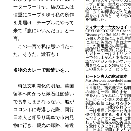
たこの本のインデックスは
ープ、前菜、主菜などの種
ーターワーリヤ。店の主人は
る方法と、欧州料理、シン
理、タミル料理などの民族
慎重にスープを味う私の所作
異を示す方法と、その他の
を掲載した。
を見届け、テーブルにやって
ディサーナーヤカのセイロ
来て「腹にいいんだョ」と一
CEYLON COOKERY Chand
Dissanayake 3rd 1984
言。
カ個人の出版による調理書
に現れた英国の「家政読本
この一言で私は思い当たっ
にした実用重視の調理書。
調理手法が随所に記されて
リガトーニーはストリング
た。そうだ、漱石も！
ーで召し上がれとあるのは
談だがアジノモトがマレー
用されることを知らせてく
この書のレシピ―だった。
名物のカレーで船酔いを…
ビートン夫人の家政読本
Mrs.Beeton's household ma
London:Ward,Lock 1907
時は文明開化の明治。英国
１９世紀、蒸気機関の発明
の経済を一気に膨らませ、
留学へ向かった漱石は船酔い
洋をわしづかみにして英国
た。ビートン夫人の家政読
で食事もままならない。船が
英国の自信にあふれる様を
れる。ここに紹介されるマ
コロンボに寄港した際、同行
ニーは東洋に出会った西洋
優位を象徴する。タミル食
日本人と相乗り馬車で市内見
んだミラグタンニ―ルは豊
わしい当時最先端の英国文
物に行き、観光の帰路、港近
を受けてみごとに変形した
ま、日本に展開するマリガ