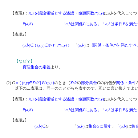
X,Y
P
x,y
a
b
【表現1：
を議論領域とする述語・命題関数
(
)
に
,
を代入してつ
P
a,b
a,b
P
a,b
P
(
)
「
は関係
にある」「
は条件
を満た
【表現2】
a,b
x
y
X
Y
P(x,y)
a,b
P
(
)
∈
{
(
,
)
∈
×
|
}
「
(
)
は
《関係・条件
を 満たす
【なぜ？】
真理集合の定義
より。
G
x
y
X
Y
P(x,y)
X
Y
G
(2)
＝
{
(
,
)
∈
×
|
}
のとき（
×
の
部分集合
の内包が
関係・条件
以下の二表現は、同一のことがらを表すので、互いに言い換えてよ
X,Y
P
x,y
a
b
【表現1：
を議論領域とする述語・命題関数
(
)
に
,
を代入してつ
P
a,b
a,b
P
a,b
P
(
)
「
は関係
にある」「
は条件
を満た
【表現2】
a,b
G
a,b
G
a,b
(
)
∈
「
(
)
は
集合
に属す
」「
(
)
は
集