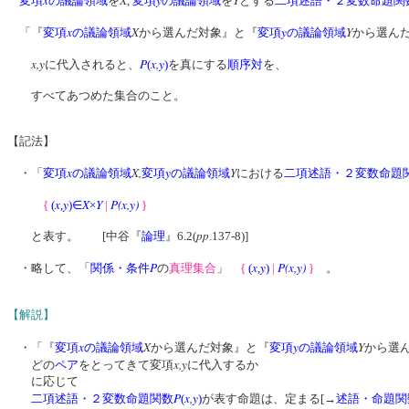
変項
の議論領域
を
,
変項
の議論領域
を
とする
二項述語・２変数命題関
x
X
y
Y
「『
変項
の議論領域
から選んだ対象』と『
変項
の議論領域
から選ん
x,y
P
x,y
に代入されると、
(
)
を真にする
順序対
を、
すべてあつめた集合のこと。
【記法】
x
X,
y
Y
・「
変項
の議論領域
変項
の議論領域
における
二項述語・２変数命題
x
y
X
Y
P(x,y)
{
(
,
)
∈
×
|
}
pp
と表す。 [中谷『
論理
』6.2(
.137-8)]
P
x
y
P(x,y)
・略して、「
関係・条件
の
真理集合
」
{
(
,
)
|
}
。
【解説】
x
X
y
Y
・「『
変項
の議論領域
から選んだ対象』と『
変項
の議論領域
から選
x,y
どの
ペア
をとってきて変項
に代入するか
に応じて
P
x,y
二項述語・２変数命題関数
(
)
が表す命題は、定まる[→
述語・命題関