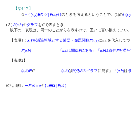
【なぜ？】
G
x
y
X
Y
P(x,y)
x
y
＝
{
(
,
)
∈
×
|
}
のときを考えるということで、(1)の
{
(
,
P
a,b
G
(３)
(
)
の
グラフ
を
で表すとき、
以下の二表現は、同一のことがらを表すので、互いに言い換えてよい
X,Y
P
x,y
a
b
【表現1：
を議論領域とする述語・命題関数
(
)
に
,
を代入してつ
P
a,b
a,b
P
a,b
P
(
)
「
は関係
にある」「
は条件
を満た
【表現2】
a,b
G
a,b
P
a,b
(
)
∈
「
(
)
は
関係
のグラフ
に属す」「
(
)
は
P(a)
a
x
P(x)
※活用例：
￢
⇔
{
∈Ω |
}