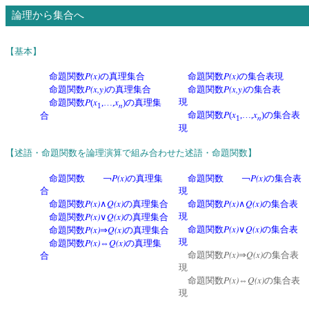
論理から集合へ
【基本】
P(x)
P(x)
命題関数
の真理集合
命題関数
の集合表現
P(x,y)
P(x,y)
命題関数
の真理集合
命題関数
の集合表
P
x
x
現
命題関数
(
,…,
)の真理集
n
1
P
x
x
命題関数
(
,…,
)の集合表
合
n
1
現
【述語・命題関数を論理演算で組み合わせた述語・命題関数】
P(x)
P(x)
命題関数 ￢
の真理集
命題関数 ￢
の集合表
合
現
P(x)
Q(x)
P(x)
Q(x)
命題関数
∧
の真理集合
命題関数
∧
の集合表
P(x)
Q(x)
現
命題関数
∨
の真理集合
P(x)
Q(x)
P(x)
Q(x)
命題関数
∨
の集合表
命題関数
⇒
の真理集合
P(x)
Q(x)
現
命題関数
⇔
の真理集
P(x)
Q(x)
命題関数
⇒
の集合表
合
現
P(x)
Q(x)
命題関数
⇔
の集合表
現