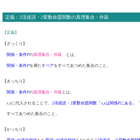
定義：2項述語・2変数命題関数の真理集合・外延
【定義】
【ざっくり】
P
関係・条件
の
真理集合
・
外延
とは、
P
関係・条件
を満たす
ペア
をすべてあつめた集合のこと。
【きっちり】
P
関係・条件
の
真理集合
・
外延
とは、
x,y
x
y
P
に代入されることで、
2項述語・2変数命題関数「
,
は関係
にある」
すべてあつめた集合のこと。
【かっちり】
x
X
y
Y