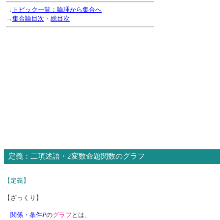
→
トピック一覧：論理から集合へ
→
集合論目次
・
総目次
定義：二項述語・2変数命題関数のグラフ
【定義】
【ざっくり】
P
関係・条件
の
グラフ
とは、