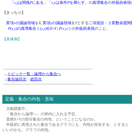
x
y
P
x
y
P
「
,
は関係
にある」「
,
は条件
を満たす」
の
真理集合
の
外延的表現
【きっちり】
x
X
y
Y
変項
の議論領域
を
,
変項
の議論領域
を
とする
二項述語・２変数命題関
P
x,y
x
y
X
Y
P(x,y)
(
)
の真理集合
{
(
,
)
∈
×
|
}
の
外延的表現
のこと。
【具体例】
→
トピック一覧：論理から集合へ
→
集合論目次
・
総目次
定義：集合の内包・意味
文献調査中。
「集合から論理へ」の枠内に入れる予定。
直積X×Yの部分集合の内包、ということになるのか。
外延的に表現された集合であるグラフにも、内包が存在する、とすると
いいのかな。グラフの内包。