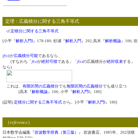
定理：広義積分に関する三角不等式
cf.
定積分に関する三角不等式
[小平『
解析入門I
』178-180; 杉浦『
解析入門
』292;高木『
解析概論
』106;
f(x)
|
|が
広義積分可能
であるなら、
f(x)
f(x)
(すなわち「
が
絶対可積
である」「
の広義積分が
絶対収束
する」
なら)
これは、
有限区間の広義積分
でも
無限区間の広義積分
でも成り立つ
[高木『
解析概論
』106; 小平『
解析入門I
』180]
(証明)
定積分に関する三角不等式
から。[小平『
解析入門I
』180]
reference
（
）
日本数学会編集『
岩波数学辞典（第三版）
』 岩波書店、1985年、202項積
分法(pp.520-525)。