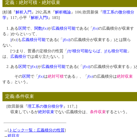
定義：絶対可積・絶対収束
[杉浦『
解析入門
』292;高木『
解析概論
』106;吹田新保『
理工系の微分積分
学
』117;.小平『
解析入門I
』185]
f(x)
f(x)
1. ある
区間
で、
関数
が
広義積分可能
である(「
の広義積分が収束す
る」)からといって、
f(x)
f(x)
|
|
も
広義積分可能
である(「
|
|
の広義積分が収束する」)とは限ら
ない。
f
f
[つまり、普通の定積分の性質「
が積分可能ならば、|
|も積分可能
」
は、
広義積分
では成り立たない。]
f(x)
f(x)
2. ある
区間
で
|
|
が
広義積分可能
である(「
|
|
の広義積分が収束する」)
f(x)
f(x)
その
区間
で「
は
絶対可積
である」、「
の広義積分は
絶対収束
する」という。
定義:条件収束
[吹田新保『
理工系の微分積分学
』117;.]
収束しているが
絶対収束
でない広義積分は、
条件収束
するという。
→[
トピック一覧：広義積分の性質
]
→
総目次