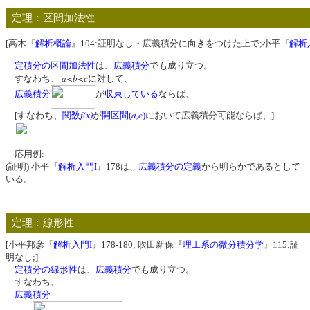
定理：区間加法性
[高木『
解析概論
』104:証明なし・広義積分に向きをつけた上で;小平『
解析
定積分の区間加法性
は、
広義積分
でも成り立つ。
a<b<c
すなわち、
に対して、
広義積分
が
収束している
ならば、
f(x)
a,c
[すなわち、
関数
が
開区間(
)
において広義積分可能ならば、]
応用例:
(証明) 小平『
解析入門I
』178は、
広義積分の定義
から明らかであるとして
いる。
定理：線形性
[小平邦彦『
解析入門I
』178-180; 吹田新保『
理工系の微分積分学
』115:証
明なし;]
定積分の線形性
は、
広義積分
でも成り立つ。
すなわち、
広義積分