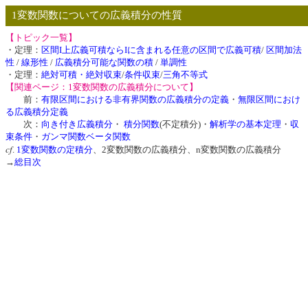
1変数関数についての広義積分の性質
【トピック一覧】
・定理：
区間I上広義可積ならIに含まれる任意の区間で広義可積
/
区間加法
性
/
線形性
/
広義積分可能な関数の積
/
単調性
・定理：
絶対可積・絶対収束
/
条件収束
/
三角不等式
【関連ページ：1変数関数の広義積分について】
前：
有限区間における非有界関数の広義積分の定義
・
無限区間におけ
る広義積分定義
次：
向き付き広義積分
・
積分関数
(不定積分)・
解析学の基本定理
・
収
束条件
・
ガンマ関数ベータ関数
cf
.
1変数関数の定積分
、2変数関数の広義積分、n変数関数の広義積分
→
総目次