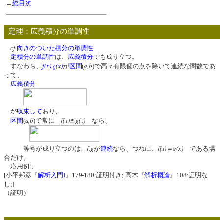
→
総目次
定理：広義積分の単調性
cf
.
向きのついた積分の単調性
定積分の単調性
は、
広義積分
でも成り立つ。
f(x)
,
g(x)
a,b
すなわち、
が
区間
(
)で高々有限個の点を除いて連続な関数であ
って、
広義積分
が
収束して
おり、
a,b
f(x)
g(x)
区間
(
)で常に
≦
なら、
f,g
f(x)＝g(x)
等号が成り立つのは、
が
連続
なら、つねに、
である場
合だけ。
応用例:、
[小平邦彦『
解析入門I
』179-180:証明付き; 高木『
解析概論
』108:証明な
し;]
（証明）