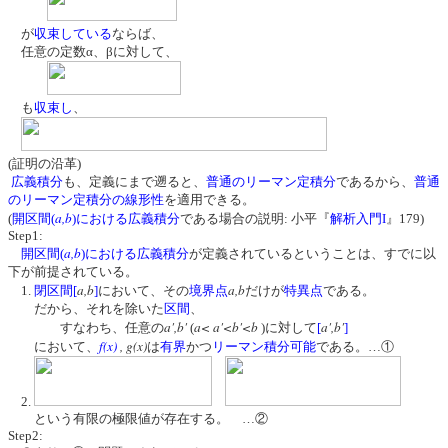
が
収束している
ならば、
任意の定数α、βに対して、
も
収束し
、
(証明の沿革)
広義積分
も、定義にまで遡ると、
普通のリーマン定積分
であるから、
普通
のリーマン定積分の線形性
を適用できる。
a,b
(
開区間(
)における広義積分
である場合の説明: 小平『
解析入門I
』179)
Step1:
a,b
開区間(
)における広義積分
が定義されているということは、すでに以
下が前提されている。
a,b
a,b
1.
閉区間
[
]
において、その
境界点
だけが
特異点
である。
だから、それを除いた
区間
、
a',b'
a< a'<b'<b
a',b'
すなわち、任意の
(
)に対して
[
]
f(x)
, g(x)
において、
は
有界
かつ
リーマン積分可能
である。…①
2.
という有限の極限値が存在する。 …②
Step2: