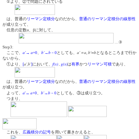
①より、②で問題にされている
は、普通の
リーマン定積分
なのだから、
普通のリーマン定積分の線形性
が成り立って、
任意の定数α、βに対して、
…③
Step3:
a'
a
b'
b
a'＝a
b'=b
ここで、
→
+0
、
→
－0
としても、
,
となるところまで行か
ないから、
a',b'
f(x)
,
g(x)
①より、
[
]
において、
は
有界
かつ
リーマン可積
であり、
は、普通の
リーマン定積分
なのだから、
普通のリーマン定積分の線形性
が成り立つ。
a
a
b'
b
よって、
'→
+0
、
→
－0
としても、③は成り立つ。
つまり、
これを、
広義積分の記号
を用いて書きかえると、