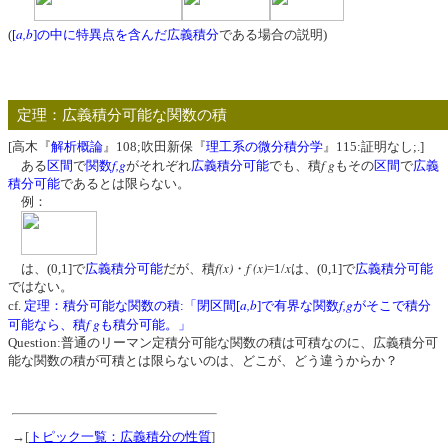
a,b
(
[
]の中に特異点を含んだ広義積分
である場合の説明)
定理：広義積分可能な関数の積
[高木『
解析概論
』108;吹田新保『
理工系の微分積分学
』115:証明なし;.]
f,g
f g
ある
区間
で
関数
がそれぞれ
広義積分可能
でも、積
もその
区間
で
広義
積分可能
であるとは限らない。
例：
f(x)
f (x)
x
は、(0,1]で
広義積分可能
だが、積
・
=1/
は、(0,1]で
広義積分可能
ではない。
a,b
f,g
cf.
定理：積分可能な関数の積:「閉区間[
]で有界な関数
がそこで積分
f g
可能なら、積
も積分可能。」
Question:普通のリーマン定積分可能な関数の積は可積なのに、広義積分可
能な関数の積が可積とは限らないのは、どこが、どう違うからか？
→[
トピック一覧：広義積分の性質
]