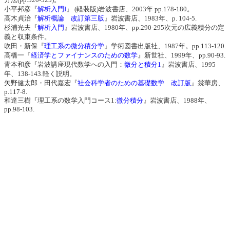
小平邦彦『
解析入門I
』 (軽装版)岩波書店、2003年 pp.178-180。
高木貞治『
解析概論 改訂第三版
』岩波書店、1983年、p. 104-5.
杉浦光夫『
解析入門
』岩波書店、1980年、pp.290-295次元の広義積分の定
義と収束条件。
吹田・新保『
理工系の微分積分学
』学術図書出版社、1987年。pp.113-120.
高橋一『
経済学とファイナンスのための数学
』新世社、1999年、pp.90-93.
青本和彦『岩波講座現代数学への入門：
微分と積分1
』岩波書店、1995
年、138-143.軽く説明。
矢野健太郎・田代嘉宏『
社会科学者のための基礎数学 改訂版
』裳華房、
p.117-8.
和達三樹『理工系の数学入門コース1:
微分積分
』岩波書店、1988年、
pp.98-103.