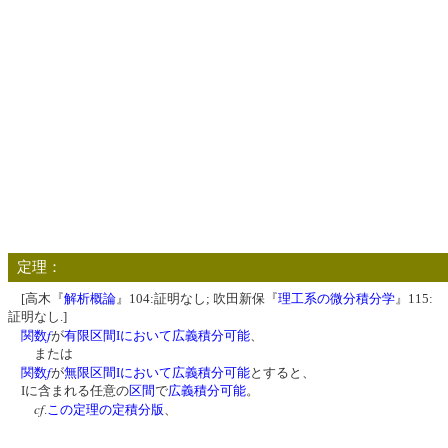
定理：
[高木『
解析概論
』104:証明なし; 吹田新保『
理工系の微分積分学
』115:
証明なし.]
f
関数
が
有限区間Iにおいて広義積分可能
、
または
f
関数
が
無限区間Iにおいて広義積分可能
とすると、
Iに含まれる任意の
区間
で
広義積分可能
。
cf
.
この定理の定積分版
、