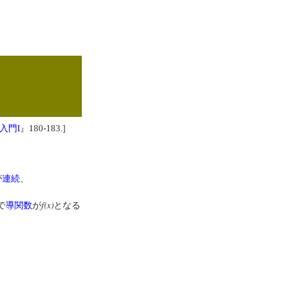
入門I
』180-183.]
が
連続
、
f(x)
で
導関数
が
となる