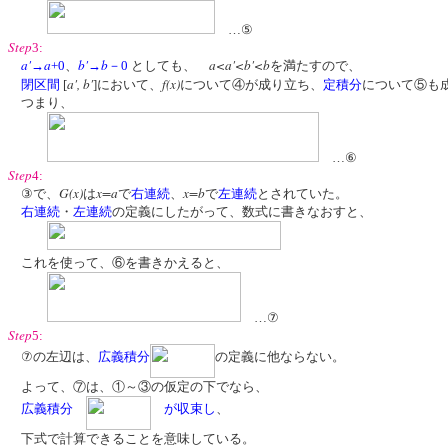
…⑤
Step
3:
a'
a
b'
b
a<a'<b'<b
→
+0
、
→
－0
としても、
を満たすので、
a', b'
f(x)
閉区間
[
]において、
について④が成り立ち、
定積分
について⑤も
つまり、
…⑥
Step
4:
G(x)
x=a
x=b
③で、
は
で
右連続
、
で
左連続
とされていた。
右連続
・
左連続
の定義にしたがって、数式に書きなおすと、
これを使って、⑥を書きかえると、
…⑦
Step
5:
⑦の左辺は、
広義積分
の定義に他ならない。
よって、⑦は、①～③の仮定の下でなら、
広義積分
が収束し
、
下式で計算できることを意味している。