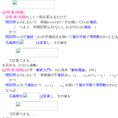
(証明:第2段階)
証明:第1段階
のごく一部を変えるだけで、
a,b
x=a,b
f(x)
「
閉区間
[
]において、両端(
)の一方を除いて
が
連続
、
a,b
a,b
f(x)
（ つまり、半開区間 (
] ないし [
)で
が
連続
）
かつ
a,b
f(x)
f(x)
閉区間
[
]
で連続
・
の不連続点を除いて
微分可能
で
導関数
が
とな
広義積分
は収束し
、その値を
で計算できる。」
を示せる（だから省略）。
(証明:第3段階)
[小平『
解析入門I
』182;高木『
解析概論
』109.]
a,b
c
c
c
a
c
c
c
「
閉区間
[
]において、有限個の不
連続
点
,
, …,
(
=
<
< …<
=
m
m
1
2
1
2
かつ
a,b
c
c
c
f(x)
閉区間
[
]
で連続
かつ、
,
, …,
を除いて
微分可能
で
導関数
が
と
m
1
2
ならば、
広義積分
は収束し
、その値を
で計算できる。」