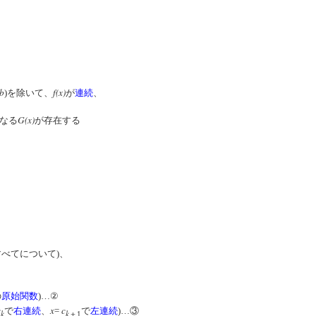
b
f(x)
)を除いて、
が
連続
、
G(x)
なる
が存在する
べてについて)、
の
原始関数
)…②
c
x
c
で
右連続
、
=
で
左連続
)…③
k
k
＋1