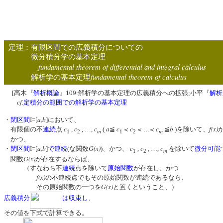
定理：有限区間での広義積分についての
微分積分学の基本定理
fundamental theorem of differential and integral calculus
fundamental theorem of calculus
解析学の基本定理
[高木『
解析概論
』109:解析学の基本定理の広義積分への拡張;小平『
解析
cf
.
定積分の範囲での解析学の基本定理
a,b
・
閉区間
I=[
]において、
c
c
c
a
c
<
c
<
<
c
b
f(x)
有限個の不
連続
点
,
, …,
(
≦
…
≦
)を除いて、
m
m
1
2
1
2
かつ、
a,b
G(x)
c
c
c
・
閉区間
I=[
]
で連続
(な関数
)、かつ、
,
, …,
を除いて
微分可能
m
1
2
G(x)
関数
が存在するならば、
（すなわち不
連続
点を除いて
原始関数
が存在し、かつ
f(x)
の不連続点でもその原始関数が連続であるなら、
G(x)
その原始関数の一つを
と置くということ、）
広義積分
は収束し
、
その値を下式で計算できる。