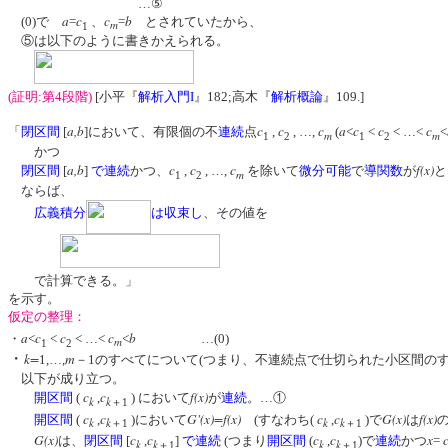
…⑤
a
c
c
b
(0)で
=
、
=
とされていたから、
m
1
⑤は以下のように書きかえられる。
(証明:第4段階)
[小平『
解析入門I
』182;高木『
解析概論
』109.]
a,b
c
c
c
a
c
c
c
「
閉区間
[
]において、有限個の不
連続
点
,
, …,
(
<
<
< …<
<
m
m
1
2
1
2
かつ
a,b
c
c
c
f(x)
閉区間
[
]
で連続
かつ、
,
, …,
を除いて
微分可能
で
導関数
が
と
m
1
2
ならば、
広義積分
は収束し
、その値を
で計算できる。」
を示す。
仮定の整理：
a
c
c
c
b
・
<
<
< …<
<
…(0)
m
1
2
・
k=
m
1,…,
－1のすべてについて(つまり、不連続点で仕切られた小区間のす
以下が成り立つ。
c
c
f(x)
開区間
(
,
) において
が
連続
。…①
k
k
＋1
c
c
G'(x)=f(x)
c
c
G(x)
f(x)
開区間
(
,
)において
(すなわち(
,
)で
は
k
k
k
k
＋1
＋1
G(x)
c
c
c
c
x
は、
閉区間
[
,
]
で連続
(つまり
開区間
(
,
)で
連続
かつ
=
k
k
k
k
＋1
＋1