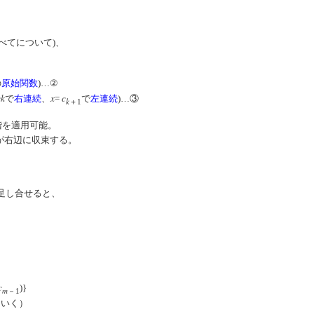
べてについて)、
の
原始関数
)…②
c
k
x
c
で
右連続
、
=
で
左連続
)…③
k
＋1
段階を適用可能。
が右辺に収束する。
足し合せると、
c
)}
m
－1
ていく）