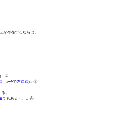
x)
が存在するならば、
)…②
x=b
続
、
で
左連続
)…③
つくる。
積
でもある）。…④
、