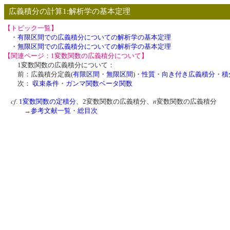
広義積分の計算1:解析学の基本定理
【トピック一覧】
・
有限区間での広義積分についての解析学の基本定理
・
無限区間での広義積分についての解析学の基本定理
【関連ページ：1変数関数の広義積分について】
1変数関数の広義積分について：
前：広義積分定義(
有限区間
・
無限区間
)・
性質
・
向き付き広義積分
・
積
次：
収束条件
・
ガンマ関数ベータ関数
cf
n
.
1変数関数の定積分
、2変数関数の広義積分、
変数関数の広義積分
→
参考文献一覧
・
総目次