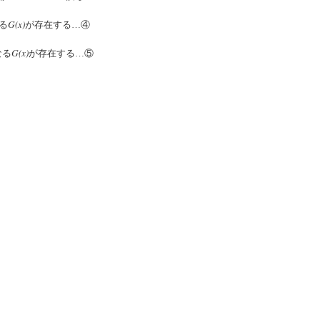
G(x)
る
が存在する…④
G(x)
なる
が存在する…⑤