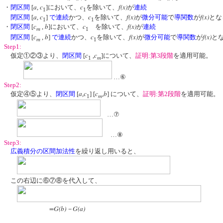
a
c
c
f(x)
・
閉区間
[
,
]において、
を除いて、
が
連続
1
1
a
c
c
f(x)
f(x)
閉区間
[
,
]
で連続
かつ、
を除いて、
が
微分可能
で
導関数
が
とな
1
1
c
b
c
f(x)
・
閉区間
[
,
]において、
を除いて、
が
連続
m
1
c
b
c
f(x)
f(x)
閉区間
[
,
]
で連続
かつ、
を除いて、
が
微分可能
で
導関数
が
と
m
1
Step1:
c
c
仮定①②③より、
閉区間
[
,
]について、
証明:第3段階
を適用可能。
m
1
…⑥
Step2:
a
c
c
b
仮定④⑤より、
閉区間
[
,
] [
,
] について、
証明:第2段階
を適用可能。
m
1
…⑦
…⑧
Step3:
広義積分の区間加法性
を繰り返し用いると、
この右辺に⑥⑦⑧を代入して、
=G(b)－G(a)