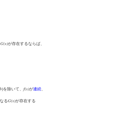
G(x)
る
が存在するならば、
b
f(x)
)を除いて、
が
連続
、
G(x)
なる
が存在する