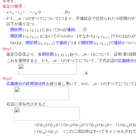
を示す。
仮定の整理：
a
c
c
c
b
・
=
<
< …<
=
…(0)
m
1
2
k
m
・
=1,…,
－1のすべてについて(つまり、不連続点で仕切られた小区間のす
以下が成り立つ。
c
c
f(x)
開区間
(
,
) において
が
連続
。…①
k
k
＋1
c
c
G'(x)=f(x)
c
c
G(x)
f(x)
開区間
(
,
)において
(すなわち(
,
)で
は
k
k
k
k
＋1
＋1
c
c
c
c
x
G(x)は、
閉区間
[
,
]
で連続
(つまり
開区間
(
,
)で
連続
かつ
=
k
k
k
k
＋1
＋1
Step1:
c
c
k
m
仮定①②③より、各
閉区間
[
,
](
=1,…,
－1)について、証明:第1
k
k
＋1
k
m
これを適用すると、
=1,…,
－1のすべてについて、下式左辺の
広義積分
…④
Step2:
k=
m
広義積分の区間加法性
を繰り返し用いて、
1,…,
－1のすべてについて
右辺に④を代入すると、
c
c
c
c
c
c
c
={G(
)-G(
)}+{ G(
)-G(
)}+{ G(
)-G(
)}+…+{ G(
)-G(
m
2
1
3
2
4
3
c
c
= G(
) -G(
) （この二項以外はすべてキャンセルされ
m
1