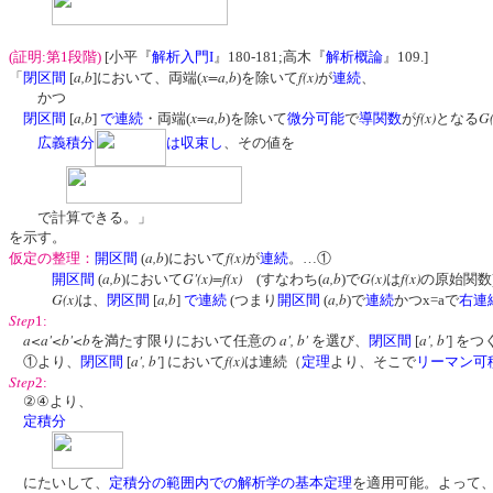
(証明:第1段階)
[小平『
解析入門I
』180-181;高木『
解析概論
』109.]
a,b
x=a,b
f(x)
「
閉区間
[
]において、両端(
)を除いて
が
連続
、
かつ
a,b
x=a,b
f(x)
G(
閉区間
[
]
で連続
・両端(
)を除いて
微分可能
で
導関数
が
となる
広義積分
は収束し
、その値を
で計算できる。」
を示す。
a,b
f(x)
仮定の整理：
開区間
(
)において
が
連続
。…①
a,b
G'(x)=f(x)
a,b
G(x)
f(x)
開区間
(
)において
(すなわち(
)で
は
の原始関数
G(x)
a,b
a,b
は、
閉区間
[
]
で連続
(つまり
開区間
(
)で
連続
かつx=aで
右連
Step
1:
a<a'<b'<b
a', b'
a', b'
を満たす限りにおいて任意の
を選び、
閉区間
[
] を
a', b'
f(x)
①より、
閉区間
[
] において
は連続（
定理
より、そこで
リーマン可
Step
2:
②④より、
定積分
にたいして、
定積分の範囲内での解析学の基本定理
を適用可能。よって