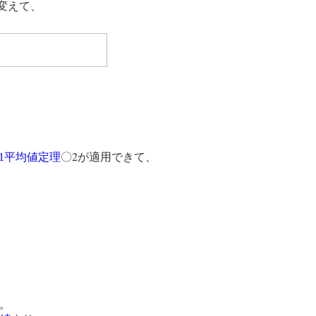
変えて、
2
1
平均値定理
〇
が適用できて、
る。