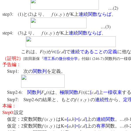
(2)
…
step3:
(1)
(2)
f
(
x ,y
)
K
と
より、
が
上
連続関数
ならば
、
(3)
…
step4:
(3)
f
(
x ,y
)
K
より、
が
上
連続関数
ならば
、
F(y)
t
c
,
d
これは、
が
∈
[
]
で
連続であることの定義
に他
2
（証明
）
[
1 (246-7):
吹田新保『
理工系の微分積分学
』付録
関数列の一様
予告編：
Step1:
次の
関数列
を定義。
Step2-6:
F
(t)
F(t)
c
,
d
関数列
は、
極限関数
に
[
]
上
一様収束
す
n
Step7:
Step2-6
f ( x
,y
)
の結果と、もとの
の
連続性
から、
定
本編：
Step0:
設定
2
f
(
x ,y
)
K=
a
,
b
c
,
d
(0-
仮定：
変数関数
は
[
]
×
[
]
上の
連続関数
。…
2
f
(
x ,y
)
K=
a
,
b
c
,
d
(0-
仮定：
変数関数
は
[
]
×
[
]
上の
有界
関数。…