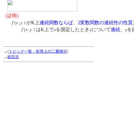
（証明）
f
(
x ,y
)
K
が
上
連続関数
ならば
、
2
変数関数の連続性の性質
f
(
x ,y
)
K
x
y
y
は
上で
を固定したとき
について
連続
、
を
→[
トピック一覧：矩形上の二重積分
]
→
総目次