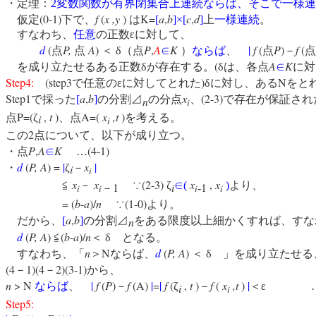
・定理：
2
変数関数が有界閉集合上連続ならば、そこで一様連
(0-1)
f
(
x ,y
)
K=
a
,
b
c
,
d
仮定
下で、
は
[
]
×
[
]
上
一様連続
。
すなわち、
任意
の正数εに対して、
d
(
P,
A
)
P
,
A
K
|
f
(
P
)
f
(
点
点
＜
δ（点
∈
）
ならば
、
点
－
点
(
A
K
を成り立たせるある正数δが存在する。
δは、各点
∈
に対
Step4:
(step3
)
N
で任意のεに対してとれた
δに対し、ある
をと
Step1
a
,
b
x
(2-3)
で採った
[
]
の分割⊿
の分点
、
で存在が保証され
n
i
P=(
,
t
)
A=(
x
,t
)
点
ζ
、点
を考える。
i
i
2
この
点について、以下が成り立つ。
P
,
A
K
(4-1)
・点
∈
…
d
(
P,
A
) =
|
x
|
・
ζ
－
i
i
x
x
(2-3)
x
,
x
≦
－
∵
ζ
∈
(
)
より、
1
i
1
－
‐
i
i
i
i
= (
b
-
a
)/
n
(1-0)
∵
より。
a
,
b
だから、
[
]
の分割⊿
をある限度以上細かくすれば、すな
n
d
(
P,
A
)
(
b
-
a
)/
n
≦
＜
δ となる。
n
N
d
(
P,
A
)
すなわち、「
＞
ならば、
＜
δ 」を成り立たせる
(4
1)(4
2)(3-1)
－
－
から、
n
> N
|
f
(
P
)
f
(A)
|
=
|
f
(
,
t
)
f
(
x
,t
)
|
ならば
、
－
ζ
－
＜ε 
i
i
Step5: