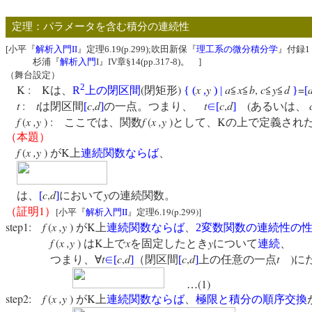
定理：パラメータを含む積分の連続性
[小平『
解析入門II
』定理6.19(p.299);吹田新保『
理工系の微分積分学
』付録1 (
杉浦『
解析入門
I』IV章§14(pp.317-8)。 ]
（舞台設定）
2
K :
K
(
)
x
y
a
x
b
,
c
y
d
=
は、
R
上の閉区間
閉矩形
{
(
,
)
|
≦
≦
≦
≦
}
[
t
:
t
c
,
d
t
c
,
d
(
は閉区間
[
]
の一点。つまり、
∈
[
]
あるいは、
f
(
x ,y
) :
f
(
x ,y
)
K
ここでは、関数
として、
の上で定義され
（本題）
f
(
x ,y
)
K
が
上
連続関数
ならば
、
c
,
d
y
は、
[
]
において
の連続関数。
1
（証明
）
[
II
6.19(p.299)]
小平『
解析入門
』定理
step1:
f
(
x ,y
)
K
が
上
連続関数
ならば
、
2
変数関数の連続性の
f
(
x ,y
)
K
x
y
は
上で
を固定したとき
について
連続
、
t
c
,
d
c
,
d
t
)
つまり、∀
∈
[
]
（閉区間
[
]
上の任意の一点
に
(1)
…
step2:
f
(
x ,y
)
K
が
上
連続関数
ならば
、
極限と積分の順序交換