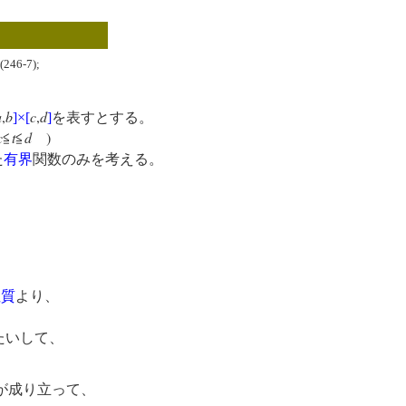
246-7);
a
,
b
c
,
d
]
×
[
]
を表すとする。
c
t
d
)
≦
≦
た
有界
関数のみを考える。
性質
より、
たいして、
が成り立って、