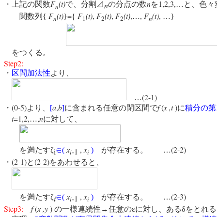
F
(t)
n
1,2,3,
・上記の関数
で、分割⊿
の分点の数
を
…と、色々
n
n
F
(t)
={
F
(t)
,
F
(t)
,
F
(t)
,
,
F
(t)
,
関数列{
}
…
…}
n
1
2
2
n
をつくる。
Step2:
・
区間加法性
より、
(2-1)
…
(0-5)
a
,
b
f
(
x ,t
)
・
より、
[
]
に含まれる任意の閉区間で
に
積分の第
i
=1,2,
,
n
…
に対して、
x
,
x
(2-2)
を満たすζ
∈
(
)
が存在する。 …
i
1
‐
i
i
(2-1)
(2-2)
・
と
をあわせると、
x
,
x
(2-3)
を満たすζ
∈
(
)
が存在する。 …
i
1
‐
i
i
Step3:
f
(
x ,y
)
の一様連続性→任意のεに対し、あるδをとれ