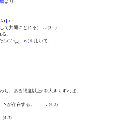
続
より、
A
)
|
＜ε
)
(3-1)
して共通にとれる
…
れる。
x
,
x
たζ
∈
(
)
を用いて、
i
1
‐
i
i
n
わち、ある限度以上
を大きくすれば、
N
(4-2)
、
が存在する。 …
(4-3)
…