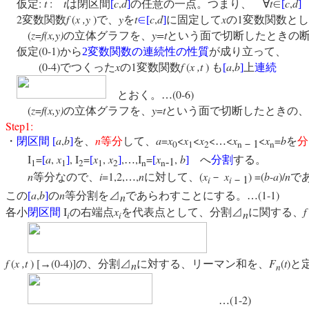
:
t
:
t
c
,
d
t
c
,
d
仮定
は閉区間
[
]
の任意の一点。つまり、 ∀
∈
[
]
2
f
(
x ,y
)
y
t
c
,
d
x
1
変数関数
で、
を
∈
[
]
に固定して
の
変数関数とし
(
z
=
f(x,y)
y=t
の立体グラフを、
という面で切断したときの
(0-1)
仮定
から
2
変数関数の連続性の性質
が成り立って、
(0-4)
x
1
f
(
x ,t
)
a
,
b
でつくった
の
変数関数
も
[
]
上
連続
(0-6)
とおく。…
(
z
=
f(x,y)
y
=
t
の立体グラフを、
という面で切断したときの、
Step1:
a
,
b
n
a
=
x
<
x
<
x
<
<
x
<
x
=
b
・
閉区間
[
]
を、
等分
して、
…
を
分
1
－
0
1
2
n
n
I
=
a
,
x
, I
=
x
,
x
,
,I
=
x
,
b
[
]
[
]
…
[
]
へ
分割
する。
1
‐
1
1
2
1
2
n
n
n
i
=1,2,
,
n
(
x
x
) =(
b
-
a
)/
n
等分なので、
…
に対して、
－
で
1
－
i
i
a
,
b
n
(1-1)
この
[
]
の
等分割を⊿
であらわすことにする。…
n
I
x
f
各小
閉区間
の右端点
を代表点として、分割⊿
に関する、
n
i
i
f
(
x ,t
) [
(0-4)]
F
(
t
)
→
の、分割⊿
に対する、リーマン和を、
と
n
n
(1-2)
…