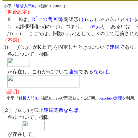
[小平『
解析入門II
』補題6.1:298-9;]
（舞台設定）
2
K :
K
(
)
x
y
a
x
b
,
c
y
d
=
は、
R
上の閉区間
閉矩形
{
(
,
)
|
≦
≦
≦
≦
}
[
t
:
t
c
,
d
t
c
,
d
(
は閉区間
[
]
の一点。つまり、
∈
[
]
あるいは、
f
(
x ,y
) :
f
(
x ,y
)
K
ここでは、関数
として、
の上で定義され
（本題）
(1)
f
(
x ,y
)
K
y
x
が
上で
を固定したとき
について
連続
であり
x
各
について、極限
x
が存在し、これが
について
連続
である
ならば
、
（証明）
小平『
解析入門II
』補題6.1:299:背理法による証明。
Arzelaの定理
を利用
(
)
f
(
x ,y
)
K
２
が
上
連続関数
ならば
、
x
各
について、極限
が存在して、