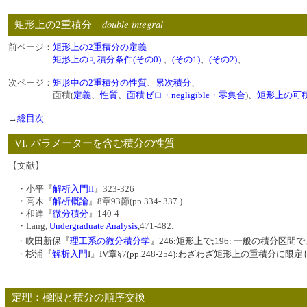
double integral
矩形上の2重積分
前ページ：
矩形上の2重積分の定義
矩形上の可積分条件(その0)
、
(その1)
、
(その2)
、
次ページ：
矩形中の2重積分の性質
、
累次積分
、
面積(
定義
、
性質
、
面積ゼロ・negligible・零集合
)、
矩形上の可積
→
総目次
VI. パラメーターを含む積分の性質
【文献】
・小平『
解析入門II
』323-326
・高木『
解析概論
』8章93節(pp.334- 337.)
・和達『
微分積分
』140-4
・Lang,
Undergraduate Analysis
,471-482.
・吹田新保『
理工系の微分積分学
』246:矩形上で;196: 一般の積分区間
・杉浦『
解析入門
I』IV章§7(pp.248-254):わざわざ矩形上の重積分に限
定理：極限と積分の順序交換