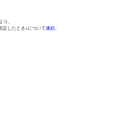
より、
x
固定したとき
について
連続
。