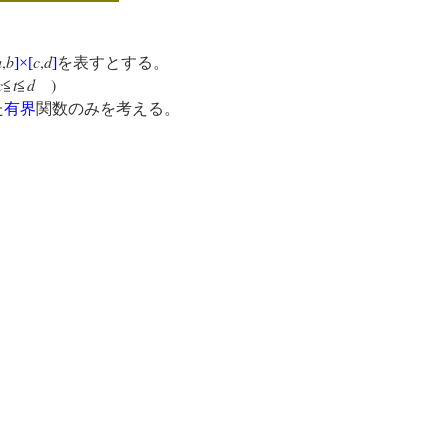
a
,
b
c
,
d
]
×
[
]
を表すとする。
c
t
d
)
≦
≦
た
有界
関数のみを考える。
、
。