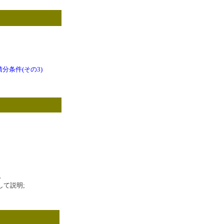
分条件(その3)
で。
定して説明;