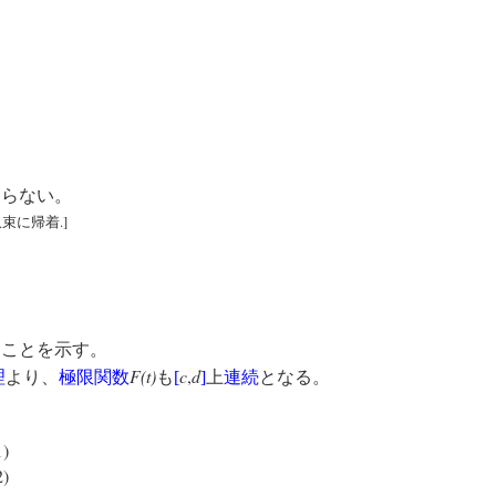
ならない。
.]
収束に帰着
ることを示す。
F(t)
c
,
d
理
より、
極限関数
も
[
]
上
連続
となる。
1)
2)