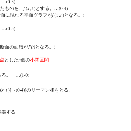
(0-3)
…
f
(
x ,t
)
(0-4)
たものを、
とする。…
f
(
x ,t
)
)
断面に現れる平面グラフが
となる。
(0-5)
…
F(t)
)
断面の面積が
となる。
n
点
とした
個の
小
閉区間
(1-0)
ある。 …
(
x ,t
)[
(0-4)]
→
のリーマン和をとる。
定義する。