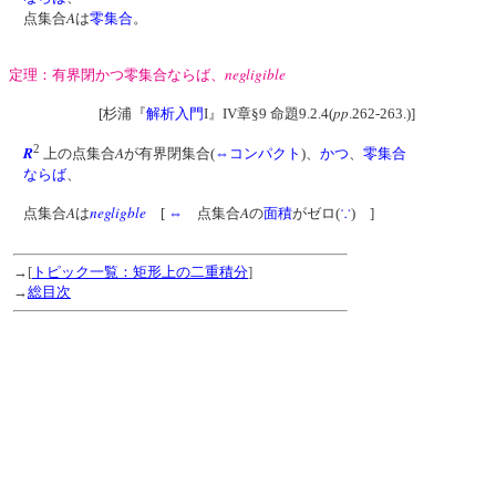
A
点集合
は
零集合
。
negligible
定理：有界閉かつ零集合ならば、
pp
[杉浦『
解析入門
I』IV章§9 命題9.2.4(
.262-263.)]
2
R
A
上の点集合
が有界閉集合(
⇔
コンパクト
)、
かつ
、
零集合
ならば
、
A
negligble
A
点集合
は
[
⇔
点集合
の
面積
がゼロ(
∵
) ]
→[
トピック一覧：矩形上の二重積分
]
→
総目次