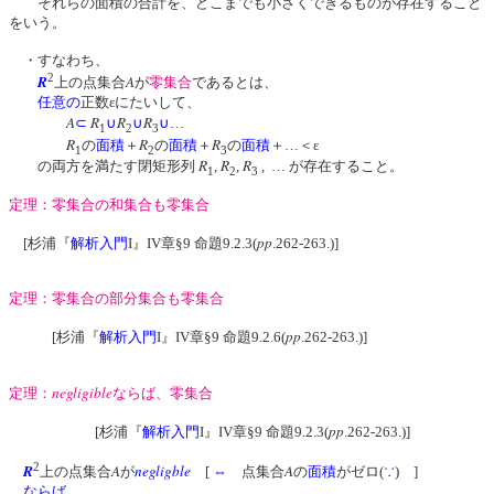
それらの面積の合計を、どこまでも小さくできるものが存在すること
をいう。
・すなわち、
2
R
A
上の点集合
が
零集合
であるとは、
任意の
正数εにたいして、
A
R
R
R
⊂
∪
∪
∪
…
1
2
3
R
R
R
の
面積
＋
の
面積
＋
の
面積
＋…＜ε
1
2
3
R
R
R
の両方を満たす閉矩形列
,
,
, … が存在すること。
1
2
3
定理：零集合の和集合も零集合
pp
[杉浦『
解析入門
I』IV章§9 命題9.2.3(
.262-263.)]
定理：零集合の部分集合も零集合
pp
[杉浦『
解析入門
I』IV章§9 命題9.2.6(
.262-263.)]
negligible
定理：
ならば、零集合
pp
[杉浦『
解析入門
I』IV章§9 命題9.2.3(
.262-263.)]
2
R
A
negligble
A
上の点集合
が
[
⇔
点集合
の
面積
がゼロ(
∵
) ]
ならば
、