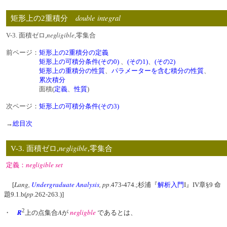
double integral
矩形上の2重積分
negligible
V-3. 面積ゼロ,
,零集合
前ページ：
矩形上の2重積分の定義
矩形上の可積分条件(その0)
、
(その1)
、
(その2)
矩形上の重積分の性質
、
パラメーターを含む積分の性質
、
累次積分
面積(
定義
、
性質
)
次ページ：
矩形上の可積分条件(その3)
→
総目次
negligible
V-3. 面積ゼロ,
,零集合
negligible set
定義：
Lang,
Undergraduate Analysis
, pp
[
.473-474.;杉浦『
解析入門
I』IV章§9 命
pp
題9.1.b(
.262-263.)]
2
R
A
negligble
・
上の点集合
が
であるとは、