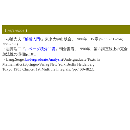
reference
(
)
・杉浦光夫『
解析入門
I』東京大学出版会、1980年、IV章§9(pp.261-264;
268-269.)
・志賀浩二『
ルベーグ積分30講
』朝倉書店、1990年、第３講直線上の完全
加法性の様相(p.18)。
・Lang,Serge.
Undergraduate Analysis
(Undergraduate Texts in
Mathematics),Springer-Verlag New York Berlin Heidelberg
Tokyo,1983,Chapter 19. Multiple Integrals. (pp.468-482.)。