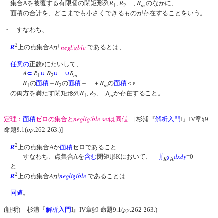
R
R
R
集合Aを被覆する有限個の閉矩形列
,
,…,
のなかに、
m
1
2
面積の合計を、どこまでも小さくできるものが存在することをいう。
・ すなわち、
2
R
A
negligble
上の点集合
が
であるとは、
任意の
正数εにたいして、
A
R
R
R
⊂
∪
∪
…
∪
m
1
2
R
R
R
の
面積
＋
の
面積
＋…＋
の
面積
＜ε
m
1
2
R
R
R
の両方を満たす閉矩形列
,
,…,
が存在すること。
m
1
2
negligible set
定理：
面積
ゼロの集合と
は同値
[杉浦『
解析入門
I』IV章§9
pp
命題9.1(
.262-263.)]
2
R
上の点集合Aが
面積
ゼロであること
dxdy
すなわち、点集合Aを
含む
閉矩形Kにおいて、
∬
χ
=0
K
A
と
2
R
A
negligible
上の点集合
が
であることは
同値
。
pp
(証明) 杉浦『
解析入門
I』IV章§9 命題9.1(
.262-263.)