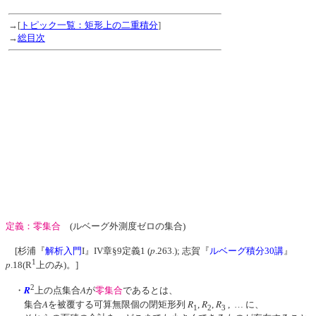
→[
トピック一覧：矩形上の二重積分
]
→
総目次
定義：零集合
(ルベーグ外測度ゼロの集合)
p
[杉浦『
解析入門
I』IV章§9定義1 (
.263.); 志賀『
ルベーグ積分30講
』
1
p
.18(R
上のみ)。]
2
R
A
・
上の点集合
が
零集合
であるとは、
A
R
R
R
集合
を被覆する可算無限個の閉矩形列
,
,
, … に、
1
2
3