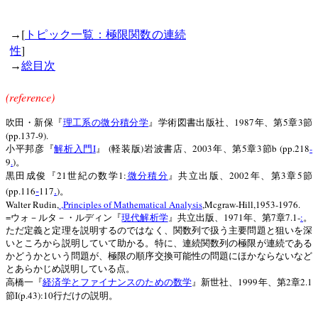
[
→
トピック一覧：極限関数の連続
]
性
→
総目次
(reference)
1987
5
3
吹田・新保『
理工系の微分積分学
』学術図書出版社、
年、第
章
節
(pp.137-9).
I
(
)
2003
5
3
b (pp.218
-
小平邦彦『
解析入門
』
軽装版
岩波書店、
年、第
章
節
9
.
)
。
21
1:
2002
3
5
黒田成俊『
世紀の数学
微分積分
』共立出版、
年、第
章
節
-
.
(pp.116
117
)
。
Walter Rudin,
,
Principles of Mathematical Analysis
,Mcgraw-Hill,1953-1976.
=
1971
7
7.1-
:
ウォ－ルタ－・ルディン『
現代解析学
』共立出版、
年、第
章
。
ただ定義と定理を説明するのではなく、関数列で扱う主要問題と狙いを深
いところから説明していて助かる。特に、連続関数列の極限が連続である
かどうかという問題が、極限の順序交換可能性の問題にほかならないなど
とあらかじめ説明している点。
1999
2
2.1
高橋一『
経済学とファイナンスのための数学
』新世社、
年、第
章
I(p.43):10
節
行だけの説明。