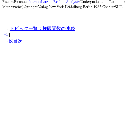
Fischer,Emanuel
(Undergraduate Texts in
.Intermediate Real Analysis
Mathematics),Springer-Verlag New York Heidelberg Berlin,1983,ChapterXI-II.
[
→
トピック一覧：極限関数の連続
]
性
→
総目次