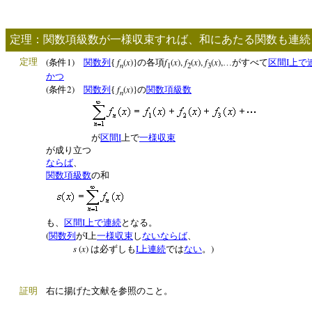
定理：関数項級数が一様収束すれば、和にあたる関数も連続
(
1)
f
(
x
)}
f
(
x
),
f
(
x
),
f
(
x
),
I
定理
条件
関数列
{
の各項
…がすべて
区間
上で
n
1
2
3
かつ
(
2)
f
(
x
)}
条件
関数列
{
の
関数項級数
n
I
が
区間
上で
一様収束
が成り立つ
ならば
、
関数項級数
の和
I
も、
区間
上で連続
となる。
(
I
関数列
が
上
一様収束
し
ない
ならば
、
s
(
x
)
I
)
は必ずしも
上連続
では
ない
。
活用例
証明
右に揚げた文献を参照のこと。