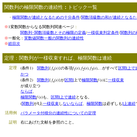
関数列の極限関数の連続性
：
トピック一覧
/
・
極限関数が連続となるための十分条件
関数項級数の和が連続となるた
1
※
変数関数からなる関数列関連ページ
：
/
/
関数列･関数項級数とその極限の定義
一様収束判定条件
関数列の
※
一般化：
実数値関数一般の関数列の連続性
※
総目次
定理：関数列が一様収束すれば、極限関数は連続
(
1)
f
(
x
)}
f
(
x
),
f
(
x
),
f
(
x
),
I
定理
条件
関数列
{
の各項
…がすべて
区間
上で
n
1
2
3
かつ
(
2)
f
(
x
)}
I
f
(
x
)
条件
関数列
{
が
区間
上で
極限関数
に
一様収束
n
が成り立つ
ならば
、
f
(
x
)
I
極限関数
も、
区間
上で連続
となる。
(
I
I
関数列
が
上
一様収束
し
ない
ならば
、
極限関数
は必ずしも
上連続
活用例
パラメータ付積分の連続性についての定理
証明
右にあげた文献を参照のこと。