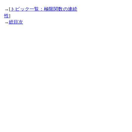
[
→
トピック一覧：極限関数の連続
]
性
→
総目次