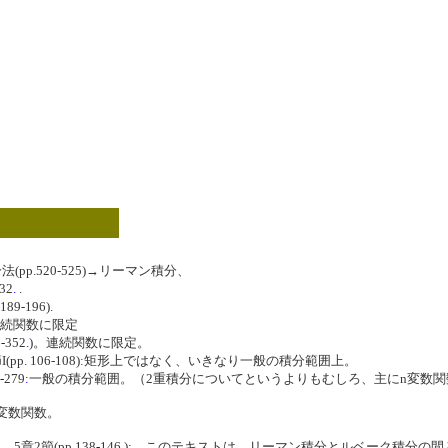
(pp.520-525)→リーマン積分、
32
.
.
-196).
連続関数に限定
6
-
352
.
)。連続関数に限定。
I(pp. 106-108):矩形上ではなく、いきなり一般の積分範囲上。
-
279
:
一般の積分範囲。（2重積分についてというよりもむしろ、主にn変数
変数関数。
5章2節(pp.138
-
146
.
):。このテキストは、リーマン積分とルベーク積分の