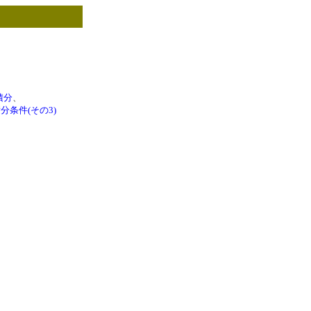
積分
、
分条件(その3)