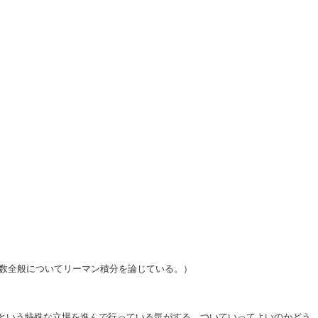
関数全般についてリーマン積分を論じている。）
間という特殊な立場を進んで行っている気がする。ついていってよいのかどう