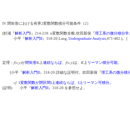
IV. 閉矩形における有界2変数関数積分可能条件（2）
[杉浦『
解析入門
I』214-218: n変数関数全般;吹田新保『
理工系の微分積分学
小平『
解析入門II
』318-20;Lang,
Undergraduate Analysis
,471-482.)。]
f(x,y)
f(x,y)
K
定理：
が
閉矩形
K上
連続
ならば
、
は、
上
リーマン積分可能
。
[小平『
解析入門II
』318-20:詳細な証明付。吹田新保『
理工系の微分積
cf
.
1変数関数が閉区間I上連続ならば、I上リーマン可積分。
(証明) 小平『
解析入門II
』318-20.を参照せよ。