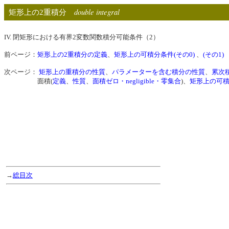
double integral
矩形上の2重積分
IV. 閉矩形における有界2変数関数積分可能条件（2）
前ページ：
矩形上の2重積分の定義
、
矩形上の可積分条件(その0)
、
(その1)
次ページ：
矩形上の重積分の性質
、
パラメーターを含む積分の性質
、
累次
面積(
定義
、
性質
、
面積ゼロ・negligible・零集合
)、
矩形上の可積
→
総目次