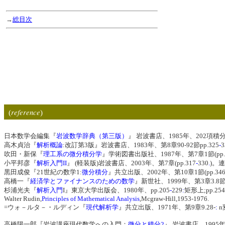
→
総目次
reference
(
)
日本数学会編集『
岩波数学辞典（第三版）
』 岩波書店、1985年、202項積分法
高木貞治『
解析概論
:改訂第3版』岩波書店、1983年、第8章90-92節pp.325
-
3
吹田・新保『
理工系の微分積分学
』学術図書出版社、1987年、第7章1節(pp.189
小平邦彦『
解析入門II
』 (軽装版)岩波書店、2003年、第7章(pp.317
-
330
.
)。
黒田成俊『21世紀の数学1:
微分積分
』共立出版、2002年、第10章1節(pp.34
高橋一『
経済学とファイナンスのための数学
』新世社、1999年、第3章3.8節
杉浦光夫『
解析入門
I』東京大学出版会、1980年、pp.205
-
229
:
矩形上;pp.254
Walter Rudin,
Principles of Mathematical Analysis
,Mcgraw-Hill,1953-1976.
=ウォ－ルタ－・ルディン『
現代解析学
』共立出版、1971年、第9章9.28-
:
n
高橋陽一郎『岩波講座現代数学への入門：
微分と積分2
』 岩波書店、1995年、