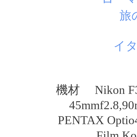
旅
イ
機材 Nikon F3 
45mmf2.8,90
PENTAX Opt
Film K