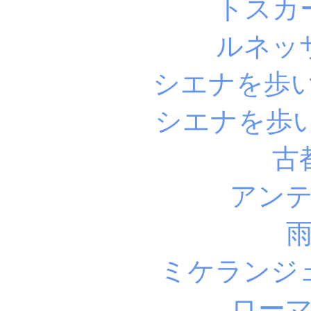
トスカ
ルネッ
シエナを歩
シエナを歩
古
アン
ミケランジ
ロー