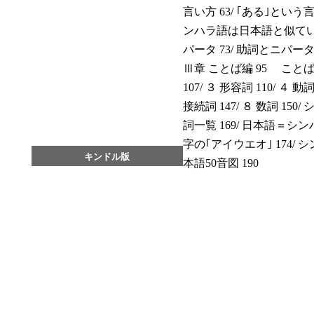
言い方 63/ ｢ある｣という言
ンハラ語は日本語と似ている
パータ 73/ 助詞とニパータ対
Ⅲ章 ことば編 95 ことばの
107/ ３ 形容詞 110/ ４ 動詞
接続詞 147/ ８ 数詞 15
詞一覧 169/ 日本語＝シ
字の｢アイウエオ｣ 174/ 
キンドル版
本語50音図 190