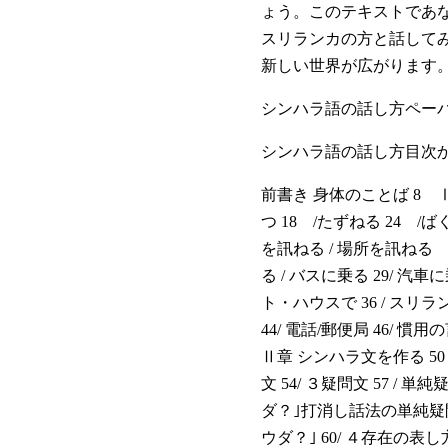
ょう。このテキストであな
スリランカの方と話して
新しい世界が広がります
シンハラ語の話し方ペー
小さなポケット版
シンハラ語の話し方目次
前書き 身体のことば 8 
つ 18 /たずねる 24
を訊ねる / 場所を訊ねる
る / バスに乗る 29/ 汽車に
ト・ハウスで 36 / スリ
44/ 電話/郵便局 46/ 慣用
Ⅱ章 シンハラ文を作る 50
文 54/ ３疑問文 57 / 
A5判のテキスト
ダ？｣打消し話法の単純疑問文
ウダ？｣ 60/ ４存在の表し方