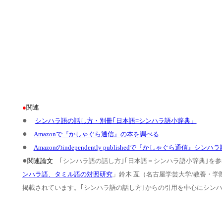
●
関連
●
シンハラ語の話し方・別冊｢日本語=シンハラ語小辞典」
●
Amazonで『かしゃぐら通信』の本を調べる
●
Amazonのindependently publishedで『かしゃぐら通信』
●
関連論文
｢シンハラ語の話し方｣｢日本語＝シンハラ語小辞典｣を
ンハラ語、タミル語の対照研究
」鈴木 亙（名古屋学芸大学/教養・学際
掲載されています。｢シンハラ語の話し方｣からの引用を中心にシン