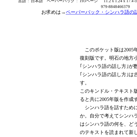
言語 ‏ : ‎ 日本語 ペーパーバック ‏ : ‎ 193ページ ‎ 11.2 x 1.24 x 17.4 cm(B6 small コンパクト版) ISBN-13 ‏ : ‎ 979- ‎
979-8848466379
お求めは→
ペーパーバック・シンハラ語の話
このポケット版は2005
復刻版です。明石の地方
｢シンハラ語の話し方｣が
｢シンハラ語の話し方｣は
す。
このキンドル・テキスト版
ると共に2005年版を作
シンハラ語を話すために
か。自分で考えてシンハ
はシンハラ語の何を、ど
のテキストを読まれて新し