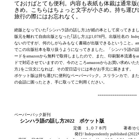
ておけばとても便利。内容も表紙も体裁は通常版(
きめ。こちらはちょっと文字が小さめ。持ち運び
旅行の際にはお忘れなく。
絶版となっていた｢シンハラ語の話し方｣が紙の本として戻ってきま
版元を離れて自由出版となった｢話し方｣は1,078円。出版社名の ‎ Indepen
ないのですが、何のしがらみもなく書籍が出版できるということ。am
でこの出版社本を取り扱うようになってきました。「シンハラ語の話し方
ードをamazonから無料で取得しましたので、また、印刷製本流通をa
ドで対応させていますので、今のところamazonからお買い求めい
方｣をご注文になれば、その翌日辺りには本がお手元に届きます。
ポケット版は持ち運びに便利なペーパーバック。スリランカで、ま
の会話に困ったとき、手に取ってご利用ください。
---------------------
ペーパーバック新刊
シンハラ語の話し方2022 ポケット版
定価 １,０７８円 著者/か
発行/ Independently published