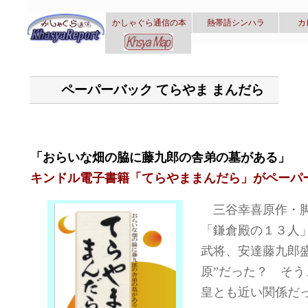
かしゃぐら通信の本
熱帯語シンハラ
カ
ペーパーバック てらやま まんだら
「おらいな畑の脇に藤九郎の舎弟の墓がある」
キンドル電子書籍「てらやままんだら」がペーパ
三谷幸喜原作・脚本
「鎌倉殿の１３人
武将、安達藤九郎
原”だった？ そ
皇とも近い関係だ