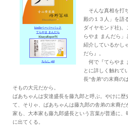
そんな真相を打ち
殿の１３人」を語る
ダイヤモンド社)
kindleペーパーバック
てらやま まんだら
らやま まんだら
KhasyaReport刊
紹介しているかし
だら』。
何で『てらやま 
ちらし pfd
とに詳しく触れて
長”舎弟”の末裔の
そもの大元だから。
ばあちゃんは安達盛長を藤九郎と呼ぶ。やけに歴
て、そりゃ、ばあちゃんは藤九郎の舎弟の末裔だ
家も、大本家も藤九郎盛長という言葉が普通に、
に出てくる。