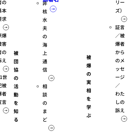
者の
リー
非
基本
ズ）
核
要求
水
証言
夫
原爆
／被
の
被害
爆者
海
者の
から
上
被
被
訴え
のメ
通
団
爆
ッセ
信
協
の
21世
ージ
の
実
紀被
／
相
活
相
爆者
わた
談
動
を
宣言
しの
の
を
学
訴え
ま
知
ぶ
ど
る