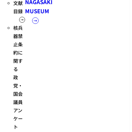
NAGASAKI
文献
MUSEUM
目録
核兵
器禁
止条
約に
関す
る
政
党・
国会
議員
アン
ケー
ト