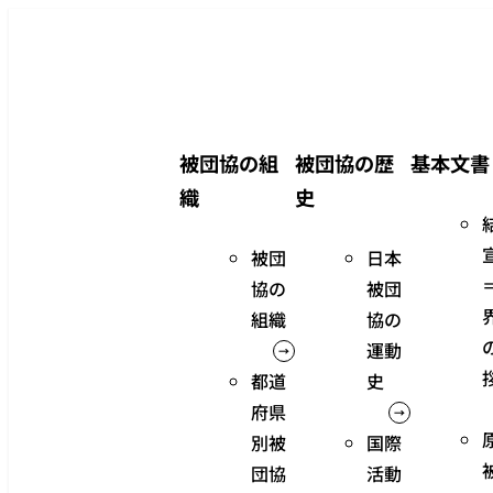
メ
イ
ン
コ
ン
被団協の組
被団協の歴
基本文書
テ
織
史
ン
ツ
被団
日本
へ
協の
被団
移
組織
協の
動
運動
都道
史
府県
別被
国際
団協
活動