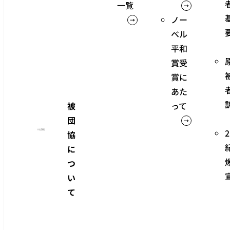
一覧
ノー
ベル
平和
賞受
賞に
あた
って
被
団
協
に
つ
い
て