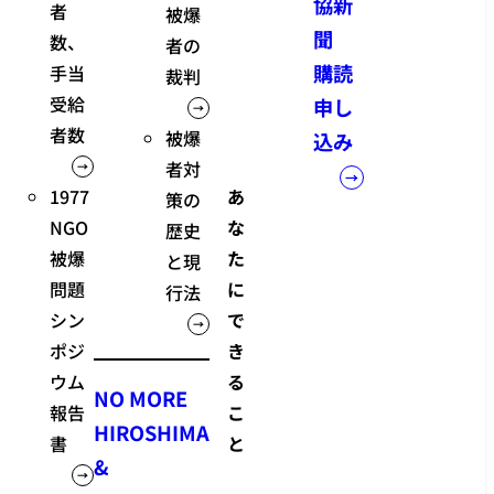
協新
者
被爆
聞
数、
者の
購読
手当
裁判
受給
申し
者数
被爆
込み
者対
1977
あ
策の
NGO
な
歴史
被爆
た
と現
問題
に
行法
シン
で
ポジ
き
ウム
る
NO MORE
報告
こ
HIROSHIMA
書
と
&