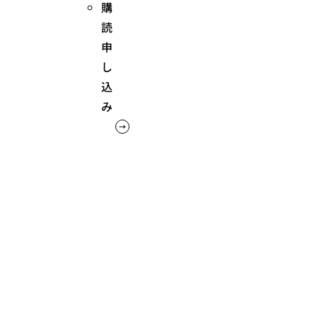
購
読
申
し
込
み