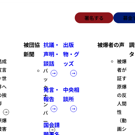
署名する
募金
被団協
抗議・
出版
被爆者の声
調
新聞
声明・
物・グ
タ
結成
被爆
談話
ッズ
宣言
者が
バ
＝世
証す
ッ
界へ
原爆
ク
発言・
中央相
の挨
の反
ナ
報告
談所
拶
人間
ン
性
バ
原爆
（動
ー
国会請
被害
画シ
願署名