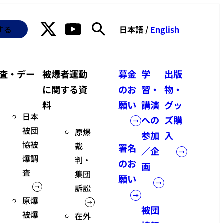
する
日本語 /
English
査・デー
被爆者運動
募金
学
出版
に関する資
のお
習・
物・
料
願い
講演
グッ
日本
への
ズ購
被団
原爆
参加
入
協被
裁
署名
／企
爆調
判・
のお
画
査
集団
願い
訴訟
原爆
被団
被爆
在外