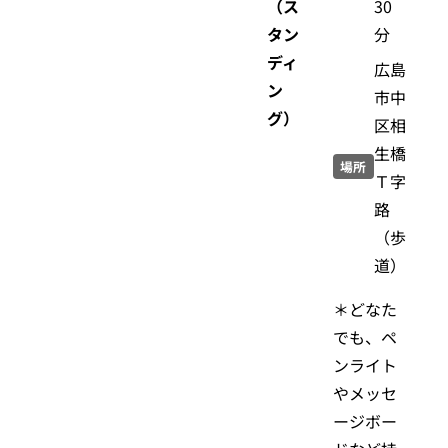
（ス
30
タン
分
ディ
広島
ン
市中
グ）
区相
生橋
場所
Ｔ字
路
（歩
道）
＊どなた
でも、ペ
ンライト
やメッセ
ージボー