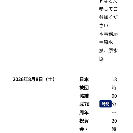
ドなど持
参してご
参加くだ
さい
＊事務局
＝原水
禁、原水
協
2026年8月8日（土）
日本
18
被団
時
協結
00
成70
分
時間
周年
～
祝賀
20
会・
時