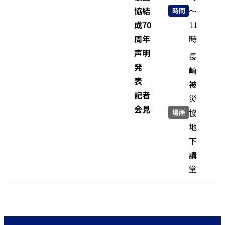
協結
～
時間
成70
11
周年
時
声明
長
発
崎
表
被
記者
災
会見
協
場所
地
下
講
堂