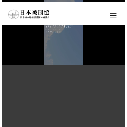
メ
イ
ン
コ
ン
テ
ン
ツ
へ
移
動