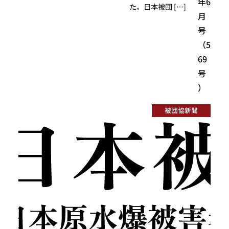
年6
た。日本被団 […]
月
号
（5
69
号
）
被団協新聞