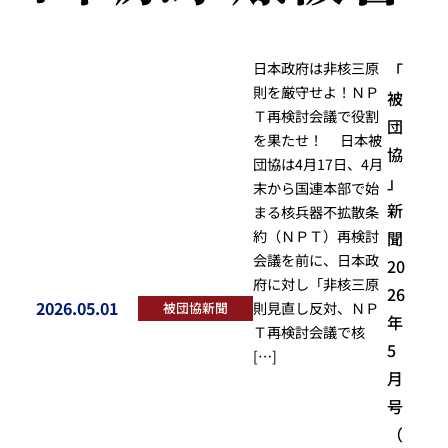
日本政府は非核三原
「
則を厳守せよ！ＮＰ
被
Ｔ再検討会議で役割
団
を果たせ！ 日本被
協
団協は4月17日、4月
」
末から国連本部で始
新
まる核兵器不拡散条
約（ＮＰＴ）再検討
聞
会議を前に、日本政
20
府に対し「非核三原
26
2026.05.01
被団協新聞
則見直し反対、ＮＰ
投稿日
年
Ｔ再検討会議で核
5
[…]
月
号
（