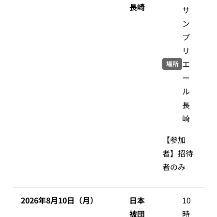
長崎
サ
ン
プ
リ
エ
場所
ー
ル
長
崎
【参加
者】招待
者のみ
2026年8月10日（月）
日本
10
被団
時