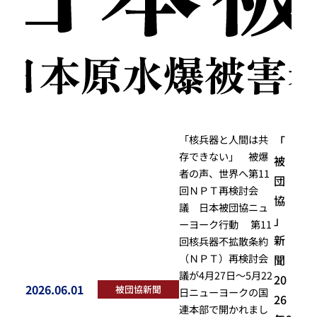
「核兵器と人間は共
「
存できない」 被爆
被
者の声、世界へ第11
団
回ＮＰＴ再検討会
協
議 日本被団協ニュ
」
ーヨーク行動 第11
新
回核兵器不拡散条約
（ＮＰＴ）再検討会
聞
議が4月27日～5月22
20
2026.06.01
被団協新聞
日ニューヨークの国
投稿日
26
連本部で開かれまし