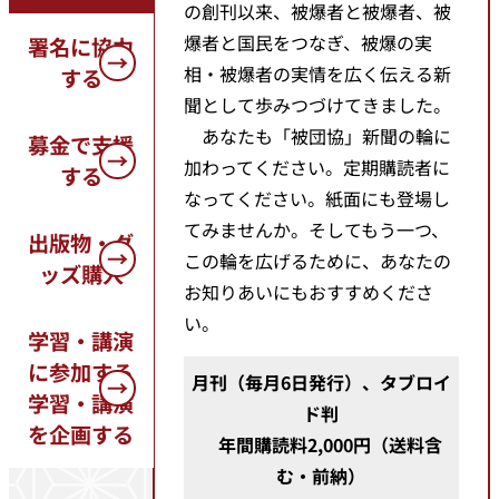
の創刊以来、被爆者と被爆者、被
爆者と国民をつなぎ、被爆の実
署名に協力
相・被爆者の実情を広く伝える新
する
聞として歩みつづけてきました。
あなたも「被団協」新聞の輪に
募金で支援
加わってください。定期購読者に
する
なってください。紙面にも登場し
てみませんか。そしてもう一つ、
出版物・グ
この輪を広げるために、あなたの
ッズ購入
お知りあいにもおすすめくださ
い。
学習・講演
に参加する
月刊（毎月6日発行）、タブロイ
学習・講演
ド判
を企画する
年間購読料2,000円（送料含
む・前納）