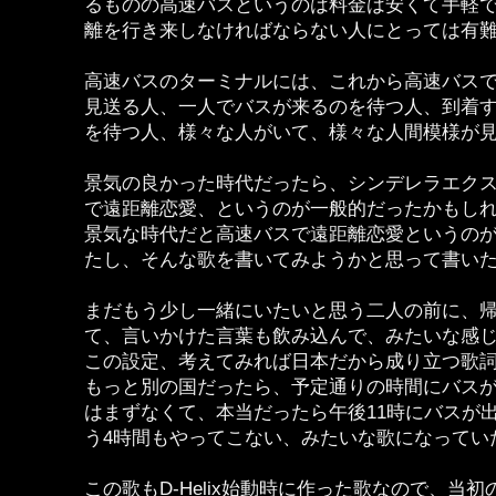
るものの高速バスというのは料金は安くて手軽
離を行き来しなければならない人にとっては有
高速バスのターミナルには、これから高速バス
見送る人、一人でバスが来るのを待つ人、到着
を待つ人、様々な人がいて、様々な人間模様が
景気の良かった時代だったら、シンデレラエク
で遠距離恋愛、というのが一般的だったかもし
景気な時代だと高速バスで遠距離恋愛というの
たし、そんな歌を書いてみようかと思って書い
まだもう少し一緒にいたいと思う二人の前に、
て、言いかけた言葉も飲み込んで、みたいな感
この設定、考えてみれば日本だから成り立つ歌
もっと別の国だったら、予定通りの時間にバス
はまずなくて、本当だったら午後11時にバスが
う4時間もやってこない、みたいな歌になってい
この歌もD-Helix始動時に作った歌なので、当