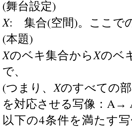
(
)
舞台設定
X
:
(
)
集合
空間
。ここで
(
)
本題
X
X
のベキ集合から
のベ
で、
X
(
つまり、
のすべての部
A
を対応させる写像：
→
4
以下の
条件を満たす写