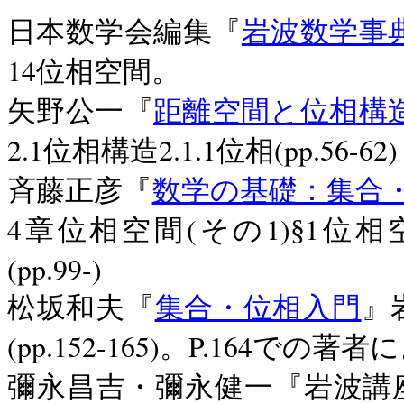
日本数学会編集『
岩波数学事
14
位相空間。
矢野公一『
距離空間と位相構
2.1
2.1.1
(pp.56-62)
位相構造
位相
斉藤正彦『
数学の基礎：集合
4
(
1)
1
章位相空間
その
§
位相
(pp.99-)
松坂和夫『
集合・位相入門
』
(pp.152-165)
P.164
。
での著者に
彌永昌吉・彌永健一『岩波講