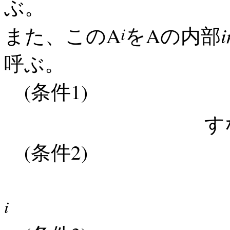
ぶ。
i
i
A
A
また、この
を
の内部
呼ぶ。
(
1)
条件
すなわ
(
2)
条件
すなわ
i