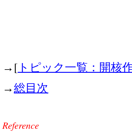
[
→
トピック一覧：開核
→
総目次
Reference