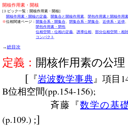
開核作用素・開核
[
]
トピック一覧：開核作用素・開核
開核作用素・開核の定義
、
開集合と開核作用素
、
閉包作用素と開核作用
※
位相関連ページ：
開集合系・開集合
、
閉集合系・閉集合
、
近傍系・近傍
閉包作用素・閉包
位相空間・位相の定義
、
誘導位相
、
部分位相空間・相
コンパクト
→
総目次
定義：
開核作用素の公理
[
1
『
岩波数学事典
』項目
B
(pp.154-156);
位相空間
斉藤『
数学の基
]
(p.109.)
;