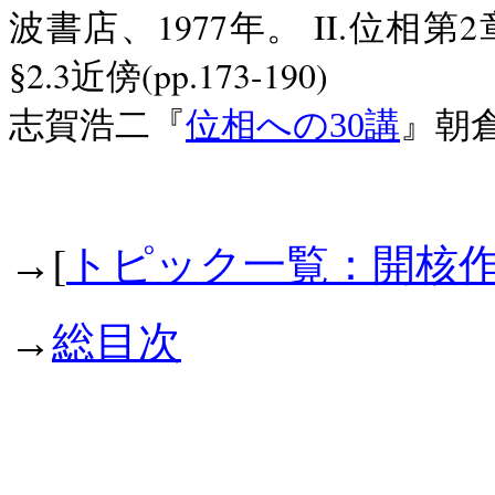
1977
II.
2
波書店、
年。
位相第
2.3
(pp.173-190)
§
近傍
志賀浩二『
位相への
30
講
』朝
[
→
トピック一覧：開核
→
総目次