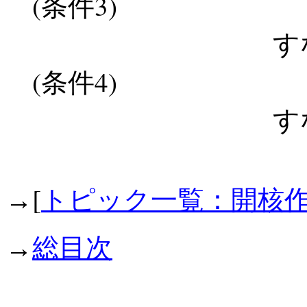
(
3)
条件
すなわ
(
4)
条件
すなわ
[
→
トピック一覧：開核
→
総目次