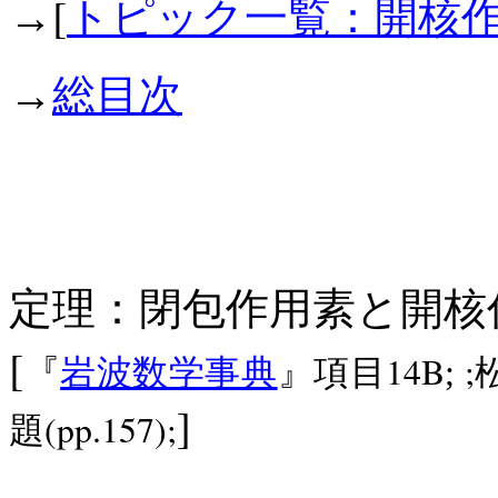
[
→
トピック一覧：開核
→
総目次
定理：閉包作用素と開
[
14B
;
『
岩波数学事典
』項目
;
]
(pp.157);
題