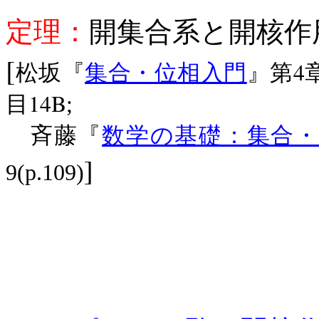
定理：
開集合系と開核
[
4
松坂『
集合・位相入門
』第
14B
目
;
斉藤『
数学の基礎：集合・
]
9(p.109)