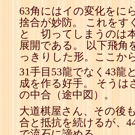
63角にはイの変化をにら
捨合が妙防。 これをす
と 切ってしまうのは
展開である。 以下飛角
っきりした形。ここか
31手目53龍でなく43龍
成を作る好手。 そうは
の中合（途中図）。
大道棋屋さん、その後も7
合と抵抗を続けるが、4
で流石に諦める。