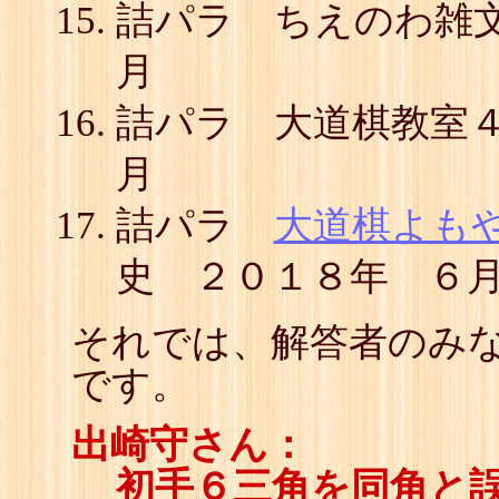
詰パラ ちえのわ雑
月
詰パラ 大道棋教室
月
詰パラ
大道棋よも
史 ２０１８年 ６
それでは、解答者のみな
です。
出崎守さん：
初手６三角を同角と誤