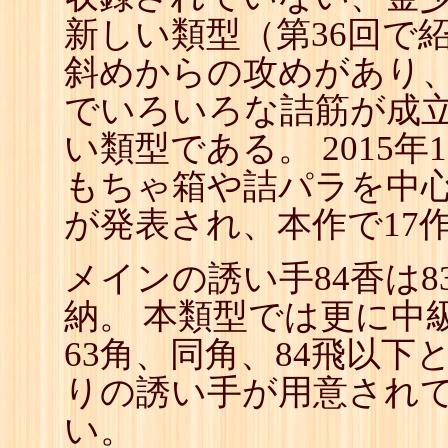
新しい類型（第36回で紹
斜めからの攻めがあり
でいろいろな詰筋が成
い類型である。 2015年
もちゃ箱や詰パラを中
が発表され、本作で17
メインの誘い手84香は8
納。 本類型では更に
63角、同角、84飛以下
りの誘い手が用意され
い。