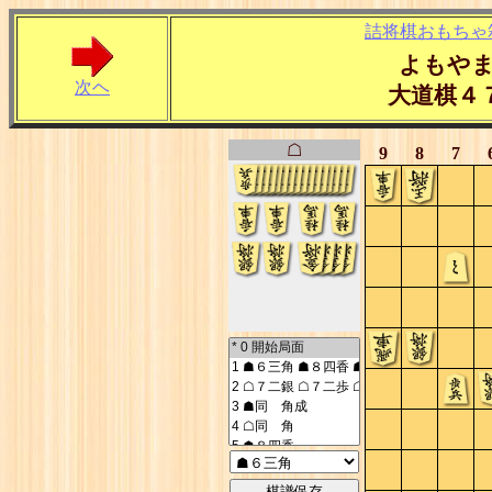
詰将棋おもちゃ
よもやま
次ヘ
大道棋４
☖
9
8
7
棋譜保存