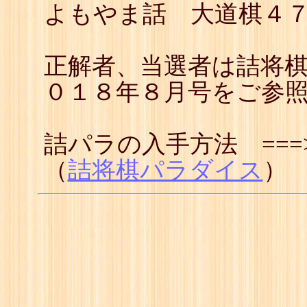
よもやま話 大道棋４
正解者、当選者は詰将
０１８年８月号をご参
詰パラの入手方法 ==
（
詰将棋パラダイス
）