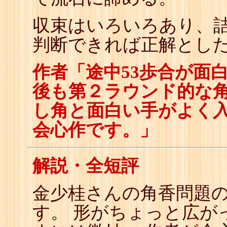
収束はいろいろあり、
判断できれば正解とし
作者「途中53歩合が面
後も第２ラウンド的な
し角と面白い手がよく
会心作です。」
解説・全短評
金少桂さんの角香問題
す。 形がちょっと広が