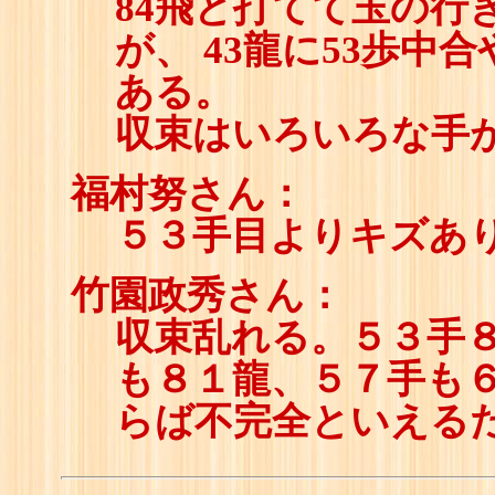
84飛と打てて玉の行
が、 43龍に53歩中
ある。
収束はいろいろな手
福村努さん：
５３手目よりキズあ
竹園政秀さん：
収束乱れる。５３手８
も８１龍、５７手も
らば不完全といえる