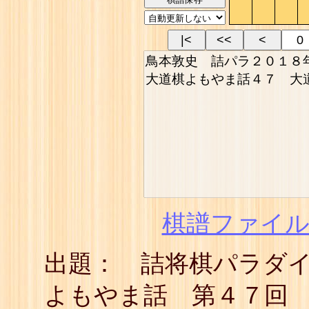
|<
<<
<
棋譜ファイル(
出題： 詰将棋パラダ
よもやま話 第４７回