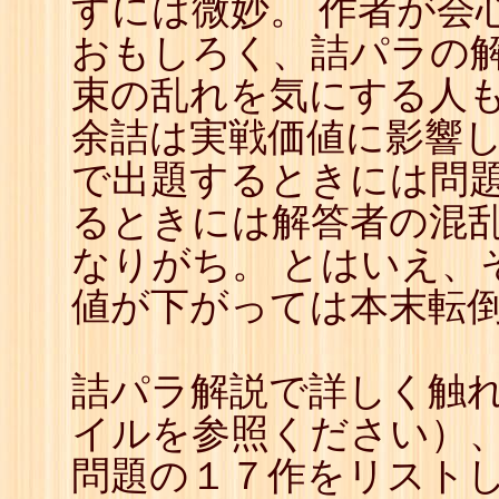
すには微妙。 作者が会
おもしろく、詰パラの
束の乱れを気にする人も
余詰は実戦価値に影響
で出題するときには問
るときには解答者の混
なりがち。 とはいえ、
値が下がっては本末転
詰パラ解説で詳しく触
イルを参照ください）、
問題の１７作をリストし