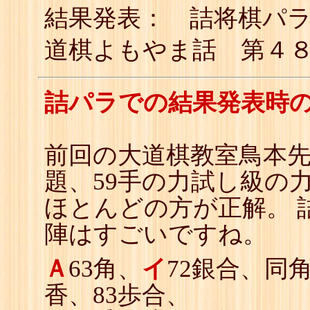
結果発表： 詰将棋パ
道棋よもやま話 第４
詰パラでの結果発表時
前回の大道棋教室鳥本
題、59手の力試し級の
ほとんどの方が正解。 
陣はすごいですね。
Ａ
63角、
イ
72銀合、同
香、83歩合、