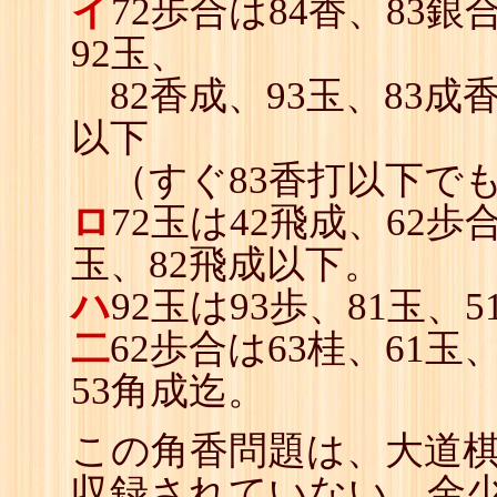
イ
72歩合は84香、83
92玉、
82香成、93玉、83成香
以下
（すぐ83香打以下で
ロ
72玉は42飛成、62歩合
玉、82飛成以下。
ハ
92玉は93歩、81玉、
二
62歩合は63桂、61玉
53角成迄。
この角香問題は、大道
収録されていない、金