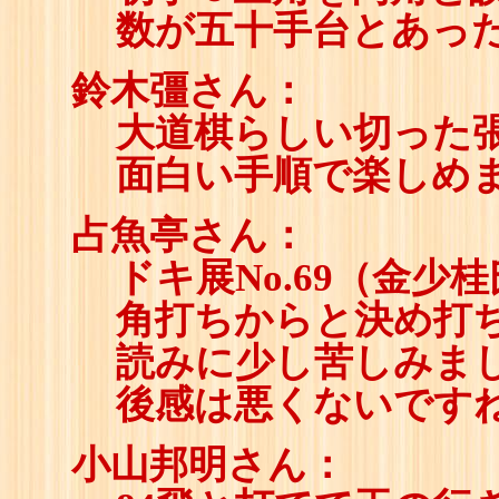
数が五十手台とあっ
鈴木彊さん：
大道棋らしい切った
面白い手順で楽しめ
占魚亭さん：
ドキ展No.69（金
角打ちからと決め打ち
読みに少し苦しみま
後感は悪くないです
小山邦明さん：