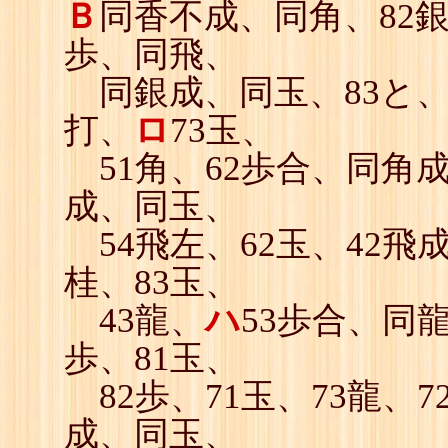
Ｂ
同香不成、同角、82銀
歩、同飛、
同銀成、同玉、83と、
打、
ロ
73玉、
51角、62歩合、同角成
成、同玉、
54飛左、62玉、42飛成
桂、83玉、
43龍、
ハ
53歩合、同龍
歩、81玉、
82歩、71玉、73龍、7
成、同玉、