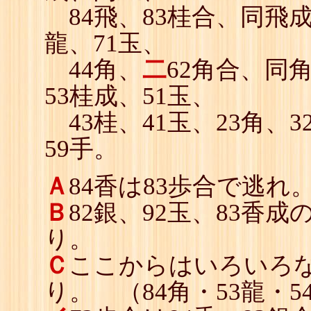
84飛、83桂合、同飛
龍、71玉、
44角、
二
62角合、同
53桂成、51玉、
43桂、41玉、23角、3
59手。
Ａ
84香は83歩合で逃れ
Ｂ
82銀、92玉、83香
り。
Ｃ
ここからはいろいろ
り。 （84角・53龍・5