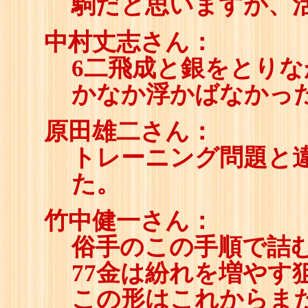
駒だと思いますが、
中村丈志さん：
6二飛成と銀をとり
かなか浮かばなかっ
原田雄二さん：
トレーニング問題と違
た。
竹中健一さん：
俗手のこの手順で詰
77金は紛れを増やす
この形はこれからま