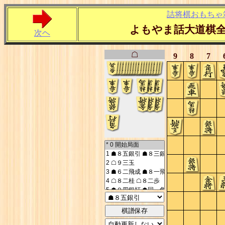
詰将棋おもちゃ
よもやま話大道棋
次ヘ
☖
9
8
7
棋譜保存