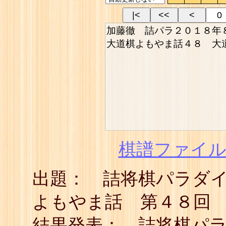
|<
<<
<
棋譜ファイル(
出題： 詰将棋パラダ
よもやま話 第４８回
結果発表： 詰将棋パ