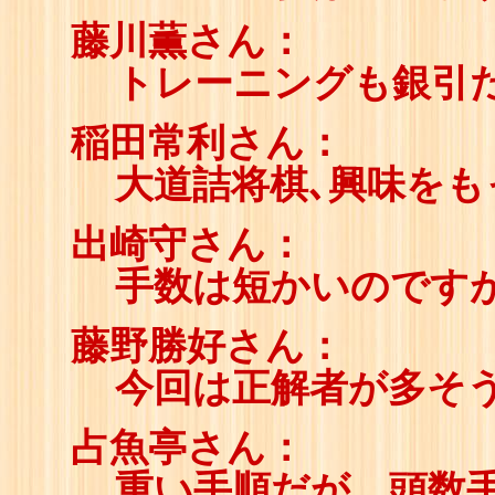
藤川薫さん：
トレーニングも銀引
稲田常利さん：
大道詰将棋､興味をも
出崎守さん：
手数は短かいのです
藤野勝好さん：
今回は正解者が多そ
占魚亭さん：
重い手順だが、頭数