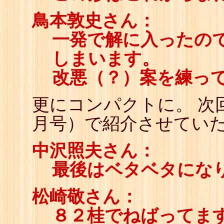
鳥本敦史さん：
一発で解に入ったの
しまいます。
改悪（？）案を練っ
更にコンパクトに。 次
月号）で紹介させてい
中沢照夫さん：
最後はベタベタにな
松崎敬さん：
８２桂でねばってま