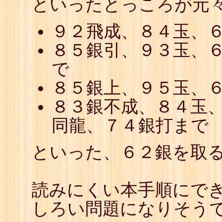
といったとっころが元
９２飛成、８４玉、
８５銀引、９３玉、
で
８５銀上、９５玉、
８３銀不成、８４玉
同龍、７４銀打まで
といった、６２銀を取
読みにくい本手順にで
しろい問題になりそう