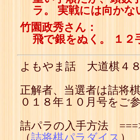
ラ。 実戦には向かな
竹園政秀さん：
飛で銀をぬく。 １２
よもやま話 大道棋４
正解者、当選者は詰将
０１８年１０月号をご
詰パラの入手方法 ==
（
詰将棋パラダイス
）