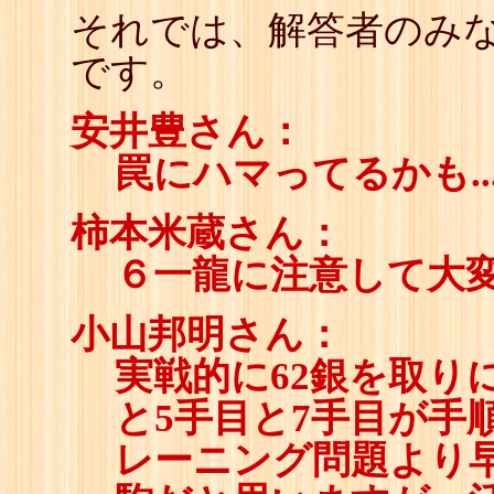
それでは、解答者のみな
です。
安井豊さん：
罠にハマってるかも..
柿本米蔵さん：
６一龍に注意して大
小山邦明さん：
実戦的に62銀を取り
と5手目と7手目が手
レーニング問題より早