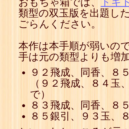
おもちゃ箱では、
ドキド
類型の双玉版を出題し
ごらんください。
本作は本手順が弱いの
手は元の類型よりも増
９２飛成、同香、８
（９２飛成、８４玉
で）
８３飛成、同香、８
８５銀引、９３玉、