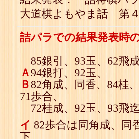
大道棋よもやま話 第
詰パラでの結果発表時
85銀引、93玉、62飛
Ａ
94銀打、92玉、
Ｂ
82角成、同香、84桂、
71歩合、
72桂成、92玉、93飛迄
イ
82歩合は同角成、同香
下。