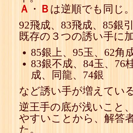
Ａ
・
Ｂ
は逆順でも同じ
92飛成、83飛成、85銀
既存の３つの誘い手に
85銀上、95玉、62角
83銀不成、84玉、76
成、同龍、74銀
など誘い手が増えてい
逆王手の底が浅いこと
やすいことから、解答
た。