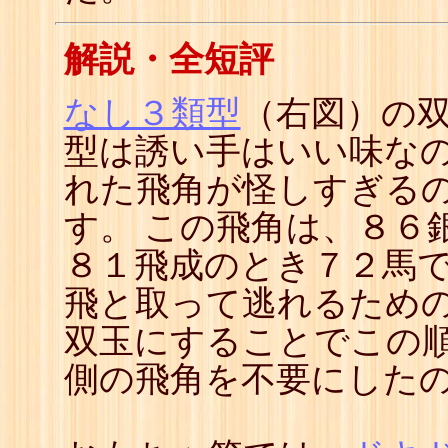
解説・全短評
なし３類型
（右図）の双
型は誘い手はいい味な
れた飛角が怪しすぎる
す。 この飛角は、８６
８１飛成のとき７２馬
飛と取って逃れるための
双玉にすることでこの
側の飛角を不要にした