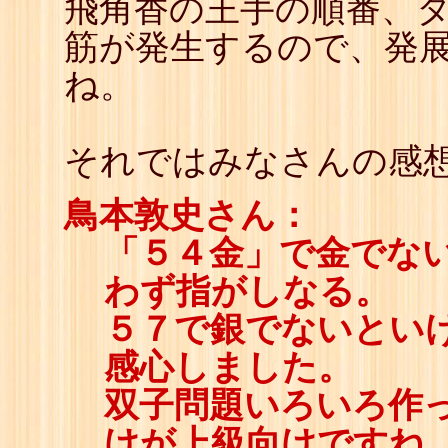
飛角香の王手の順番、
筋が発生するので、発
ね。
それではみなさんの感
鳥本敦史さん：
「５４金」で金でな
わず指がしなる。
５７で銀でないとい
感心しました。
双子問題いろいろ作
けが上級向けですね