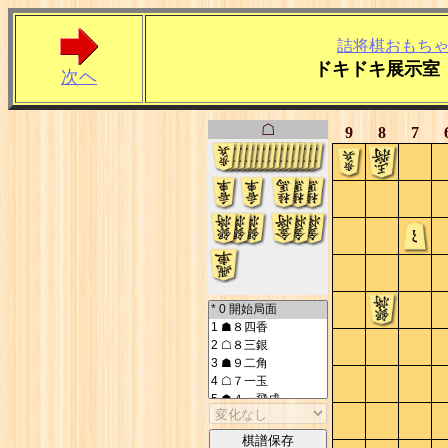
詰将棋おもち
ドキドキ展示室
次ヘ
☖
9
8
7
棋譜保存