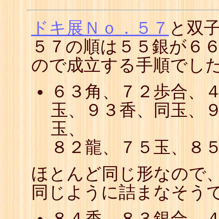
ドキ展Ｎｏ．５７
と双子
５７の順は５５銀が６
ので成立する手順でした
６３角、７２歩合、
玉、９３香、同玉、
玉、
８２龍、７５玉、８
ほとんど同じ形なので
同じように詰まなそう
８４香、８３銀合、