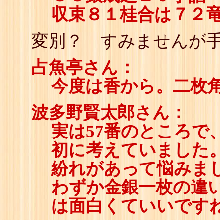
収束８１桂合は７２
変別？ すみませんが
占魚亭さん：
今度は香から。二枚
波多野賢太郎さん：
実は57番のところで
初に考えていました
紛れがあって悩みま
わずか金銀一枚の違
は面白くていいです