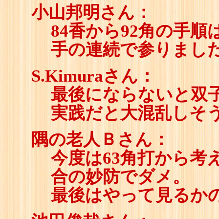
小山邦明さん：
84香から92角の手
手の連続で参りまし
S.Kimuraさん：
最後にならないと双
実践だと大混乱しそ
隅の老人Ｂさん：
今度は63角打から考え
合の妙防でダメ。
最後はやって見るかの