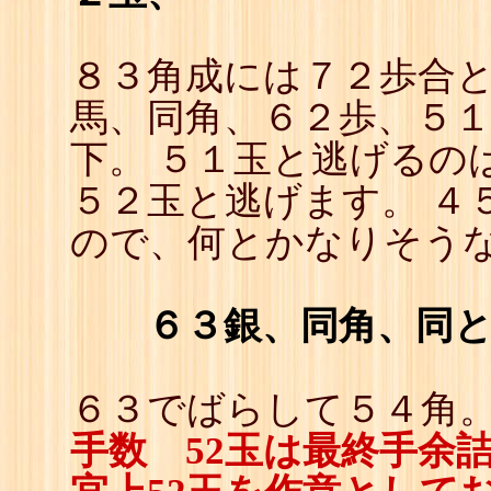
８３角成には７２歩合
馬、同角、６２歩、５
下。 ５１玉と逃げるの
５２玉と逃げます。 ４
ので、何とかなりそう
６３銀、同角、同
６３でばらして５４角。
手数 52玉は最終手余