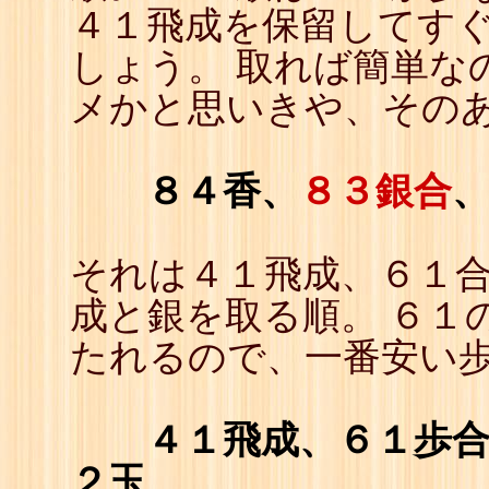
４１飛成を保留してす
しょう。 取れば簡単な
メかと思いきや、その
８４香、
８３銀合
それは４１飛成、６１
成と銀を取る順。 ６１
たれるので、一番安い
４１飛成、６１歩
２玉、