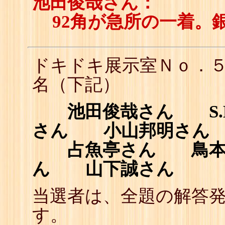
池田俊哉さん：
92角が急所の一着。
ドキドキ展示室Ｎｏ．
名（下記）
池田俊哉さん S.K
さん 小山邦明さん
占魚亭さん 鳥本敦
ん 山下誠さん
当選者は、全題の解答
す。