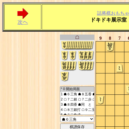
詰将棋おもち
ドキドキ展示室
次ヘ
☖
9
8
7
棋譜保存