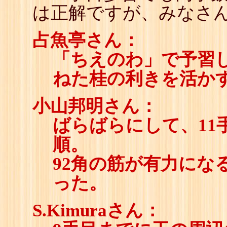
は正解ですが、みなさ
占魚亭さん：
「ちえのわ」で予習
ねた桂の利きを活か
小山邦明さん：
ばらばらにして、11
順。
92角の筋が有力にな
った。
S.Kimuraさん：