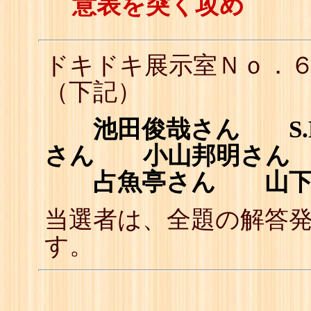
意表を突く攻め
ドキドキ展示室Ｎｏ．
（下記）
池田俊哉さん S.K
さん 小山邦明さん
占魚亭さん 山下
当選者は、全題の解答
す。