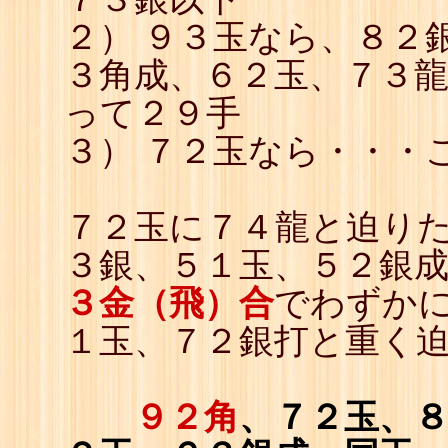
２） ９３玉なら、８２
３角成、６２玉、７３
って２９手
３） ７２玉なら・・・
７２玉に７４龍と迫り
３銀、５１玉、５２銀
３金（飛）合
でわずかに
１玉、７２銀打と重く
９２角
、７２玉、