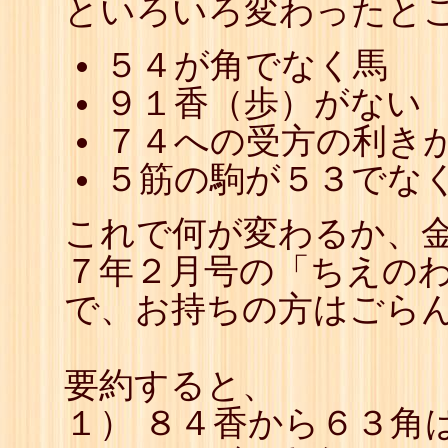
といろいろ変わったと
５４が角でなく馬
９１香（歩）がない
７４への受方の利き
５筋の駒が５３でな
これで何が変わるか、
７年２月号の「ちえの
で、お持ちの方はごら
要約すると、
１） ８４香から６３角