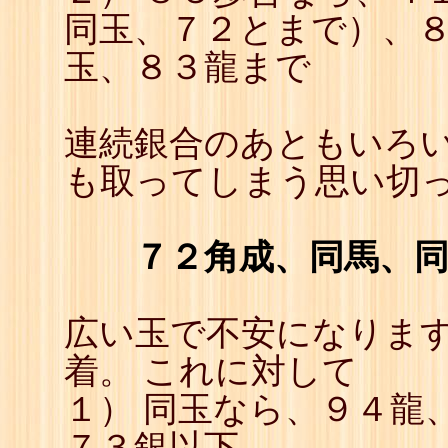
同玉、７２とまで）、
玉、８３龍まで
連続銀合のあともいろい
も取ってしまう思い切
７２角成、同馬、
広い玉で不安になりま
着。 これに対して
１） 同玉なら、９４龍
７３銀以下