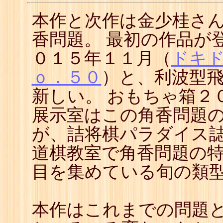
本作と次作は金少桂さ
香問題。 最初の作品が
０１５年１１月（
ドキ
ｏ．５０
）と、利波型
新しい。 おもちゃ箱２
展示室はこの角香問題
が、詰将棋パラダイス
道棋教室で角香問題の
目を集めている旬の類
本作はこれまでの問題