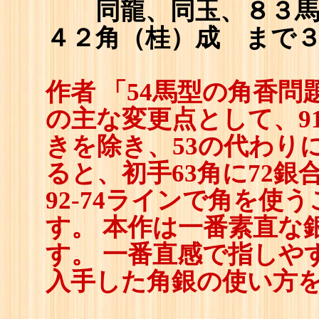
同龍、同玉、８３
４２角（桂）成 まで
作者 「54馬型の角香問
の主な変更点として、9
きを除き、53の代わりに
ると、初手63角に72
92-74ラインで角を
す。 本作は一番素直な
す。 一番直感で指しや
入手した角銀の使い方