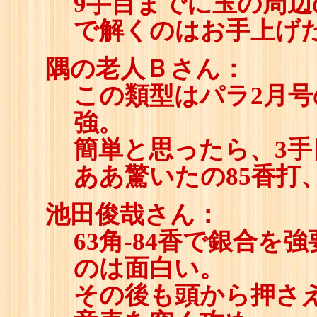
9手目までに玉の周
で解くのはお手上げ
隅の老人Ｂさん：
この類型はパラ2月
強。
簡単と思ったら、3
ああ驚いたの85香打
池田俊哉さん：
63角-84香で銀合
のは面白い。
その後も頭から押さえ