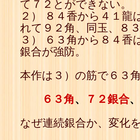
て７２とができない。
２） ８４香から４１龍
れて９２角、同玉、８
３） ６３角から８４香
銀合が強防。
本作は３）の筋で６３
６３角
、
７２銀合
なぜ連続銀合か、変化