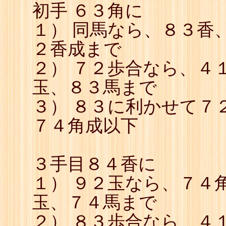
初手 ６３角に
１） 同馬なら、８３香
２香成まで
２） ７２歩合なら、４
玉、８３馬まで
３） ８３に利かせて７
７４角成以下
３手目８４香に
１） ９２玉なら、７４
玉、７４馬まで
２） ８３歩合なら、４