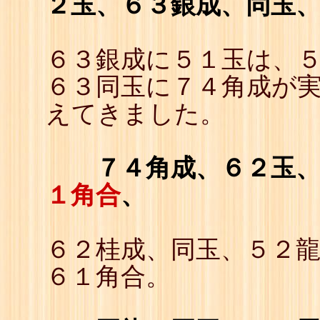
２玉、６３銀成、同玉
６３銀成に５１玉は、
６３同玉に７４角成が
えてきました。
７４角成、６２玉
１角合
、
６２桂成、同玉、５２
６１角合。