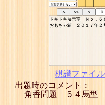
|<
<<
<
棋譜ファイル(
出題時のコメント：
角香問題 ５４馬型