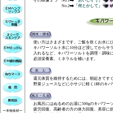
その映像２つ No.1
「おいしそう」
No.2
「何とかして」
使い方はさまざまです。ご飯を炊くお水にひ
キパワーソルト水に10分ほど浸してからサラ
入れるなど、キパワーソルトを調理・調味に
必須栄養素、ミネラルを補います。
還元体質を維持するためには、朝起きてすぐ
野菜ジュースなどに小サジに軽く1杯のキパ
お風呂にはぬるめのお湯に500gのキパワー
疲労回復、高齢者の方の体力回復、美容に効
ー本物食材ー