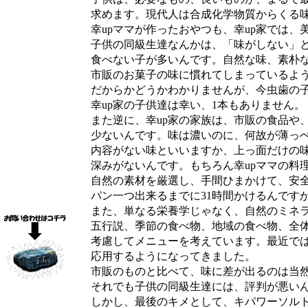
求めます。現代人は合成化学物質からくる味
幸upママが作ったおやつも、幸up家では、
子供の同級生達なんかは、「味がしない」と
食べない子が多いんです。自然な味、素朴な
市販のお菓子の味に慣れてしまっているよう
だからかどうかわかりませんが、今虫歯の子
幸up家の子供達は幸い、1本もありません。
また逆に、幸up家の家族は、市販の食品や、
少ないんです。味は濃いのに、何故が薄っぺ
内容がない味といいますか、上っ面だけの味
深みがないんです。もちろん幸upママの料理
自然の素材を厳選し、手間ひまかけて、安全
パン一つ出来るまでに31時間かけるんですか
また、単なる栄養学じゃなく、自然のミネラ
五行説、季節の食べ物、地域の食べ物、全体
考慮してメニューを考えています。最近では
応用するようになってきました。
市販のものと比べて、味に差が出るのは当然
それでも子供の同級生達には、評判が悪いん
しかし、最後のキメとして、キパワーソルト