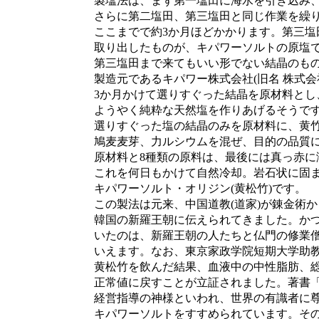
製塩法は、まず第一塩田に海水を引き込み、
さらに第二塩田、第三塩田と同じ作業を繰り
ここまでで約3か月ほどかかります。第三塩
取り出したものが、キパワーソルトの原塩
第三塩田まで来てもいい形でない結晶のもの
製造元であるキパワー株式会社(旧名 株式会
3か月かけて選りすぐった結晶を原材料とし
ようやく純粋な天然塩を作りあげるそうで
選りすぐった塩の結晶のみを原材料に、黄竹
鳩麦麦芽、力ルシウムを混ぜ、目的の品質に達
原材料と8種類の原料は、最後には真っ赤に
これを何日もかけて自然冷却。岩石状に固ま
キパワーソルト・オリジン(黄松竹)です。
この製法は元来、中国道教(道家)が錬金術か
韓国の新羅王朝に伝えられてきました。かつ
いたのは、新羅王朝の人たちと仏門の修業僧
いえます。なお、東京家政学院短期大学助教
黄松竹を飲んだ結果、血液中の中性脂肪、総
正常値に戻すことが立証されました。著書「い
経営指導の神様といわれ、世界の有識者に尊
キパワーソルトをすすめられています。その