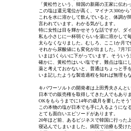
「黄松竹という、韓国の新羅の王家に伝わっ
この塩は還元電位が高く、マイナス300からマ
これを水に溶かして飲んでいると、体調が間
言われています。わかる気がします。
特に女性は目を輝かせそうな話ですが、ダイ
私も小さじに一杯弱ぐらいを湯に溶かして毎
太らなくなりました。むしろ、ここ1か月で
それから尿酸値にも変化が出ました。7月7日に
いまは5くらいに下がっています。そういう意
確かに、黄松竹はいい塩です。難点は塩にし
薬と考えておかないと、普通はちょっと手を
いま記したような製造過程を知れば無理もな
キパワーソルトの開発者は上田秀夫さんとい
日本での販売権を取得してきた人でもありま
OKをもらうまでに14年の歳月を要したそう
この本物の塩が日本でも手に入るようになる
とても面白いエピソードがあります。
20年ほど前、あるビジネスで韓国に行った上
寝込んでしまいました。病院で治療も受けた