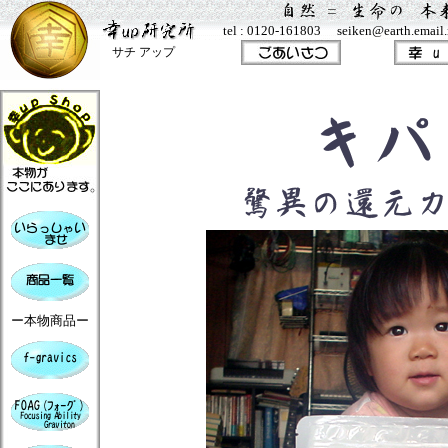
tel : 0120-161803 seiken@earth.email.n
サチ アップ
ー本物商品ー