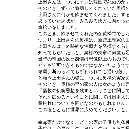
上田さんは「ついにオレは韓国で死ぬのか」
そのとき、ずっと看病してくれていた奥様の
上田さんに何かを飲ませてくれました。する
思っていた病状が、みるみる快方に向かった
命拾いをしました。
このとき、飲ませてくれたのが黄松竹でし
つまり、上田さんの奥様は、新羅王朝家の由
上田さんは、奇跡的な治癒力を発揮するらし
知ってもらいたいと、奥様の実家に何度も足
当時の韓国の反日感情は想像以上のものでし
とても許可できるものではなかったようで
結局、断わられても断わられても通い続け、
と願う上田さんの姿に、ついに奥様の実家の
そのとき、奥様の里の家の人は次のように言
「儒教の伝統思想を残すということに関して
それを広めるということに関しては日本人に
黄松竹についても同じなのかもしれません。
この塩とともに世界に広めてください」と
幸up家だけでなく、どこの家の子供も無条件
子供は、必要なもの、良いものが、まるで最