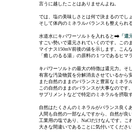
言うに越したことはありませんよね。
では、塩の美味しさとは何で決まるのでしょ
そして体内のミネラルバランスも整えられる
水道水にキパワーソルトを入れると
「還
すごい勢いで還元されていくのです。このま
マイナス150mV前後の値を示します。こん
「癒しのるる湯」の原料の１つであるヒマラ
キパワーソルトの最大の特徴は還元力。そして
有害な汚染物質を分解消去させているから安
また自然のままのバランスと豊富なミネラ
この自然のままのバランスが大事なのです。
サプリメントなどで特定のミネラルを摂取す
自然はたくさんのミネラルがバランス良くあ
人間も自然の一部なんですから、自然が良い
工業用の塩であり、NaClだけなんです。こ
大きな間違いであることに気付いてください