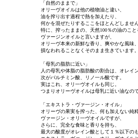
「自然のままで」
オリ一ヴオイルは他の植物油と違い、
油を搾り出す過程で熱を加えたり、
何かを混ぜたりするここをほとんどしませ
特に、搾ったままの、天然100％の油のこと
ヴァージンオイルと言いますが、
オリ一ヴ本来の新鮮な香り、爽やかな風味、
損なわれることなくそのまま生きています
「母乳の脂肪に近い」
人の母乳や体脂の脂肪酸の割合は、オレイン
次がバルチミン酸、リノ一ル酸です。
実はこれ、オリ一ヴオイルも同じ。
つまりオリーヴオイルは母乳に近い油なの
「エキストラ・ヴァ一ジン・オイル」
オリーヴの果実を搾った、何も加えない純粋
ヴァージン・オリ一ヴオイルですが、
さらに、完全な食味と香りを持ち、
最大の酸度がオレイン酸として１％以下の