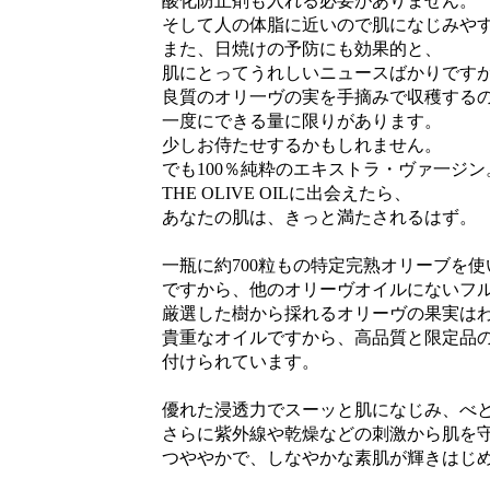
酸化防止剤も入れる必要がありません。
そして人の体脂に近いので肌になじみやす
また、日焼けの予防にも効果的と、
肌にとってうれしいニュースばかりです
良質のオリ一ヴの実を手摘みで収穫するの
一度にできる量に限りがあります。
少しお侍たせするかもしれません。
でも100％純粋のエキストラ・ヴァ一ジン
THE OLIVE OILに出会えたら、
あなたの肌は、きっと満たされるはず。
一瓶に約700粒もの特定完熟オリーブを使
ですから、他のオリーヴオイルにないフルー
厳選した樹から採れるオリーヴの果実はわず
貴重なオイルですから、高品質と限定品の証
付けられています。
優れた浸透力でスーッと肌になじみ、べと
さらに紫外線や乾燥などの刺激から肌を守り
つややかで、しなやかな素肌が輝きはじめ