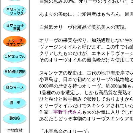
自然の恵み100%。オリーヴのうるおいで、
あまりの美upに、ご愛用者はもちろん、周囲
自然派オリーヴ化粧品で美肌美人の実現。
オリーヴの果実を搾り、加熱処理しない生の
ヴァージンオイルと呼びます。この中でも酸
クリアしたものだけが、エキストラヴァージ
そのオリーヴオイルの最高峰だけを使用して
スキンケアの歴史は、古代の地中海沿岸で収
小豆島は、日本で初めてオリーブの栽培地と
6000年の歴史を持つオリーヴ。約800品種
1品種のみを選定し、しかも高品質な完熟オ
ひと粒ひと粒手摘みで収穫しておりますから
オリーヴオイルだけでスキンケアされていた
作家・
宇野千代さん
も大のお気に入りでし
あなたもどうぞ本物のオリーヴスキンケアを
ー本物食材ー
「小豆島産のオリ一ヴ」