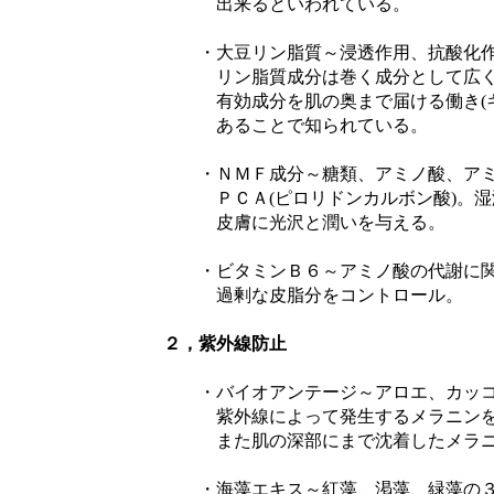
出来るといわれている。
・大豆リン脂質～浸透作用、抗酸化作用
リン脂質成分は巻く成分として広く生体
有効成分を肌の奥まで届ける働き(キャ
あることで知られている。
・ＮＭＦ成分～糖類、アミノ酸、アミノ酸
ＰＣＡ(ピロリドンカルボン酸)。湿潤
皮膚に光沢と潤いを与える。
・ビタミンＢ６～アミノ酸の代謝に関与
過剰な皮脂分をコントロール。
２，紫外線防止
・バイオアンテージ～アロエ、カッコ
紫外線によって発生するメラニンを抑制
また肌の深部にまで沈着したメラニン
・海藻エキス～紅藻、渇藻、緑藻の３種