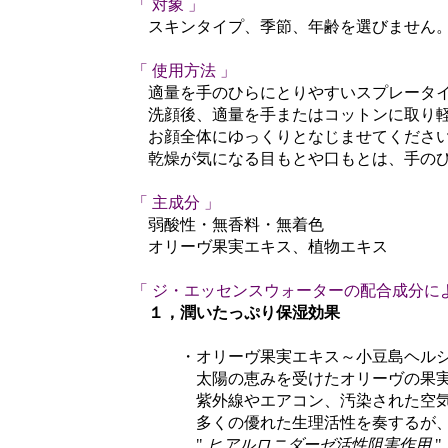
「 対象 」
スキンタイプ、季節、年齢を選びません
「 使用方法 」
適量を手のひらにとりやすいスプレータイ
洗顔後、適量を手またはコットンに取り軽
お顔全体にゆっくりとなじませてくださ
乾燥が気になる目もとや口もとは、手のひら
「 主成分 」
弱酸性・無香料・無着色
オリーヴ果実エキス、植物エキス
「 ジ・エッセンスウォーターの配合成分に
１，潤いたっぷり保湿効果
・オリーヴ果実エキス～小豆島ヘルシーラ
太陽の恵みを受けたオリーヴの果実から
紫外線やエアコン、汚染された空気によ
多くの優れた生理活性を奏するが、特筆
"
ヒアルロニダーゼ活性阻害作用
"