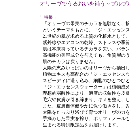
オリーヴでうるおいを補う～プルプ
「 特長 」
「オリーヴの果実のチカラを無駄なく、捨
というテーマをもとに、「ジ・エッセンス
21世紀の肌が求める上質の化粧水として、
紫外線やエアコンの乾燥、ストレスや季節
肌は本来持っているチカラを失い、バラン
高機能の美容成分を与えても、角質層のう
肌のチカラは戻りません。
太陽の恵みいっぱいのオリーヴから抽出した
植物エキスも高配合の「ジ・エッセンスウォ
スピーディに送り込み、細胞のひとつひとつ
「ジ・エッセンスウォーター」は植物成分・
理想的弱酸性により、適度の収斂性を皮膚に
毛穴や皮膚が引き締まり、キメを整え、し
また、皮膚自体健やかに保つ働きをし、み
太陽をたっぷり浴びて育つオリーヴの力を
手摘みした果実を搾り、ポリフェノールもオ
生まれる特別限定品をお届けします。