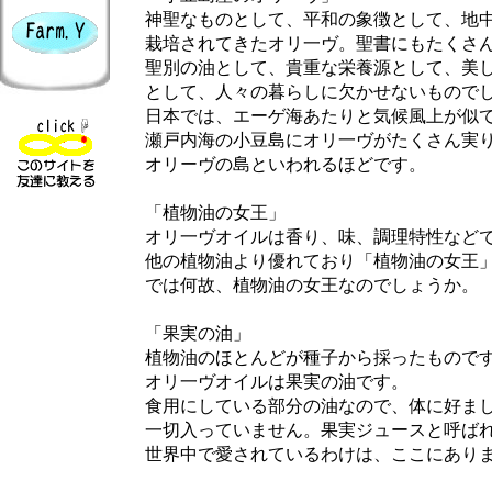
神聖なものとして、平和の象徴として、地中
栽培されてきたオリ一ヴ。聖書にもたくさん
聖別の油として、貴重な栄養源として、美し
として、人々の暮らしに欠かせないもので
日本では、エーゲ海あたりと気候風上が似て
瀬戸内海の小豆島にオリ一ヴがたくさん実
オリーヴの島といわれるほどです。
「植物油の女王」
オリ一ヴオイルは香り、味、調理特性など
他の植物油より優れており「植物油の女王」
では何故、植物油の女王なのでしょうか。
「果実の油」
植物油のほとんどが種子から採ったもので
オリ一ヴオイルは果実の油です。
食用にしている部分の油なので、体に好まし
一切入っていません。果実ジュースと呼ば
世界中で愛されているわけは、ここにあり