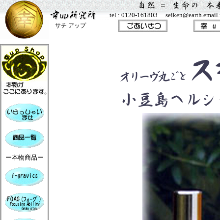
tel : 0120-161803 seiken@earth.email.n
サチ アップ
ー本物商品ー