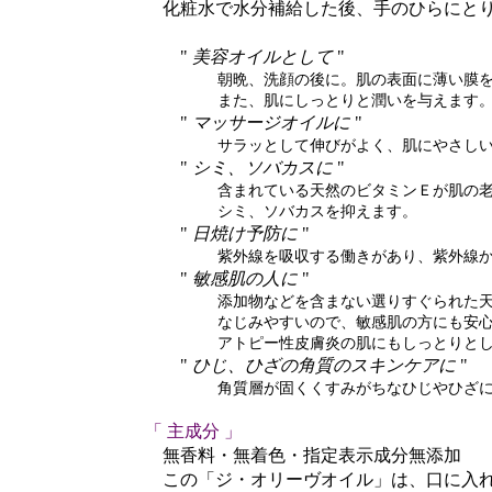
化粧水で水分補給した後、手のひらにとり、
"
美容オイルとして
"
朝晩、洗顔の後に。肌の表面に薄い膜を作っ
また、肌にしっとりと潤いを与えます。更に皮
"
マッサージオイルに
"
サラッとして伸びがよく、肌にやさしいので
"
シミ、ソバカスに
"
含まれている天然のビタミンＥが肌の老化を
シミ、ソバカスを抑えます。
"
日焼け予防に
"
紫外線を吸収する働きがあり、紫外線から
"
敏感肌の人に
"
添加物などを含まない選りすぐられた天然の
なじみやすいので、敏感肌の方にも安心して
アトピー性皮膚炎の肌にもしっとりとした潤
"
ひじ、ひざの角質のスキンケアに
"
角質層が固くくすみがちなひじやひざに、よく
「 主成分 」
無香料・無着色・指定表示成分無添加
この「ジ・オリーヴオイル」は、口に入れ