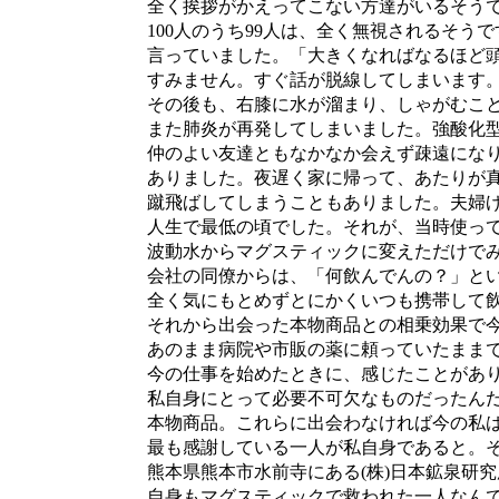
全く挨拶がかえってこない方達がいるそうで
100人のうち99人は、全く無視されるそう
言っていました。「大きくなればなるほど頭
すみません。すぐ話が脱線してしまいます。
その後も、右膝に水が溜まり、しゃがむこと
また肺炎が再発してしまいました。強酸化型
仲のよい友達ともなかなか会えず疎遠になり
ありました。夜遅く家に帰って、あたりが真
蹴飛ばしてしまうこともありました。夫婦げ
人生で最低の頃でした。それが、当時使って
波動水からマグスティックに変えただけでみ
会社の同僚からは、「何飲んでんの？」とい
全く気にもとめずとにかくいつも携帯して飲
それから出会った本物商品との相乗効果で今
あのまま病院や市販の薬に頼っていたままで
今の仕事を始めたときに、感じたことがありま
私自身にとって必要不可欠なものだったんだ
本物商品。これらに出会わなければ今の私は
最も感謝している一人が私自身であると。そ
熊本県熊本市水前寺にある(株)日本鉱泉研究所
自身もマグスティックで救われた一人なん