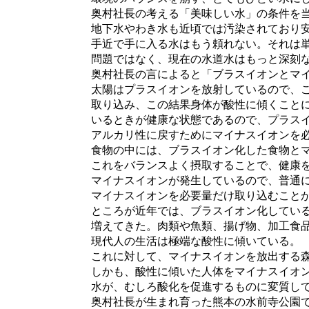
奥村社長の考える「美味しい水」の条件を当
地下水やわき水も近頃では汚染されており安
手近で手に入る水はもう頼れない。それは単
問題ではなく、現在の水道水はもっと深刻な
奥村社長の言によると「ブラスイオンとマイ
太陽はプラスイオンを放射しているので、こ
取り込み、この結果身体が酸性に傾くことに
いるときが健康な状態であるので、プラスイ
アルカリ性に戻すためにマイナスイオンを必
食物の中には、ブラスイオン化した食物とマ
これをバランスよく摂取することで、健康を
マイナスイオンが発生しているので、普通に
マイナスイオンを必要量だけ取り込むことが
ところが近年では、ブラスイオン化している
増えてきた。肉類や魚類、揚げ物、加工食品
現代人の生活は極端な酸性に傾いている。
これに対して、マイナスイオンを放出する森
しかも、酸性に傾いた人体をマイナスイオン
水が、むしろ酸化を促進するものに変質して
奥村社長が生まれ育った熊本の水前寺公園で