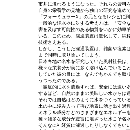
市井に溢れるようになった。それらの資料を
自身の栄養学の見地から独自の研究を進めて
「フォーミュラーX」の元となるレシピに到
一般的な浄水器に対する考え方は、「安全な
害を及ぼす可能性のある物質をいかに効率的
いる。このため、濾過装置は進化して、純粋
技術さえある。
しかし、こうした濾過装置は、雑菌や塩素は
まで同時に取り除いてしまう。
日本各地の名水を研究していた奥村社長は、
様々な栄養分が実に多く溶け込んでいること
していた彼の目には、なんでもかんでも取り
うつったのである。
「徹底的に水を濾過すれば、安全には違いあ
するほど、自然のままの美味しい水からは遠
それでは自然はどのように水をつくっている
土の中に浸み入って再び地表に湧き出す過程
ミネラル成分などのさまざまなエネルギーを
種々雑多な成分が豊富に混ざった水こそ名水
そんなに神経質に濾過したりしなくてもいい