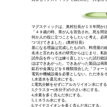
マグスティックは、奥村社長が１５年間かけ
「４９歳の時、胃がんを宣告され、死を間近
何か人の役に立つことをしたいと考え、必死
つづけてきました」(奥村社長)
基になる理論は完成したものの、料理屋の経
名水と言われる水の研究からはじまり、私財
試作品を作っては練り直しといった試行錯誤
ほぼできあがった。できあがった製品は画期
鉱石や金属などを６種類混合した「フォーミ
電気や機械設備を必要としない。ただ水をそ
1,水道水を還元水にする。
2,電気分解をせずにアルカリイオン水にする
3,クラスター(水分子)の小さい水にする。
4,水素を多く含んだ水にする。
5,ミネラル水にする。
6,マイナスイオンを多く含んだ水にする。