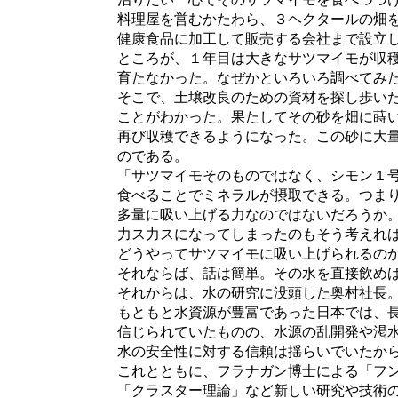
料理屋を営むかたわら、３ヘクタールの畑を
健康食品に加工して販売する会社まで設立
ところが、１年目は大きなサツマイモが収穫
育たなかった。なぜかといろいろ調べてみた
そこで、土壌改良のための資材を探し歩いた
ことがわかった。果たしてその砂を畑に蒔い
再び収穫できるようになった。この砂に大量
のである。
「サツマイモそのものではなく、シモン１号
食べることでミネラルが摂取できる。つまり
多量に吸い上げる力なのではないだろうか。
力ス力スになってしまったのもそう考えれば
どうやってサツマイモに吸い上げられるのか
それならば、話は簡単。その水を直接飲めばい
それからは、水の研究に没頭した奥村社長。
もともと水資源が豊富であった日本では、長
信じられていたものの、水源の乱開発や渇水
水の安全性に対する信頼は揺らいでいたから
これとともに、フラナガン博士による「フン
「クラスター理論」など新しい研究や技術の