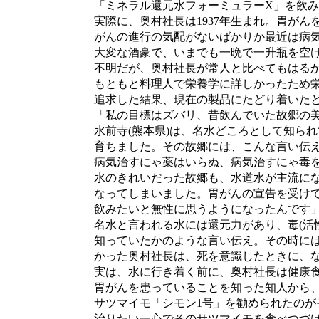
「ミネラル還元水フォーミュラーX」を飲み
実際に、奥村社長は1937年生まれ。胃がんを
がんの進行の気配がないばかりか最近は病気
大変な酒豪で、いまでも一晩で一升瓶を空け
不明だが、奥村社長が常人と比べてもはるか
もともと料理人で栄養学に詳しかったため栄
追求した結果、現在の製品にたどり着いたと
「私の目標はズバリ、昔飲んでいた故郷の美
水前寺(熊本県)は、名水どころとして知られ
育ちました。その故郷には、こんな言い伝え
病気治すにゃ薬はいらぬ、病気治すにゃ毒を
水のきれいだった故郷も、水道水が主流にな
なってしまいました。胃がんの宣告を受けて
飲みたいと無性に思うようになったんです」(
名水と言われる水には還元力があり、毒(活性
知っていたかのような言い伝え。その時には
かった奥村社長は、死を意識したときに、な
実は、水に行き着く前に、奥村社長は健康食
胃がんを患っていることを知った知人から、
サツマイモ「シモン1号」を勧められたのが
治りたい一心でそのサツマイモを食べつづけ