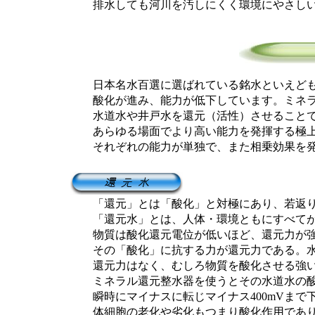
排水しても河川を汚しにくく環境にやさしい
日本名水百選に選ばれている銘水といえども
酸化が進み、能力が低下しています。ミネラ
水道水や井戸水を還元（活性）させることで以
あらゆる場面でより高い能力を発揮する極上
それぞれの能力が単独で、また相乗効果を発
「還元」とは「酸化」と対極にあり、若返り
「還元水」とは、人体・環境ともにすべてが
物質は酸化還元電位が低いほど、還元力が強
その「酸化」に抗する力が還元力である。水道
還元力はなく、むしろ物質を酸化させる強い
ミネラル還元整水器を使うとその水道水の酸
瞬時にマイナスに転じマイナス400mVまで
体細胞の老化や劣化もつまり酸化作用であり