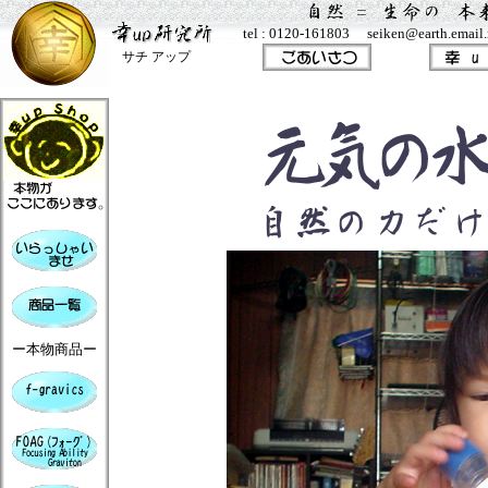
tel : 0120-161803 seiken@earth.email.n
サチ アップ
ー本物商品ー