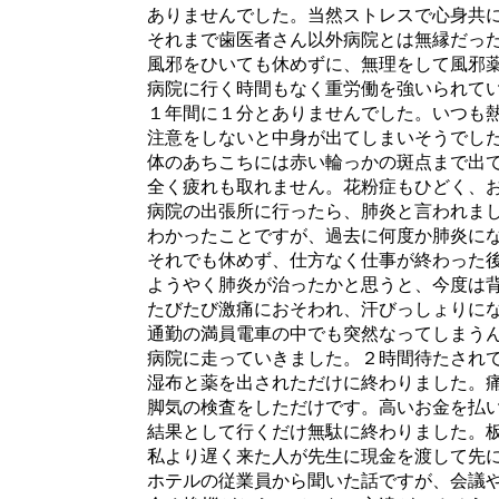
ありませんでした。当然ストレスで心身共に
それまで歯医者さん以外病院とは無縁だった
風邪をひいても休めずに、無理をして風邪薬
病院に行く時間もなく重労働を強いられてい
１年間に１分とありませんでした。いつも熱
注意をしないと中身が出てしまいそうでした。
体のあちこちには赤い輪っかの斑点まで出て
全く疲れも取れません。花粉症もひどく、お
病院の出張所に行ったら、肺炎と言われまし
わかったことですが、過去に何度か肺炎にな
それでも休めず、仕方なく仕事が終わった後
ようやく肺炎が治ったかと思うと、今度は背
たびたび激痛におそわれ、汗びっしょりにな
通勤の満員電車の中でも突然なってしまうん
病院に走っていきました。２時間待たされて
湿布と薬を出されただけに終わりました。痛
脚気の検査をしただけです。高いお金を払い
結果として行くだけ無駄に終わりました。板
私より遅く来た人が先生に現金を渡して先に
ホテルの従業員から聞いた話ですが、会議や