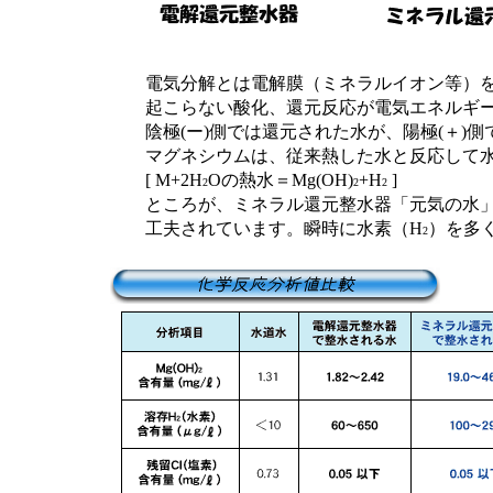
電気分解とは電解膜（ミネラルイオン等）を
起こらない酸化、還元反応が電気エネルギー
陰極(ー)側では還元された水が、陽極(＋)側
マグネシウムは、従来熱した水と反応して水
[ M+2H
Oの熱水＝Mg(OH)
+H
]
2
2
2
ところが、ミネラル還元整水器「元気の水」
工夫されています。瞬時に水素（H
）を多
2