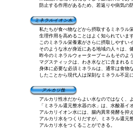
防止する作用があるため、若返りや病気の防
私たちが食べ物などから摂取するミネラル栄
生理作用を高めることはよく知られています
このミネラル栄養素がさらに摂取しやすいイ
そのような水が身近にある地域の人々は、健
昨今のミネラルウォーターブームもそのよう
マグスティックは、わき水などに含まれるミ
身体に必要な必須ミネラルは、通常は食物な
したことから現代人は深刻なミネラル不足に
アルカリ性水だからよい水なのではなく、よ
「ミネラル還元整水器の水」は、水酸基イオ
アルカリイオン水には、腸内異常発酵を抑え
アルカリ水をつくりだすが、ミネラル還元整
アルカリ水をつくることができる。