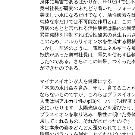
身体に無害であるばかりか、H
Oだけでは
2
奥村社長が研究の末たどり着いた「フォーミ
美味しい水になるだけでなく、活性酸素を除
純粋な水だけでは不可能な作用とは、この「
万病のもとと言われる活性酸素は腸内の異常
異常発酵を抑制すれば活性酸素の発生もおさ
このため、アルカリイオン水を生成する機械
しかし、前述のように、電気エネルギーを加
抵抗があった奥村社長は、電気を使わず鉱物
したのである。さらにこの結果、つくった本
ができたのである。
マイナスイオンが人を健康にする
「本来の水は命を育み、守り、育てることが
ならないものですが、これらはブラスイオン
人間は弱アルカリ性のpH(ベーハー)7.4程度で
死にいたります。太陽光線などを浴びたり、
ブラスイオンを取り込み、酸性に傾いた身体
戻してくれるもの、それが水だったのです。
水は本来の姿をどんどん歪められてしまい、
環境のバランスを崩す、とてもひどい水にし