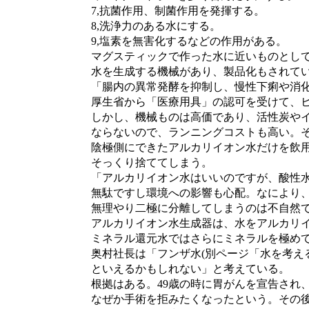
7,抗菌作用、制菌作用を発揮する。
8,洗浄力のある水にする。
9,塩素を無害化するなどの作用がある。
マグスティックで作った水に近いものとして
水を生成する機械があり、製品化もされてい
「腸内の異常発酵を抑制し、慢性下痢や消化
厚生省から「医療用具」の認可を受けて、ヒ
しかし、機械ものは高価であり、活性炭やイ
ならないので、ランニングコストも高い。そ
陰極側にできたアルカリイオン水だけを飲用
そっくり捨ててしまう。
「アルカリイオン水はいいのですが、酸性水
無駄ですし環境への影響も心配。なにより、
無理やり二極に分離してしまうのは不自然です
アルカリイオン水生成器は、水をアルカリイ
ミネラル還元水ではさらにミネラルを極めて
奥村社長は「フンザ水(別ページ「水を考える
といえるかもしれない」と考えている。
根拠はある。49歳の時に胃がんを宣告され、
なぜか手術を拒みたくなったという。その後