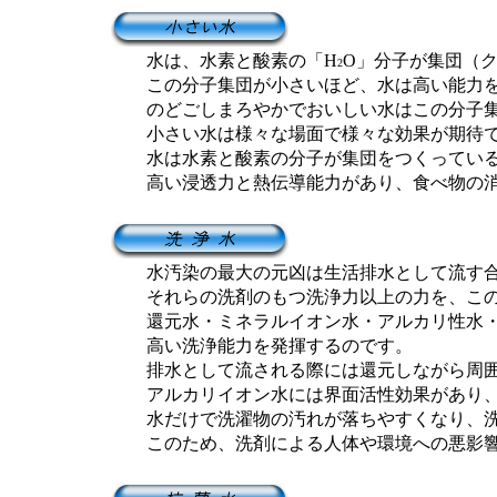
水は、水素と酸素の「H
O」分子が集団（
2
この分子集団が小さいほど、水は高い能力を
のどごしまろやかでおいしい水はこの分子集
小さい水は様々な場面で様々な効果が期待で
水は水素と酸素の分子が集団をつくっている
高い浸透力と熱伝導能力があり、食べ物の消
水汚染の最大の元凶は生活排水として流す合
それらの洗剤のもつ洗浄力以上の力を、この
還元水・ミネラルイオン水・アルカリ性水・
高い洗浄能力を発揮するのです。
排水として流される際には還元しながら周囲
アルカリイオン水には界面活性効果があり、
水だけで洗濯物の汚れが落ちやすくなり、洗
このため、洗剤による人体や環境への悪影響