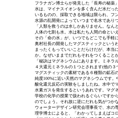
フラナガン博士らが発見した「長寿の秘薬」
水は、マイナスイオンを多く含んだ水だった
いるものの、採取できる地域は限られ、フン
水源の乱開発によっていつまで名水でありつ
「人類を救うのは水しかありません。なんと
人体の七割も水。水は私たち人間の命といえ
その「命の水」が、いつでもどこでも手軽に
奥村社長の開発したマグスティックというわ
まったくもっていいことだらけだが、本当に
か。なぜいままでだれもそれをつくることが
「秘訣はマグネシウムにあります。ミネラル
４大還元ミネラルの１つとされます(他の３つ
マグスティックの素材である６種類の鉱石の
純度100%に近い天然のマグネシウムです。
酸化還元反応の実験をしましたね。水中でマ
水素ガスを発生するというあれです。マグネ
学校の化学の授業で扱われるぐらいですから
のでしょう。それ故に逆にだれも気がつかな
ウォーターデザイン研究会理事長で、水の専
理学博士によると、「わかってしまえばコロ