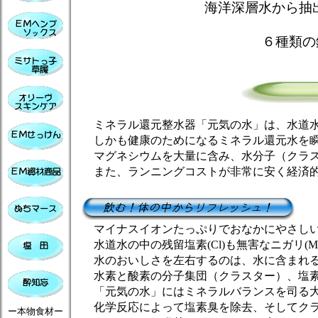
海洋深層水から抽
６種類の
ミネラル還元整水器「元気の水」は、水道水
しかも健康のためになるミネラル還元水を瞬
マグネシウムを大量に含み、水分子（クラス
また、ランニングコストが非常に安く経済的
マイナスイオンたっぷりでおなかにやさしい
水道水の中の残留塩素(Cl)も無害なニガリ(Mg
水のおいしさを左右するのは、水に含まれる
水素と酸素の分子集団（クラスター）、塩素
「元気の水」にはミネラルバランスを司る大
化学反応によって塩素臭を除去、そしてクラ
ー本物食材ー