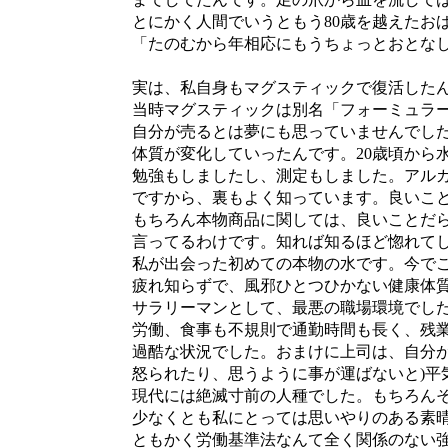
とにかく人間でいうともう80歳を越えたおば
「たのむから年相応にもうちょっとおとなし
実は、私自身もマグスティックで復活したんで
当時マグスティックは別名「フォーミュラー
自分が売るとは夢にも思っていませんでした
体質が変化していったんです。20歳頃から水
勉強もしましたし、測定もしました。アルカ
ですから、裏もよく知っています。良いこと
もちろん本物商品に関しては、良いことだら
言ってるわけです。知れば知るほど惚れてし
私が出会った初めての本物の水です。今でこそ
疲れ知らずで、風邪ひとつひかない健康体質
サラリーマンとして、最悪の職場環境でした
労働、食事も不規則で通勤時間も長く、残業
過酷な状況でした。おまけに上司は、自分が気
怒られたり、思うように事が運ばないと)平気
現代には絶滅寸前の人種でした。もちろんそ
少なくとも私にとっては思いやりのある素晴
ともかく労働基準法なんて全く関係のない強