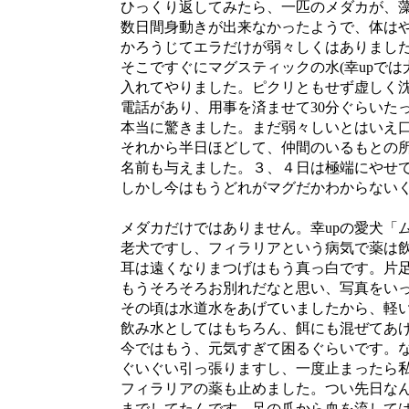
ひっくり返してみたら、一匹のメダカが、藻
数日間身動きが出来なかったようで、体はや
かろうじてエラだけが弱々しくはありました
そこですぐにマグスティックの水(幸upでは
入れてやりました。ピクリともせず虚しく沈
電話があり、用事を済ませて30分ぐらいたっ
本当に驚きました。まだ弱々しいとはいえ口
それから半日ほどして、仲間のいるもとの所
名前も与えました。３、４日は極端にやせて
しかし今はもうどれがマグだかわからないく
メダカだけではありません。幸upの愛犬「ム
老犬ですし、フィラリアという病気で薬は飲
耳は遠くなりまつげはもう真っ白です。片足
もうそろそろお別れだなと思い、写真をいっ
その頃は水道水をあげていましたから、軽い
飲み水としてはもちろん、餌にも混ぜてあげ
今ではもう、元気すぎて困るぐらいです。な
ぐいぐい引っ張りますし、一度止まったら私
フィラリアの薬も止めました。つい先日なん
までしてたんです。足の爪から血を流しては