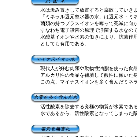
水は汲み置きして放置すると腐敗していき
「ミネラル還元整水器の水」は還元水・ミネ
菌類の持つプラスイオンを奪って死滅に向か
すなわち電子殺菌の原理で浄菌する水なの
水酸基イオンや水素の働きにより、抗菌作用
としても有用である。
現代人が好む肉類や動物性油脂を使った食品
アルカリ性の食品を補填して酸性に傾いた身
この点、マイナスイオンを多く含んだミネラ
活性酸素を除去する究極の物質が水素である
水であるから、活性酸素となってしまった酸