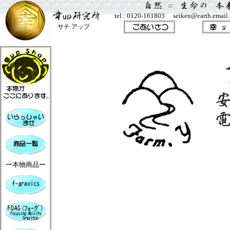
tel : 0120-161803 seiken@earth.email.n
サチ アップ
ー本物商品ー