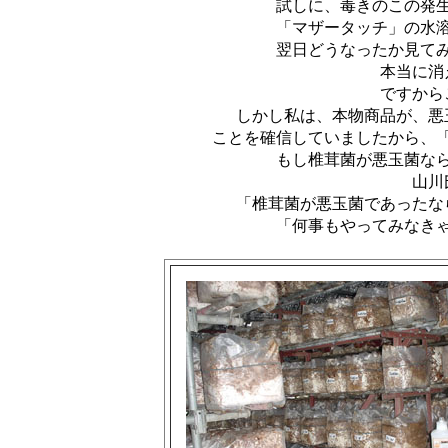
試しに、毒きのこの発
「マザータッチ」の水
翌日どうなったか見て
本当に消
ですから
しかし私は、本物商品が、悪
ことを確信していましたから、
もし椎茸菌が悪玉菌な
山川
「椎茸菌が悪玉菌であったな
「何事もやってみなき