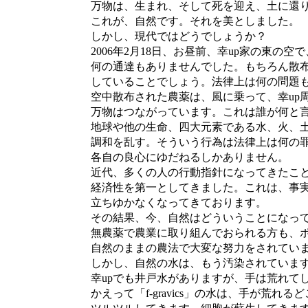
万物は、生まれ、そして死を迎え、土に還り
これが、自然です。それを美としました。
しかし、現代ではどうでしょうか？
2006年2月18日、お昼前、幸up家の東の空
何の通達もありませんでした。もちろん散布
していることでしょう。法律上は何の問題も
空中散布された農薬は、風に乗って、幸up周
万物はつながっています。これは誰が何と言
地球や他の生命、四大元素である水、火、土、
調和を乱す。そういう行為は法律上は何の罪
各自の良心にゆだねるしかありません。
近代、多くの人の行動指針になってきたこと
経済性を第一としてきました。これは、事実
立ちゆかなくなってきております。
その結果、今、自然はどういうことになって
無農薬で農業に取り組んでおられる方も、ポ
自然のままの農法で大変な努力をされていま
しかし、自然の水は、もう汚染されていま
幸upでも井戸水がありますが、手は荒れて
かえって「f-gravics」の水は、手が荒れる