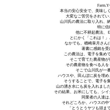
Far
本当の安心安全で、美味し
大変なご苦労をされてい
山川氏の農法に取り入れ、
特に信
他に不耕起農法、
とにかく「これは！」
なかでも、楢崎皐月さん(1
著書に感銘を受
この農法は、電子を集め
そこで育てた農産物が
その農産物を食べる人を
そこで山川氏が一
ハウスや、田んぼに炭を埋め
そうすることで、電子を
山の湧き水にも炭を入れまし
その結果、お米にしても、シイ
同業者の人達は
それどころか、ハウスの中
「とうとうヤツも頭ま