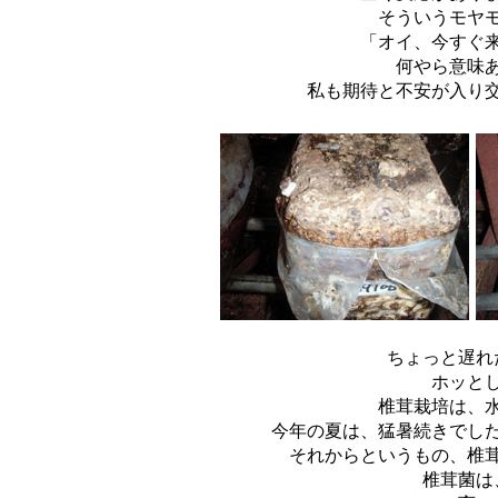
そういうモヤ
「オイ、今すぐ
何やら意味
私も期待と不安が入り
ちょっと遅れ
ホッと
椎茸栽培は、
今年の夏は、猛暑続きでし
それからというもの、椎
椎茸菌は