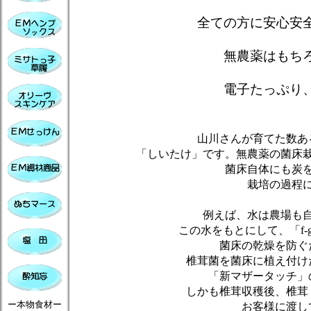
全ての方に安心安
無農薬はもち
電子たっぷり
山川さんが育てた数あ
「しいたけ」です。無農薬の菌床
菌床自体にも炭
栽培の過程
例えば、水は農場も
この水をもとにして、「f-
菌床の乾燥を防ぐ
椎茸菌を菌床に植え付け
「新マザータッチ」
しかも椎茸収穫後、椎茸
ー本物食材ー
お客様に渡し