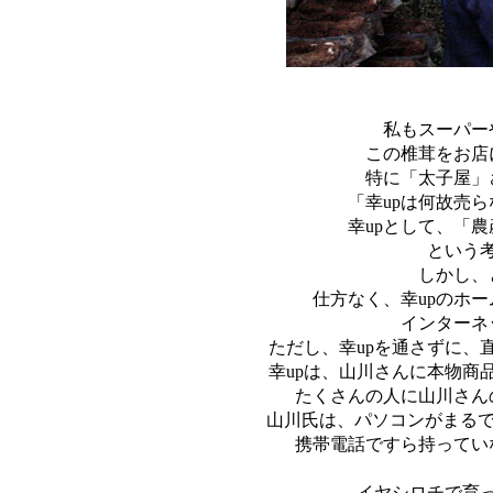
私もスーパー
この椎茸をお店
特に「太子屋」
「幸upは何故売
幸upとして、「
という
しかし、
仕方なく、幸upのホ
インターネ
ただし、幸upを通さずに、
幸upは、山川さんに本物商
たくさんの人に山川さん
山川氏は、パソコンがまるで
携帯電話ですら持ってい
イヤシロチで育