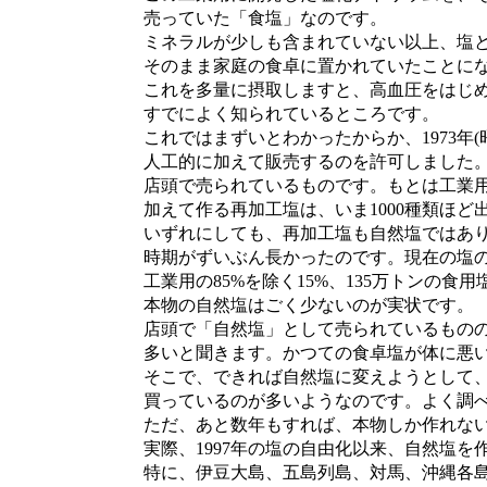
売っていた「食塩」なのです。
ミネラルが少しも含まれていない以上、塩と
そのまま家庭の食卓に置かれていたことにな
これを多量に摂取しますと、高血圧をはじめ
すでによく知られているところです。
これではまずいとわかったからか、1973年(昭
人工的に加えて販売するのを許可しました。
店頭で売られているものです。もとは工業用
加えて作る再加工塩は、いま1000種類ほど
いずれにしても、再加工塩も自然塩ではあり
時期がずいぶん長かったのです。現在の塩の年
工業用の85%を除く15%、135万トンの食
本物の自然塩はごく少ないのが実状です。
店頭で「自然塩」として売られているものの
多いと聞きます。かつての食卓塩が体に悪い
そこで、できれば自然塩に変えようとして、
買っているのが多いようなのです。よく調べ
ただ、あと数年もすれば、本物しか作れない
実際、1997年の塩の自由化以来、自然塩を
特に、伊豆大島、五島列島、対馬、沖縄各島