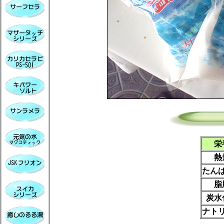
栄
熱
たん
脂
炭水
ナト