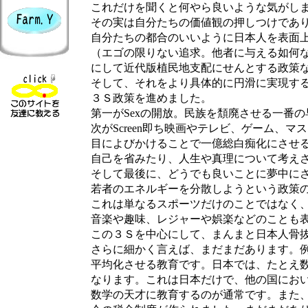
これだけを聞くと何やら良いような気がしま
その実は自分たちの価値観の押しつけであ
自分たちの都合のいいように日本人を表面上
（エゴの限りない追求。他者に与える如何な
にして近代版植民地支配にせんとする政策な
そして、それをより具体的に円滑に実現する
３Ｓ政策を進めました。
第一がSexの開放。民族を頽廃させる一番の
次がScreen即ち映画やテレビ、ゲーム、マ
目によびかけることで一億総白痴化にさせる
自己を省みたり、人生や真理について考えさ
そして最後に、どうでも良いことに夢中にさ
若者のエネルギーを分散しようという政策の、S
これは単なるスポーツだけのことではなく
音楽や趣味、レジャーや娯楽などのことも表
この３Ｓを中心にして、まんまと日本人骨抜
さらに細かく言えば、まだまだあります。例
平均化させる教育です。日本では、たとえ数
なります。これは日本だけで、他の国におい
数学の天才に教育するのが通常です。また、