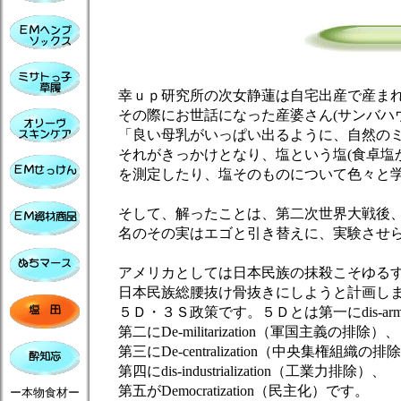
幸ｕｐ研究所の次女静蓮は自宅出産で産まれ
その際にお世話になった産婆さん(サンバハウ
「良い母乳がいっぱい出るように、自然のミ
それがきっかけとなり、塩という塩(食卓塩か
を測定したり、塩そのものについて色々と学
そして、解ったことは、第二次世界大戦後、
名のその実はエゴと引き替えに、実験させら
アメリカとしては日本民族の抹殺こそゆるす
日本民族総腰抜け骨抜きにしようと計画しま
５Ｄ・３Ｓ政策です。５Ｄとは第一にdis-arma
第二にDe-militarization（軍国主義の排除）、
第三にDe-centralization（中央集権組織の排
第四にdis-industrialization（工業力排除）、
第五がDemocratization（民主化）です。
ー本物食材ー