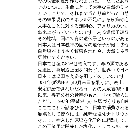
今の税金制度が作られました。まだまだあり
その１つに、生命にとって大事な自然のミネ
ということで、それまで当たり前だった自然
その結果現代のミネラル不足による疾病や心
大事なことに対する無関心、アメリカのいい
出来上がっていったのです。ある遺伝子調査
その地域、国に特有の遺伝子というのがある
日本人は日本独特の固有の遺伝子が最も少な
自然塩がようやく解禁された今、天然ミネラ
気付いてください。
日本では塩の85%は輸入です。命の源である
先進国、発展途上国を問わず、世界中で日本
日本では塩田さえ姿を消して久しいのです
1971年(昭和46年)12月末日を限りに、表
安定供給できないだろう、との大蔵省(現・財
以来、専売公社の管轄のもと、すべて輸入に
ただし、1997年(平成9年)から塩づくりも自
ここでこわい話をひとつ。日本で消費される塩
触媒として使うには、純粋な塩化ナトリウム(N
そこで、輸入した原塩を化学的に精製して、
この工業用に開発した塩化ナトリウムを、そ