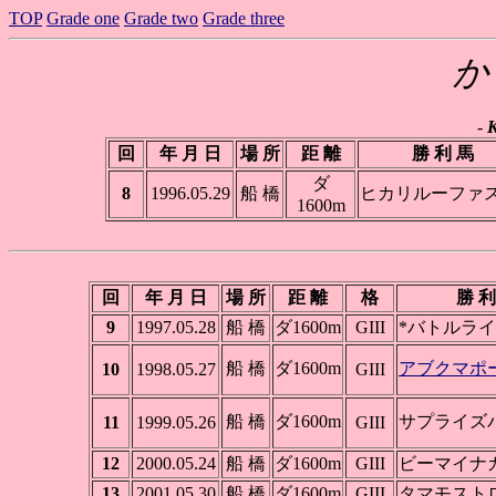
TOP
Grade one
Grade two
Grade three
か
-
K
回
年 月 日
場 所
距 離
勝 利 馬
ダ
8
1996.05.29
船 橋
ヒカリルーファ
1600m
回
年 月 日
場 所
距 離
格
勝 利
9
1997.05.28
船 橋
ダ1600m
GIII
*バトルラ
船 橋
ダ1600m
アブクマポ
10
1998.05.27
GIII
船 橋
ダ1600m
サプライズ
11
1999.05.26
GIII
12
2000.05.24
船 橋
ダ1600m
GIII
ビーマイナ
13
2001.05.30
船 橋
ダ1600m
GIII
タマモスト