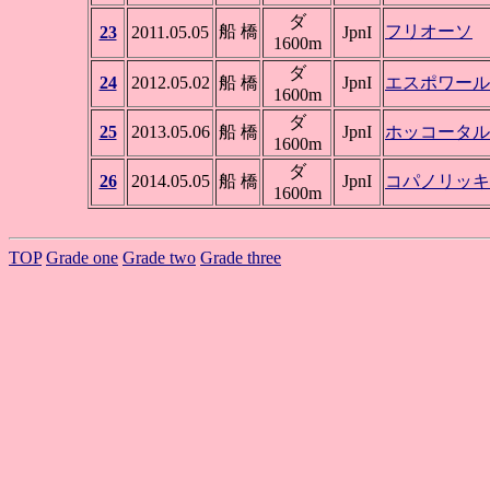
ダ
船 橋
フリオーソ
23
2011.05.05
JpnI
1600m
ダ
24
2012.05.02
船 橋
JpnI
エスポワール
1600m
ダ
25
2013.05.06
船 橋
JpnI
ホッコータル
1600m
ダ
26
2014.05.05
船 橋
JpnI
コパノリッキ
1600m
TOP
Grade one
Grade two
Grade three