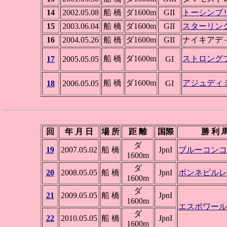
14
2002.05.08
船 橋
ダ1600m
GII
トーシンブ
15
2003.06.04
船 橋
ダ1600m
GII
スターリン
16
2004.05.26
船 橋
ダ1600m
GII
ナイキアデ
船 橋
ダ1600m
ストロング
17
2005.05.05
GI
船 橋
ダ1600m
アジュディ
18
2006.05.05
GI
回
年 月 日
場 所
距 離
国際
勝 利 
ダ
19
2007.05.02
船 橋
JpnI
ブルーコンコ
1600m
ダ
20
2008.05.05
船 橋
JpnI
ボンネビルレ
1600m
ダ
21
2009.05.05
船 橋
JpnI
1600m
エスポワール
ダ
22
2010.05.05
船 橋
JpnI
1600m