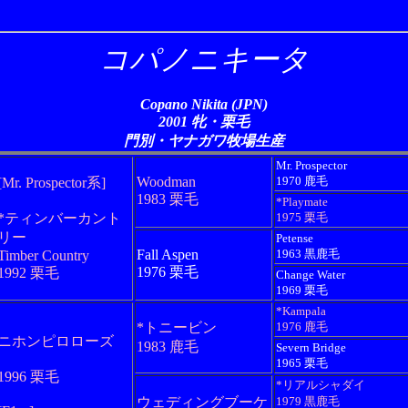
コパノニキータ
Copano Nikita (JPN)
2001 牝・栗毛
門別・ヤナガワ牧場生産
Mr. Prospector
Woodman
1970 鹿毛
[Mr. Prospector系]
1983 栗毛
*Playmate
*ティンバーカント
1975 栗毛
リー
Petense
Fall Aspen
1963 黒鹿毛
Timber Country
1976 栗毛
1992 栗毛
Change Water
1969 栗毛
*Kampala
*トニービン
1976 鹿毛
ニホンピロローズ
1983 鹿毛
Severn Bridge
1965 栗毛
1996 栗毛
*リアルシャダイ
ウェディングブーケ
1979 黒鹿毛