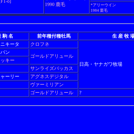
[F1-o]
1990 鹿毛
*アリーウイン
1984 栗毛
 駒 名
前年種付種牡馬
生 産 牧 
ーニキータ
クロフネ
ャバン
ゴールドアリュール
リッキー
日高・ヤナガワ牧場
サンライズバッカス
チャーリー
アグネスデジタル
ヴァーミリアン
ゴールドアリュール
?