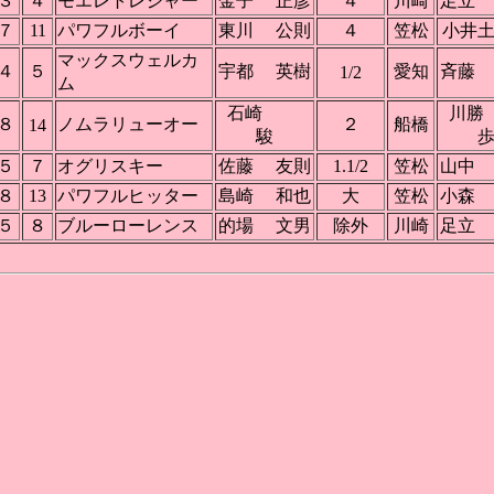
３
４
モエレトレジャー
金子 正彦
４
川崎
足立
７
11
パワフルボーイ
東川 公則
４
笠松
小井
マックスウェルカ
４
５
宇都 英樹
愛知
斉藤
1/2
ム
石崎
川
８
ノムラリューオー
２
船橋
14
駿
５
７
オグリスキー
佐藤 友則
1.1/2
笠松
山中
８
13
パワフルヒッター
島崎 和也
大
笠松
小森
５
８
ブルーローレンス
的場 文男
除外
川崎
足立