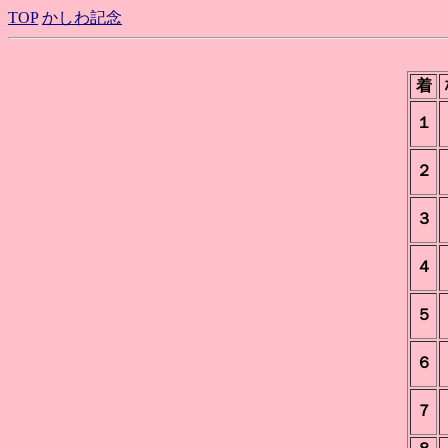
TOP
かしわ記念
着
１
２
３
４
５
６
７