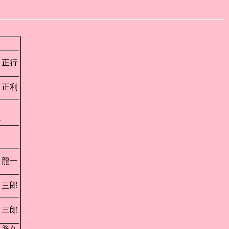
 正行
 正利
坂
正
内
忍
 龍一
 三郎
 三郎