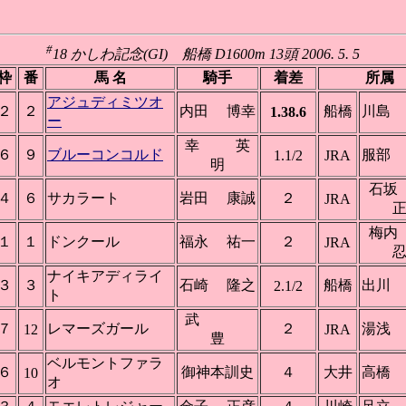
#
18 かしわ記念(GI) 船橋 D1600m 13頭 2006. 5. 5
枠
番
馬 名
騎手
着差
所属
アジュディミツオ
２
２
内田 博幸
船橋
川島
1.38.6
ー
幸 英
６
９
ブルーコンコルド
服部
1.1/2
JRA
明
石
４
６
サカラート
岩田 康誠
２
JRA
梅
１
１
ドンクール
福永 祐一
２
JRA
ナイキアディライ
３
３
石崎 隆之
船橋
出川
2.1/2
ト
武
７
レマーズガール
２
湯浅
12
JRA
豊
ベルモントファラ
６
御神本訓史
４
大井
高橋
10
オ