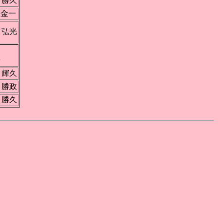
 勝久
土金一
 弘光
勝
歩
 輝久
 勝政
 勝久