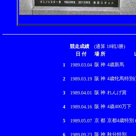
競走成績
(通算 18戦3勝)
日 付
場 所
阪 神
4歳新馬
1
1989.03.04
阪 神
4歳牝馬特別(西)
2
1989.03.19
阪 神
れんげ賞
3
1989.04.01
阪 神
4歳400万下
4
1989.04.16
京 都
京都4歳特別 (G
5
1989.05.07
阪 神
秋分特別
6
1989.09.23