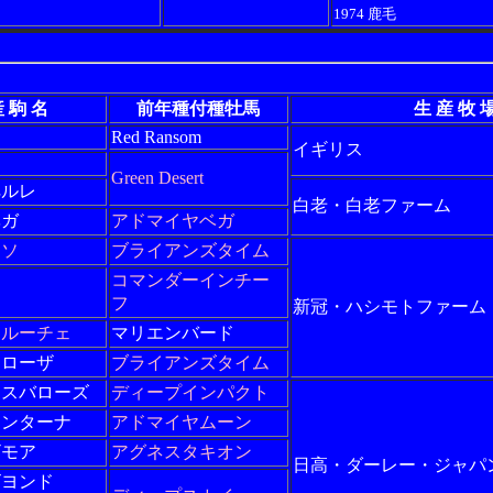
1974 鹿毛
 駒 名
前年種付種牡馬
生 産 牧 
Red Ransom
イギリス
Green Desert
ペルレ
白老・白老ファーム
ベガ
アドマイヤベガ
ーソ
ブライアンズタイム
コマンダーインチー
フ
新冠・ハシモトファーム
ンルーチェ
マリエンバード
テローザ
ブライアンズタイム
ィスバローズ
ディープインパクト
ォンターナ
アドマイヤムーン
ザモア
アグネスタキオン
日高・ダーレー・ジャパ
ビヨンド